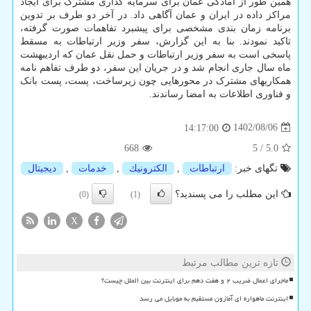
همین طور از آمادگی عمان برای سرمایه گذاری مشترک برای ایجاد
مراکز داده در ایران و عمان آگاهی داد. در آخر دو طرف بر تدوین
برنامه زمان بندی مشخصی برای پیشبرد تفاهمات صورت گرفته،
تاکید نمودند. بنا به این گزارش، سفر وزیر ارتباطات به مسقط
پاسخی است به سفر وزیر ارتباطات و حمل نقل عمان که اردیبهشت
ماه سال جاری انجام شد و در جریان این سفر، دو طرف تفاهم نامه
همکاریهای مشترک در محورهایی چون زیرساخت، پست، پست بانک
و فناوری اطلاعات به امضا رساندند.
1402/08/06
14:17:00
668
5
/
5.0
تگهای خبر:
ارتباطات
,
الكترونیك
,
خدمات
,
دیجیتال
این مطلب را می پسندید؟
(0)
(1)
X
تازه ترین مطالب مرتبط
ماجرای اعمال ضریب ۲ و هفت دهم برای اینترنت بین الملل چیست؟
اینترنت ماهواره ای آمازون مستقیم به موبایل می رسد