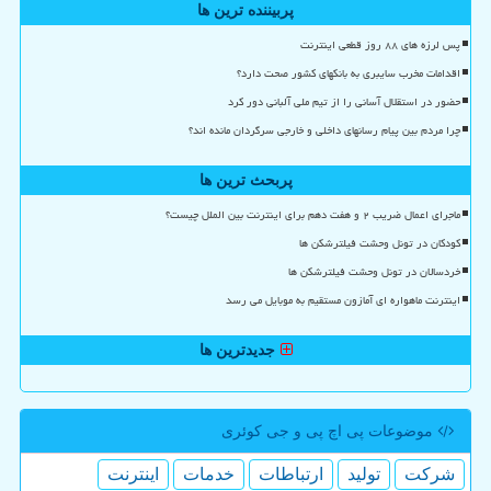
پربیننده ترین ها
پس لرزه های ۸۸ روز قطعی اینترنت
اقدامات مخرب سایبری به بانکهای کشور صحت دارد؟
حضور در استقلال آسانی را از تیم ملی آلبانی دور کرد
چرا مردم بین پیام رسانهای داخلی و خارجی سرگردان مانده اند؟
پربحث ترین ها
ماجرای اعمال ضریب ۲ و هفت دهم برای اینترنت بین الملل چیست؟
کودکان در تونل وحشت فیلترشکن ها
خردسالان در تونل وحشت فیلترشکن ها
اینترنت ماهواره ای آمازون مستقیم به موبایل می رسد
جدیدترین ها
موضوعات پی اچ پی و جی كوئری
شركت
تولید
ارتباطات
خدمات
اینترنت