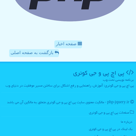
صفحه اخبار
بازگشت به صفحه اصلی
پی اچ پی و جی كوئری
برنامه نویسی تحت وب
پی اچ پی و جی کوئری؛ آموزش، راهنمایی و رفع اشکال برای ساختن مسیر موفقیت در دنیای وب
php-jquery.ir - مالکیت معنوی سایت پی اچ پی و جی كوئری متعلق به مالکین آن می باشد
صفحات پی اچ پی و جی كوئری
درباره ما
بک لینک در پی اچ پی و جی كوئری