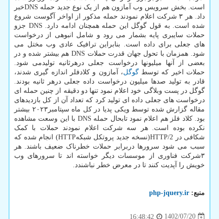
است. بخش سرویس وب آمازون هم از یک نوع جدید حمله DNSخبر
داد. هر ۳ شرکت اعلام نمودند حمله مذکور از اواخر آگوست شروع
شده است. به قول گوگل این حمله همچنان ادامه دارد. DNS جزو
حملات سایبری پایه بشمار می رود و شامل انبوهی از درخواست
های جعلی برای داده است. بنابراین ترافیک عادی وب مختل می
شود. همزمان با تحول جهان قدرت حملات DNS هم بیشتر شده و در
بعضی از آنها میلیونها درخواست جعلی درهرثانیه تولیدمی شود.
حملات اخیر که توسط
گوگل
، آمازون و کلادفلر اندازه گیری شدند،
قادر به تولید صدها میلیون درخواست داده جعلی درهر ثانیه بودند.
گوگل در پست وبلاگی خود اعلام نمود تنها دو دقیقه از چنین حمله ای
درخواست های جعلی داده ای تولید کرد که تعداد آن از کل بازدیدهای
مقاله گزارش شده توسط ویکی پدیا در کل ماه سپتامبر۲۰۲۳ بیشتر
بود. کلاد فلز هم اعلام نمود تابحال حمله DNS با این وسعت مشاهده
نکرده بوده است. هر سه شرکت اعلام نمودند حملات با کمک
شکافی در HTTP/2(نسخه جدید پروتکل شبکهHTTP) انجام شده که
سبب می شود سرورها دربرابر حملات خطرناک ضعیف باشند. هر
۳شرکت فناوری از موسسات دیگر خواسته اند تا سرورهای وب
خویش را آپدیت کنند تا در معرض خطر نباشندد.
منبع:
php-jquery.ir
1402/07/20
16:48:42