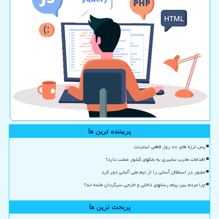
پربیننده ترین ها
پس لرزه های ۸۸ روز قطعی اینترنت
اقدامات مخرب سایبری به بانکهای کشور صحت دارد؟
حضور در استقلال آسانی را از تیم ملی آلبانی دور کرد
چرا مردم بین پیام رسانهای داخلی و خارجی سرگردان مانده اند؟
پربحث ترین ها