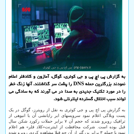
به گزارش پی اچ پی و جی کوئری، گوگل، آمازون و کلادفلر اعلام
نمودند بزرگترین حمله DNS را پشت سر گذاشتند. آنها زنگ خطر
را در مورد تکنیک جدیدی به صدا در می آورند که به سادگی می
تواند سبب اختلال گسترده اینترنتی شود.
به گزارش پی اچ پی و جی کوئری به نقل از رویترز، گوگل در یک
پست وبلاگی اعلام نمود سرویسهای ابر رایانشی آن با انبوهی از
ترافیک روبرو شدند که حجم آن ۷ برابر حملات رکورد شکن سال
قبل بوده است. شرکت محافظت از اینترنت«کلاد فلر» هم اعلام
نمود با حمله ۳ برابر بزرگتر از آن چه قبلا مشاهده کرده، روبرو شده