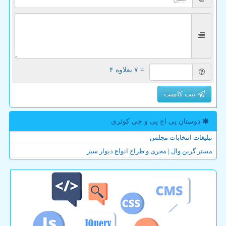
= ۷ بعلاوه ۴
ثبت کامنت
دوستان پی اچ پی و جی كوئری
تبلیغات انتخابات مجلس
مستر گرین وال | مجری و طراح انواع دیوار سبز