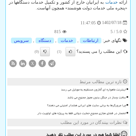
ارائه
خدمات
به ایرانیان خارج از کشور و تکمیل خدمات دستگاهها در
«پنجره ملی خدمات دولت هوشمند» همچون آنهاست.
1402/07/18
11:47:05
815
5
/
5.0
تگهای خبر:
ارتباطات
,
خدمات
,
دستگاه
,
سرویس
این مطلب را می پسندید؟
(0)
(1)
X
تازه ترین مطالب مرتبط
اینترنت ماهواره ای آمازون مستقیم به موبایل می رسد
ساخت وساز در جنگل بدون مجوز ممنوع می باشد
چرا مرورگرها به برخی سایت های ایرانی هشدار امنیتی می دهند؟
انحصار در فضای مجازی ممنوع حمایت دولتی فقط به پروژه های اولویت دار
نظرات بینندگان در مورد این مطلب
لطفا شما هم
در مورد این مطلب
نظر دهید