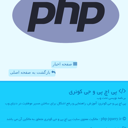
صفحه اخبار
بازگشت به صفحه اصلی
پی اچ پی و جی كوئری
برنامه نویسی تحت وب
پی اچ پی و جی کوئری؛ آموزش، راهنمایی و رفع اشکال برای ساختن مسیر موفقیت در دنیای وب
php-jquery.ir - مالکیت معنوی سایت پی اچ پی و جی كوئری متعلق به مالکین آن می باشد