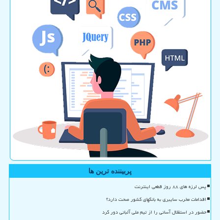
پربیننده ترین ها
پس لرزه های ۸۸ روز قطعی اینترنت
اقدامات مخرب سایبری به بانکهای کشور صحت دارد؟
حضور در استقلال آسانی را از تیم ملی آلبانی دور کرد