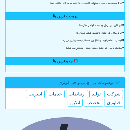
چرا مردم بین پیام رسانهای داخلی و خارجی سرگردان مانده اند؟
پربحث ترین ها
کودکان در تونل وحشت فیلترشکن ها
خردسالان در تونل وحشت فیلترشکن ها
اینترنت ماهواره ای آمازون مستقیم به موبایل می رسد
ساخت وساز در جنگل بدون مجوز ممنوع می باشد
جدیدترین ها
موضوعات پی اچ پی و جی كوئری
شركت
تولید
ارتباطات
خدمات
اینترنت
فناوری
تخصص
آنلاین