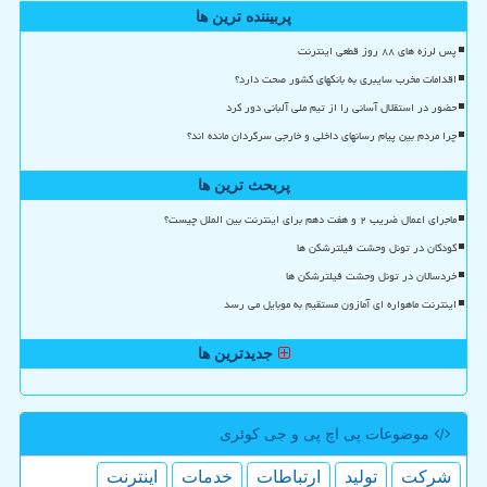
پربیننده ترین ها
پس لرزه های ۸۸ روز قطعی اینترنت
اقدامات مخرب سایبری به بانکهای کشور صحت دارد؟
حضور در استقلال آسانی را از تیم ملی آلبانی دور کرد
چرا مردم بین پیام رسانهای داخلی و خارجی سرگردان مانده اند؟
پربحث ترین ها
ماجرای اعمال ضریب ۲ و هفت دهم برای اینترنت بین الملل چیست؟
کودکان در تونل وحشت فیلترشکن ها
خردسالان در تونل وحشت فیلترشکن ها
اینترنت ماهواره ای آمازون مستقیم به موبایل می رسد
جدیدترین ها
موضوعات پی اچ پی و جی كوئری
شركت
تولید
ارتباطات
خدمات
اینترنت