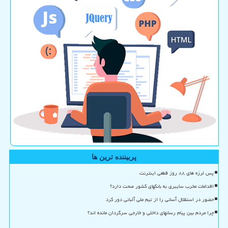
پربیننده ترین ها
پس لرزه های ۸۸ روز قطعی اینترنت
اقدامات مخرب سایبری به بانکهای کشور صحت دارد؟
حضور در استقلال آسانی را از تیم ملی آلبانی دور کرد
چرا مردم بین پیام رسانهای داخلی و خارجی سرگردان مانده اند؟