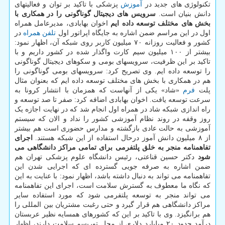
تکنولوژی های جدید در
آموزش
پزشکی با تاکید بر توان و فعالیتهای
دانش بنیان است.
سرویس های دیجیتال گوناگونی را در همکاری با
بخش های مختلف توسعه داده ایم
اخوان بهابادی، مدیرعامل همراه
اول در این مراسم ضمن اشاره به جایگاه اپراتور اول
تلفن همراه
در
کشور و فعالیت روزانه ۷۰ میلیون کاربر روی شبکه آن، اظهار نمود:
بیشتر از ۱۰۰ میلیون سیم کارت واگذار شده در کشور داریم و با
تاکید بر این ظرفیت، سرویسهای بومی و سکوهای دیجیتال گوناگونی
را توسعه داده ایم. وی تصریح کرد: سرویسهای بومی گوناگونی را
هم در همکاری با بخش های مختلف توسعه داده ایم که بعنوان مثال
پلت
فرم
«شاد» یکی از آنهاست که همزمان با انتشار کرونا به
سرعت توسعه یافت. اخوان بهابادی اضافه کرد: صفر تا صد توسعه و
راه اندازی شبکه شاد در همراه اول انجام شد که در نهایت اجازه یک
روز وقفه در روند نظام آموزشی کشور را نداد و الان که سیستم
آموزشی به حالت عادی بازگشته و مدارس حضوری است هم بیشتر
از ۸ میلیون دانش آموز درحال استفاده از این شبکه هستند.
اجرای
تفاهمنامه منجر به خلق پلتفرمی برای تمامی مراکز دانشگاهی می
شود
دکتر حسین قناعتی، رئیس دانشگاه علوم پزشکی تهران هم
ضمن اشاره به صرفه جویی گسترده ای که اجرایی شدن این
تفاهمنامه می تواند به دنبال داشته باشد، اظهار نمود: با عنایت به این
که نگاه ما معطوف به گسترش سلامت است، اجرای این تفاهمنامه
می تواند منجر به توسعه پلتفرمی شود که مورد استفاده سایر
مراکز دانشگاهی هم قرار گیرد و حتی رغبت مشتریان بین المللی را
هم برانگیزد. وی با تاکید بر این که کشورهای همسایه نظیر عربستان
درآمد حدود ۲۰ میلیارد دلاری از محل توریسم سلامت دارند، اظهار