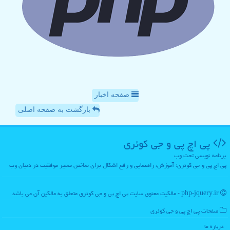
صفحه اخبار
بازگشت به صفحه اصلی
پی اچ پی و جی كوئری
برنامه نویسی تحت وب
پی اچ پی و جی کوئری؛ آموزش، راهنمایی و رفع اشکال برای ساختن مسیر موفقیت در دنیای وب
php-jquery.ir - مالکیت معنوی سایت پی اچ پی و جی كوئری متعلق به مالکین آن می باشد
صفحات پی اچ پی و جی كوئری
درباره ما