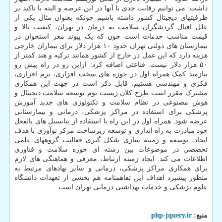
داشت: می توانیم رقابت جدی با آنها در این عرصه و البته با تاکید بر
ظرفیتهای دیجیتال کشور داشته باشیم چونکه بعنوان مثال یکی از
علل اقبال گردشگران سلامت به درمان در تهران، کیفیت بالا و
قیمت مناسب خدمات است چون که یک پیوند مغز استخوان در
بیمارستان های دولتی تهران حدود ۱۰ هزار دلار برای بیماران خارجی
هزینه دارد که این عمل در خارج از کشور همانند ترکیه و هند کمتر از
۵۰ هزار دلار نیست. قناعتی اضافه کرد: ازاین رو در راه پیش رو
نیازمند کمک همراه اول در حوزه های سخت افزاری، نرم افزاری،
فکری و مهندسی هستیم. قابل ذکر است در جهت این همکاری
مشترک مقرر است طرح کلان زیست بوم توسعه سلامت دیجیتال و
هوش مصنوعی در نظام سلامت و تکنولوژی های جدید آموزش
پزشکی برای استفاده در مراکز پزشکی، درمانی و بیمارستانی
عرضه شود. همراه اول در این راه با استفاده از پتانسیل های بالفعل
خود مبادرت به راه اندازی و توسعه زیرساخت مرکز نوآوری با هدف
ایجاد، توسعه و زمینه سازی شکل گیری فعالیت گروههای علمی
تخصصی در موضوعات بین رشته ای حوزه سلامت و فناوری
اطلاعات می کند. ایجاد زمینه ارتباط، معرفی و هماهنگی های لازم
برای همکاری مراکز پزشکی، درمانی و سایر نهادهای مرتبط به
منظور پیشبرد اهداف این تفاهمنامه هم بخشی از تعهدات دانشگاه
علوم پزشکی و خدمات بهداشتی درمانی تهران است.
منبع:
php-jquery.ir