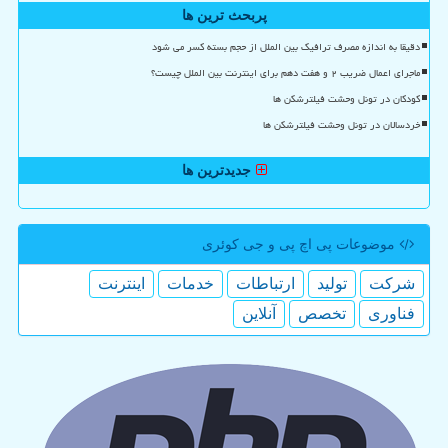
پربحث ترین ها
دقیقا به اندازه مصرف ترافیک بین الملل از حجم بسته کسر می شود
ماجرای اعمال ضریب ۲ و هفت دهم برای اینترنت بین الملل چیست؟
کودکان در تونل وحشت فیلترشکن ها
خردسالان در تونل وحشت فیلترشکن ها
جدیدترین ها
موضوعات پی اچ پی و جی كوئری
شركت
تولید
ارتباطات
خدمات
اینترنت
فناوری
تخصص
آنلاین