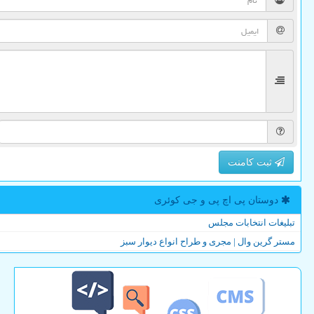
ثبت کامنت
دوستان پی اچ پی و جی كوئری
تبلیغات انتخابات مجلس
مستر گرین وال | مجری و طراح انواع دیوار سبز