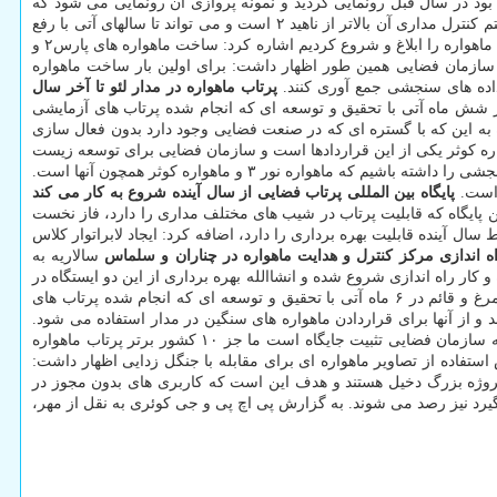
بود در سال قبل رونمایی گردید و نمونه پروازی آن رونمایی می شود که
امیدواریم تا آخرسال جهت پرتاب آماده شود. همین طور طراحی پروژه ناهید ۳ ابلاغ گردیده این پروژه پیشرفته تر است و پهنای باند بیشتری دارد و سیستم کنترل مداری آن بالاتر از ناهید ۲ است و می تواند تا سالهای آتی با رفع
وی با اشاره به این که از شروع امسال ساخت چند ماهواره میکرو و مینی ماهواره را ابلاغ و شروع کردیم اشاره کرد: ساخت ماهواره های پارس۲ و
۲ شروع شده و پارس۳ در مرحله طراحی مقدماتی است. رییس سازمان فضایی همین طور اظهار داشت: برای اولین بار ساخت ماهواره
اده های سنجشی جمع آوری کنند.
پرتاب ماهواره در مدار لئو تا آخر سال
. در شش ماه آتی با تحقیق و توسعه ای که انجام شده پرتاب های آزمایشی
 به این که با گستره ای که در صنعت فضایی وجود دارد بدون فعال سازی
ره کوثر یکی از این قراردادها است و سازمان فضایی برای توسعه زیست
بوم، تضمین خرید تصاویر ماهواره ای را داده است همین طور مناقصاتی درحال طراحی است که بوسیله بخش خصوصی، منظومه ای از ماهواره های سنجشی را داشته باشیم که ماهواره نور ۳ و ماهواره کوثر همچون آنها است.
 است.
پایگاه بین المللی پرتاب فضایی از سال آینده شروع به کار می کند
پایگاه که قابلیت پرتاب در شیب های مختلف مداری را دارد، فاز نخست
ل آینده قابلیت بهره برداری را دارد، اضافه کرد: ایجاد لابراتوار کلاس
ه اندازی مرکز کنترل و هدایت ماهواره در چناران و سلماس
سالاریه به
ار راه اندازی شروع شده و انشاالله بهره برداری از این دو ایستگاه در
رییس سازمان فضایی درباب پرتاب گرها اظهار داشت: پرتابگرهای ذوالجناح، سیمرغ و قائم در ۶ ماه آتی با تحقیق و توسعه ای که انجام شده پرتاب های
ایشان سپس درباب وضعیت و رتبه ایران در عرصه فضایی در ده سال آینده (سال ۱۴۱۰) اظهار داشت: برنامه سازمان فضایی تثبیت جایگاه است ما جز ۱۰ کشور برتر پرتاب ماهواره
 استفاده از تصاویر ماهواره ای برای مقابله با جنگل زدایی اظهار داشت:
روژه بزرگ دخیل هستند و هدف این است که کاربری های بدون مجوز در
رد نیز رصد می شوند. به گزارش پی اچ پی و جی کوئری به نقل از مهر،