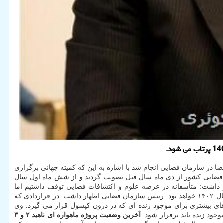
 در سازمان فضایی انجام شد با اشاره به این که کمیته جهانی برگزاری
رینی» را به عنوان شعار سال ۲۰۲۳ هفته جهانی فضا تعیین کرده است اضافه کرد: برنامه های ۱۰ ساله سازمان فضایی کشور از دی ماه سال قبل تصویب گردید و از شش ماه اول سال
 داشت: متأسفانه در عرصه علوم و اکتشافات فضایی توقف داشتیم اما
خوشبختانه با رفع مشکلات و موانع اولین پرتاب کپسول زیستی در روزهای پیش رو خواهیم داشت که می توان گفت نخستین پرتاب کپسول زیستی در سال ۱۴۰۲ خواهد بود. رییس سازمان فضایی اظهار داشت: در قراردادی که
ی بیشتری برای موجود زنده ای که در درون کپسول قرار می گیرد. وی
جود زنده باید برقرار شود.
آخرین وضعیت پروژه ماهواره ای ناهید ۲ و ۳