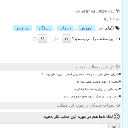
1402/07/13
00:59:07
5
/
5.0
تگهای خبر:
آموزش
,
خدمات
,
دستگاه
,
سرویس
این مطلب را می پسندید؟
(0)
(1)
تازه ترین مطالب مرتبط
ماجرای اعمال ضریب ۲ و هفت دهم برای اینترنت بین الملل چیست؟
کودکان در تونل وحشت فیلترشکن ها
خردسالان در تونل وحشت فیلترشکن ها
ساخت وساز در جنگل بدون مجوز ممنوع می باشد
نظرات بینندگان در مورد این مطلب
لطفا شما هم
در مورد این مطلب
نظر دهید