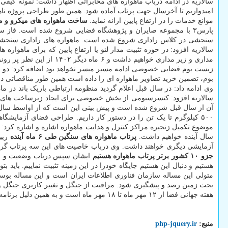
سالاریه در ادامه درباب ماهواره های مخابراتی اظهار داشت: نمونه کیفی پروژه ناهید ۲ که
موانع خدمات را در ارتفاع پایین ارائه نماید.
ساخت ماهواره های میکرو و م
سنجشی در کلاس راداری شروع شده است. ماهواره های راداری سنجشی 
سالاریه افزود: در حوزه تثبیت مدار لئو یا ارتفاع پایین که برای ماهوا
مداری و زیر مداری خواهیم داشت و ۶ ماه دیگر ۱۴۰۲ از این نظر پر رونق خواهد بود.
زیست بوم فضایی خصوصی ادامه مسیر میسر نخواهد بود اضافه کرد: دو قر
وی ادامه داد: در سال قبل اعلام گردید منظومه ارتباطی باریک باند در
سالاریه افزود: کنسرسیومی از بخش خصوصی برای ایجاد زیرساخت های پای
آن از سال قبل شروع شده است و پیش بینی این است که از اواسط سال آینده 
۵۰۰ کیلوگرم تا یک تن را در دستور کار داریم. طراحی فضای آزمایشگاهی آن شروع شده و امیدواریم در سال آینده فضای این لابراتوار تمام شود.
موضوع تکمیل زنجیره مراکز کنترل و هدایت ماهواره اشاره و اشاره کرد: د
سال آینده خواهیم داشت.
پرتاب ماهواره های سنگین طی ۶ ماه آینده
آزمایشی دیگری خواهند داشت. وی درباب خاصیت های این سه پرتاب گر اظهار داشت: این سه پرتابگر قابلیت حمل اجرام ۱۰۰ تا ۲۰۰ ک
جزو ۱۰ کشور برتر پرتاب ماهواره هستیم
هستیم و دنبال این هستیم جایگاه خودرا در این زمینه تثبیت نماییم. باید
متولی این مساله سازمان فناوری اطلاعات ایران است و این مساله ب
بحث زمین رصد و پیشگیری شود. مراقبت از جنگل و تغییر کاربری جنگل و
هفته جهانی فضا از ۱۲ مهر ماه تا ۱۸ مهر ماه است و به همین دلیل برنامه های آموزشی و کارگاه های علمی و کنفرانس های مختلفی انجام خواهد شد.
منبع:
php-jquery.ir