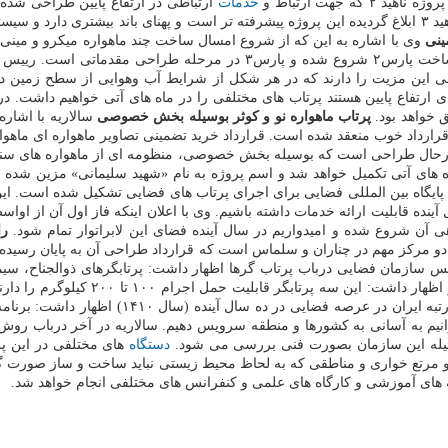
 جهت ارتباط و
خدمات
ارتباطی در ارتفاع پایین طراحی شده 
ینی
پارس۳ با مجموعه صایران و پژوهشگاه فضایی شروع شده است. فاز ساخت پارس
این مزیت را دارند که در هر شکل از شرایط آب وهوایی از سطح زمین د
ره های ارتفاع پایین هستند پرتاب های مختلفی را در ماه های آتی خواهیم داشت
پرتاب ماهواره نو و کوثر بوسیله بخش خصوصی
سالاریه با اشاره
ارداد خوب منعقد شده است. قرارداد خرید تضمینی تصاویر ماهواره ای ماهوا
 ماه های آتی تکمیل خواهد شد و اسم پروژه به نام «شهید سلیمانی» مزین شده
گاه بین المللی فضایی برای اجرای پرتاب های فضایی تشکیل شده است. این 
قابلیت ارائه خدمات داشته باشیم. وی با اعلان اینکه فاز اول آن از اواسط سا
را
و مرکز مهم در چناران و سلماس است که قرارداد طراحی آن به پایان رسیده و ک
یلوگرم را دارند و از آنها برای قراردادن ماهواره های سنگین در مدار استفاده می شود.
 بتوانیم به آسانی به کشورها و منطقه سرویس دهیم. سالاریه در آخر درباب روش
وسیله این سازمان بصورت فنی بررسی می شود.
دستگاه
های مختلفی در این پ
 مرتع خواری و مناطقی که به لحاظ محیط زیستی نباید ساخت و ساز صورت گی