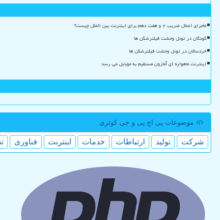
ماجرای اعمال ضریب ۲ و هفت دهم برای اینترنت بین الملل چیست؟
کودکان در تونل وحشت فیلترشکن ها
خردسالان در تونل وحشت فیلترشکن ها
اینترنت ماهواره ای آمازون مستقیم به موبایل می رسد
موضوعات پی اچ پی و جی كوئری
شركت
تولید
ارتباطات
خدمات
اینترنت
فناوری
ت