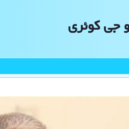
و جی كوئری