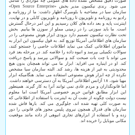
صورت دقیق مشخص نشده داده های عمومی چه مواردی را شامل
می شود. رندی نیکسون مدیر بخش «Open Source Enterprise»
سازمان سیا در مصاحبه با بلومبرگ اظهار داشت: ما از روزنامه و
رادیو به روزنامه و تلویزیون تا روزنامه و تلویزیون کابلی و در نهایت،
اینترنت پایه و بعد داده های کلان رسیدیم و این امر درحال گسترش
است. ما باید سوزنی را در زمینی مملو از سوزن ها بیابیم. بخش
تحت نظارت نیکسون تصمیم دارد بزودی ابزار هوش مصنوعی را در
سازمان های اطلاعاتی آمریکا توزیع کند. به قول نیکسون این ابزار به
ماموران اطلاعاتی کمک می نماید اطلاعات خاصی را جستجو کنند،
سوالات تکمیلی بپرسد و انبوه داده را خلاصه کند. در مرحله بعد فرد
می تواند با چت بات صبحت کند و سوالاتی بپرسد و پاسخ دریافت
کند. او در اینباره می افزاید: ابزار ما می تواند همچنان بدون هیچ
محدودیتی به غیر از هزینه ها، رشد کند. البته سازمان سیا مشخص
نکرده از چه ابزار هوش مصنوعی استفاده می نماید. هنگامیکه ابزار
مهیا شود، ۱۸ آژانس اطلاعاتی آمریکا به آن دسترسی خواهند داشت.
اما قانونگذاران و مردم عادی نمی توانند آنرا به کار گیرند. همینطور
این ابزار مطابق قوانین حریم خصوصی آمریکا است اما معلوم
نیست دولت چگونه از نشت آن به اینترنت یا استفاده از اطلاعاتی که
به صورت کلی تهیه شده اند، جلوگیری می کند. بارها فاش شده
سازمان های فدرال همچون نیروی پلیس مجوز های قانونی را دور
زده و با استفاده از ابزارهای تجاری انبوهی از داده مانند موقعیت
مکانی موبایل را خریده اند.