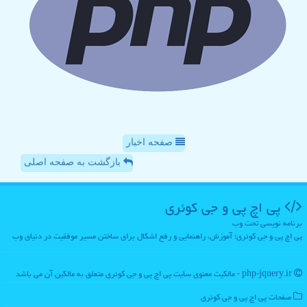
صفحه اخبار
بازگشت به صفحه اصلی
پی اچ پی و جی كوئری
برنامه نویسی تحت وب
پی اچ پی و جی کوئری؛ آموزش، راهنمایی و رفع اشکال برای ساختن مسیر موفقیت در دنیای وب
php-jquery.ir - مالکیت معنوی سایت پی اچ پی و جی كوئری متعلق به مالکین آن می باشد
صفحات پی اچ پی و جی كوئری