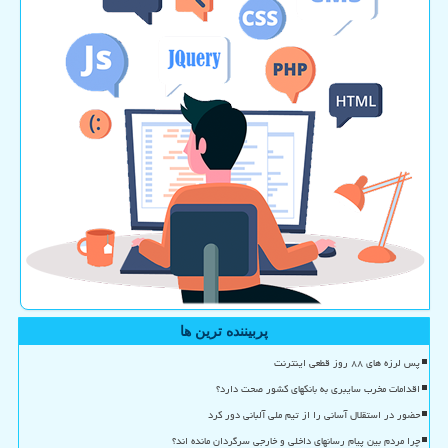
پربیننده ترین ها
پس لرزه های ۸۸ روز قطعی اینترنت
اقدامات مخرب سایبری به بانکهای کشور صحت دارد؟
حضور در استقلال آسانی را از تیم ملی آلبانی دور کرد
چرا مردم بین پیام رسانهای داخلی و خارجی سرگردان مانده اند؟