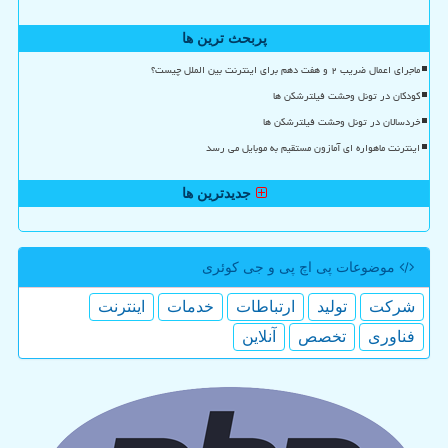
پربحث ترین ها
ماجرای اعمال ضریب ۲ و هفت دهم برای اینترنت بین الملل چیست؟
کودکان در تونل وحشت فیلترشکن ها
خردسالان در تونل وحشت فیلترشکن ها
اینترنت ماهواره ای آمازون مستقیم به موبایل می رسد
جدیدترین ها
موضوعات پی اچ پی و جی كوئری
شركت
تولید
ارتباطات
خدمات
اینترنت
فناوری
تخصص
آنلاین