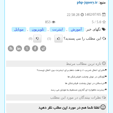
منبع:
php-jquery.ir
1402/07/05
22:58:28
853
5
/
5.0
تگهای خبر:
آموزش
,
اینترنت
,
تلویزیون
,
موبایل
این مطلب را می پسندید؟
(0)
(1)
X
تازه ترین مطالب مرتبط
ماجرای اعمال ضریب ۲ و هفت دهم برای اینترنت بین الملل چیست؟
کودکان در تونل وحشت فیلترشکن ها
خردسالان در تونل وحشت فیلترشکن ها
اینترنت ماهواره ای آمازون مستقیم به موبایل می رسد
نظرات بینندگان در مورد این مطلب
لطفا شما هم
در مورد این مطلب
نظر دهید