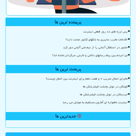
پربیننده ترین ها
پس لرزه های ۸۸ روز قطعی اینترنت
اقدامات مخرب سایبری به بانکهای کشور صحت دارد؟
حضور در استقلال آسانی را از تیم ملی آلبانی دور کرد
چرا مردم بین پیام رسانهای داخلی و خارجی سرگردان مانده اند؟
پربحث ترین ها
ماجرای اعمال ضریب ۲ و هفت دهم برای اینترنت بین الملل چیست؟
کودکان در تونل وحشت فیلترشکن ها
خردسالان در تونل وحشت فیلترشکن ها
اینترنت ماهواره ای آمازون مستقیم به موبایل می رسد
جدیدترین ها