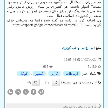
مردم ایران است! حال شما بگویید چه چیزی در ایران فیلتر و محدود
نیست؟ اظهار داشت: هر کشوری بر مبنای ارزش هایش رفتار
متفاوتی با فیلترینگ دارد برای مثال جستجوی ایمن در کره جنوبی و
بعضی از کشورهای اسلامی فعال است.
وی اضافه کرد: در ادامه هم گفته شده دقیقا چه محتوایی حذف
گردیده است. https: //support.google.com/websearch/answer/510
منبع:
پی اچ پی و جی كوئری
1402/06/20
12:05:44
665
5
/
5.0
تگهای خبر:
ارتباطات
,
كاربر
,
كشور
,
گوگل
این مطلب را می پسندید؟
(0)
(1)
X
تازه ترین مطالب مرتبط