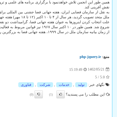
همین طور این انجمن تلاش خواهدنمود با برگزاری برنامه های علمی و ترو
نقش آفرینی کند.
ملل متحد تصویب گردید، هر سال از ۴ تا ۱۰ اکتبر (۱۲ تا ۱۸ مهر) هفته جهانی فضا نامیده می شود.
شروع شد. همین طور در ۱۰ اکتبر سال ۱۹۶۷ نیز قوانین مربوط به فعالیت کشورها در فضا با رویکرد صلح آمیز و بشردوستانه به امضا رسید.
از زمان بیانیه سازمان ملل در سال ۱۹۹۹، هفته جهانی فضا به بزرگترین رویداد فضایی عمومی در جهان تبدیل گشته است.
منبع:
php-jquery.ir
1402/05/21
15:19:49
5
/
5.0
تگهای خبر:
تولید
,
خدمات
,
شركت
,
فناوری
این مطلب را می پسندید؟
(0)
(1)