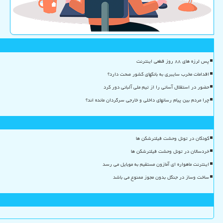
پس لرزه های ۸۸ روز قطعی اینترنت
اقدامات مخرب سایبری به بانکهای کشور صحت دارد؟
حضور در استقلال آسانی را از تیم ملی آلبانی دور کرد
چرا مردم بین پیام رسانهای داخلی و خارجی سرگردان مانده اند؟
کودکان در تونل وحشت فیلترشکن ها
خردسالان در تونل وحشت فیلترشکن ها
اینترنت ماهواره ای آمازون مستقیم به موبایل می رسد
ساخت وساز در جنگل بدون مجوز ممنوع می باشد