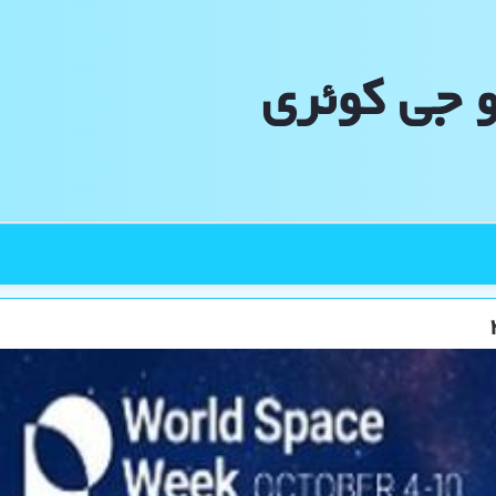
و جی كوئری