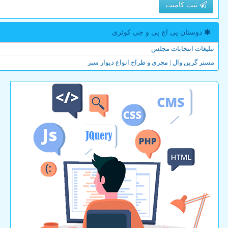
ثبت کامنت
دوستان پی اچ پی و جی كوئری
تبلیغات انتخابات مجلس
مستر گرین وال | مجری و طراح انواع دیوار سبز