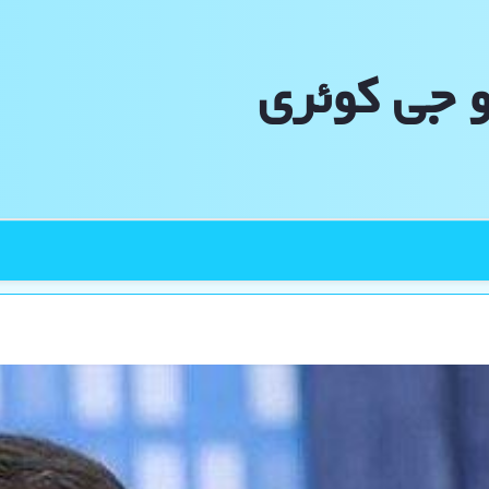
و جی كوئری