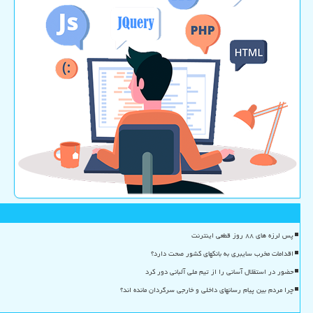
پس لرزه های ۸۸ روز قطعی اینترنت
اقدامات مخرب سایبری به بانکهای کشور صحت دارد؟
حضور در استقلال آسانی را از تیم ملی آلبانی دور کرد
چرا مردم بین پیام رسانهای داخلی و خارجی سرگردان مانده اند؟