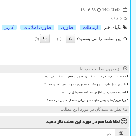
1402/05/06
18:16:56
5
/
5.0
تگهای خبر:
ارتباطات
,
فناوری
,
فناوری اطلاعات
,
كاربر
این مطلب را می پسندید؟
(0)
(1)
تازه ترین مطالب مرتبط
دقیقا به اندازه مصرف ترافیک بین الملل از حجم بسته کسر می شود
ماجرای اعمال ضریب ۲ و هفت دهم برای اینترنت بین الملل چیست؟
اینترنت ماهواره ای آمازون مستقیم به موبایل می رسد
چرا مرورگرها به برخی سایت های ایرانی هشدار امنیتی می دهند؟
نظرات بینندگان در مورد این مطلب
لطفا شما هم
در مورد این مطلب
نظر دهید