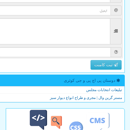
ثبت کامنت
دوستان پی اچ پی و جی كوئری
تبلیغات انتخابات مجلس
مستر گرین وال | مجری و طراح انواع دیوار سبز