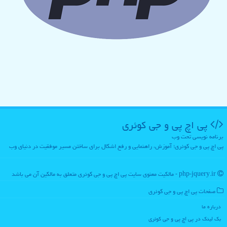
پی اچ پی و جی كوئری
برنامه نویسی تحت وب
پی اچ پی و جی کوئری؛ آموزش، راهنمایی و رفع اشکال برای ساختن مسیر موفقیت در دنیای وب
php-jquery.ir - مالکیت معنوی سایت پی اچ پی و جی كوئری متعلق به مالکین آن می باشد
صفحات پی اچ پی و جی كوئری
درباره ما
بک لینک در پی اچ پی و جی كوئری