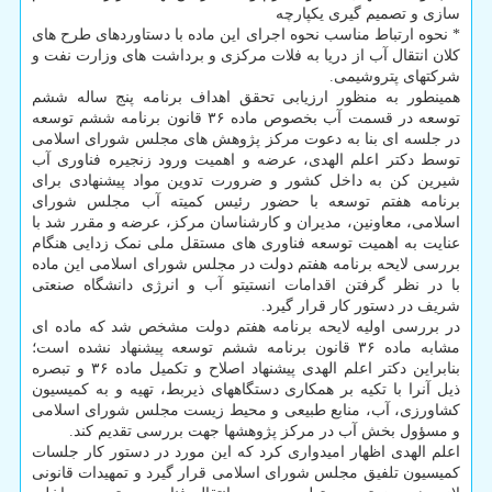
سازی و تصمیم گیری یکپارچه
* نحوه ارتباط مناسب نحوه اجرای این ماده با دستاوردهای طرح های
کلان انتقال آب از دریا به فلات مرکزی و برداشت های وزارت نفت و
شرکتهای پتروشیمی.
همینطور به منظور ارزیابی تحقق اهداف برنامه پنج ساله ششم
توسعه در قسمت آب بخصوص ماده ۳۶ قانون برنامه ششم توسعه
در جلسه ای بنا به دعوت مرکز پژوهش های مجلس شورای اسلامی
توسط دکتر اعلم الهدی، عرضه و اهمیت ورود زنجیره فناوری آب
شیرین کن به داخل کشور و ضرورت تدوین مواد پیشنهادی برای
برنامه هفتم توسعه با حضور رئیس کمیته آب مجلس شورای
اسلامی، معاونین، مدیران و کارشناسان مرکز، عرضه و مقرر شد با
عنایت به اهمیت توسعه فناوری های مستقل ملی نمک زدایی هنگام
بررسی لایحه برنامه هفتم دولت در مجلس شورای اسلامی این ماده
با در نظر گرفتن اقدامات انستیتو آب و انرژی دانشگاه صنعتی
شریف در دستور کار قرار گیرد.
در بررسی اولیه لایحه برنامه هفتم دولت مشخص شد که ماده ای
مشابه ماده ۳۶ قانون برنامه ششم توسعه پیشنهاد نشده است؛
بنابراین دکتر اعلم الهدی پیشنهاد اصلاح و تکمیل ماده ۳۶ و تبصره
ذیل آنرا با تکیه بر همکاری دستگاههای ذیربط، تهیه و به کمیسیون
کشاورزی، آب، منابع طبیعی و محیط زیست مجلس شورای اسلامی
و مسؤول بخش آب در مرکز پژوهشها جهت بررسی تقدیم کند.
اعلم الهدی اظهار امیدواری کرد که این مورد در دستور کار جلسات
کمیسیون تلفیق مجلس شورای اسلامی قرار گیرد و تمهیدات قانونی