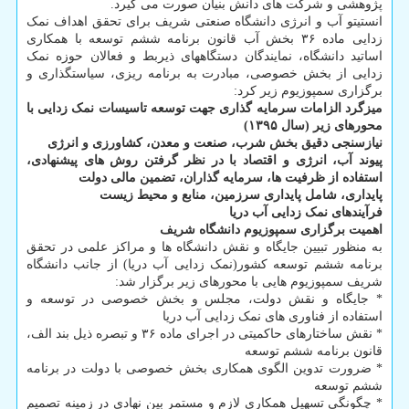
پژوهشی و شرکت ھای دانش بنیان صورت می گیرد.
انستیتو آب و انرژی دانشگاه صنعتی شریف برای تحقق اهداف نمک
زدایی ماده ۳۶ بخش آب قانون برنامه ششم توسعه با همکاری
اساتید دانشگاه، نمایندگان دستگاههای ذیربط و فعالان حوزه نمک
زدایی از بخش خصوصی، مبادرت به برنامه ریزی، سیاستگذاری و
برگزاری سمپوزیوم زیر کرد:
میزگرد الزامات سرمایه گذاری جهت توسعه تاسیسات نمک زدایی با
محورهای زیر (سال ۱۳۹۵)
نیازسنجی دقیق بخش شرب، صنعت و معدن، کشاورزی و انرژی
پیوند آب، انرژی و اقتصاد با در نظر گرفتن روش های پیشنهادی،
استفاده از ظرفیت ها، سرمایه گذاران، تضمین مالی دولت
پایداری، شامل پایداری سرزمین، منابع و محیط زیست
فرآیندهای نمک زدایی آب دریا
اهمیت برگزاری سمپوزیوم دانشگاه شریف
به منظور تبیین جایگاه و نقش دانشگاه ها و مراکز علمی در تحقق
برنامه ششم توسعه کشور(نمک زدایی آب دریا) از جانب دانشگاه
شریف سمپوزیوم هایی با محورهای زیر برگزار شد:
* جایگاه و نقش دولت، مجلس و بخش خصوصی در توسعه و
استفاده از فناوری های نمک زدایی آب دریا
* نقش ساختارهای حاکمیتی در اجرای ماده ۳۶ و تبصره ذیل بند الف،
قانون برنامه ششم توسعه
* ضرورت تدوین الگوی همکاری بخش خصوصی با دولت در برنامه
ششم توسعه
* چگونگی تسهیل همکاری لازم و مستمر بین نهادی در زمینه تصمیم