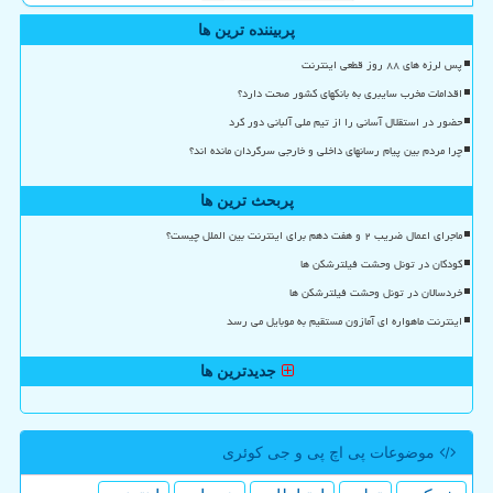
پربیننده ترین ها
پس لرزه های ۸۸ روز قطعی اینترنت
اقدامات مخرب سایبری به بانکهای کشور صحت دارد؟
حضور در استقلال آسانی را از تیم ملی آلبانی دور کرد
چرا مردم بین پیام رسانهای داخلی و خارجی سرگردان مانده اند؟
پربحث ترین ها
ماجرای اعمال ضریب ۲ و هفت دهم برای اینترنت بین الملل چیست؟
کودکان در تونل وحشت فیلترشکن ها
خردسالان در تونل وحشت فیلترشکن ها
اینترنت ماهواره ای آمازون مستقیم به موبایل می رسد
جدیدترین ها
موضوعات پی اچ پی و جی كوئری