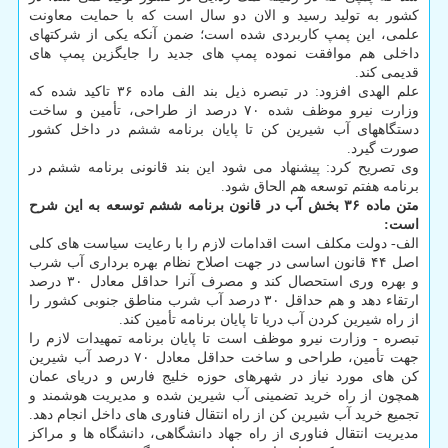
کشور به تولید رسید و الان دو سال است که با حمایت معاونت
علمی، این پمپ کاربردی شده است؛ ضمن آنکه یکی از شرکتهای
داخلی هم موافقت نموده پمپ های جدید را جایگزین پمپ های
قدیمی کند.
علم الهدی افزود: در تبصره ذیل بند الف ماده ۳۶ تاکید شده که
وزارت نیرو موظف شده ۷۰ درصد از طراحی، تأمین و ساخت
دستگاههای آب شیرین کن تا پایان برنامه ششم در داخل کشور
صورت گیرد.
وی تصریح کرد: پیشنهاد می شود این بند قانونی برنامه ششم در
برنامه هفتم توسعه هم الحاق شود.
متن ماده ۳۶ بخش آب در قانون برنامه ششم توسعه به این شرح
است:
الف- دولت مکلف است اقدامات لازم را با رعایت سیاست ھای کلی
اصل ۴۴ قانون اساسی در جهت اصلاح نظام بهره برداری آب شرب
و بھره وری استحصال کند و مصرف آنرا حداقل معادل ۳۰ درصد
ارتقاء دھد و هم حداقل ۳۰ درصد آب شرب مناطق جنوبی کشور را
از راه شیرین کردن آب دریا تا پایان برنامه تأمین کند.
تبصره - وزارت نیرو موظف است تا پایان برنامه تمهیدات لازم را
جھت تأمین، طراحی و ساخت حداقل معادل ۷۰ درصد آب شیرین
کن ھای مورد نیاز در شھرهای حوزه خلیج فارس و دریای عمان
همچون از راه خرید تضمینی آب شیرین شده و مدیریت ھوشمند و
تجمیع خرید آب شیرین کن از راه انتقال فناوری های داخل انجام دهد.
مدیریت انتقال فناوری از راه جھاد دانشگاھی، دانشگاه ها و مراکز