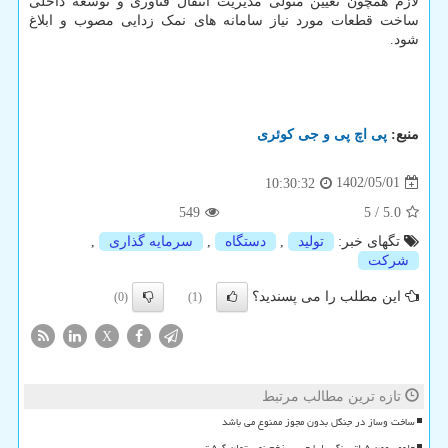
لازم همچون تعیین متولی مدیریت انتقال فناوری و توسعه داخلی
ساخت قطعات مورد نیاز سامانه های نمک زدایی مصوب و ابلاغ
شود.
منبع:
پی اچ پی و جی كوئری
1402/05/01
10:30:32
549
5
/
5.0
تگهای خبر:
تولید
,
دستگاه
,
سرمایه گذاری
,
شركت
این مطلب را می پسندید؟
(0)
(1)
X
تازه ترین مطالب مرتبط
ساخت وساز در جنگل بدون مجوز ممنوع می باشد
جلوی بهمن فیلترینگ را با چسب زخم نمی توان گرفت