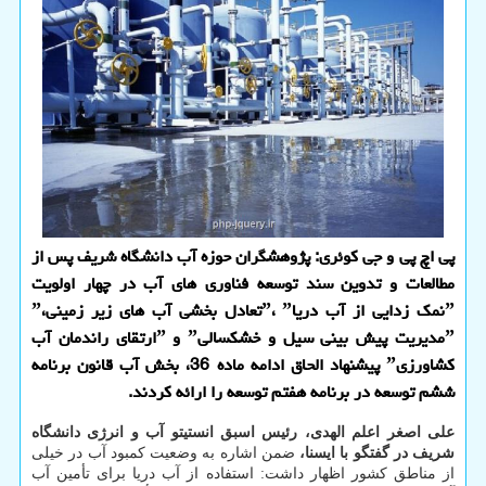
پی اچ پی و جی کوئری: پژوهشگران حوزه آب دانشگاه شریف پس از
مطالعات و تدوین سند توسعه فناوری های آب در چهار اولویت
ˮنمک زدایی از آب دریاˮ، ˮتعادل بخشی آب های زیر زمینیˮ،
ˮمدیریت پیش بینی سیل و خشکسالیˮ و ˮارتقای راندمان آب
کشاورزیˮ پیشنهاد الحاق ادامه ماده 36، بخش آب قانون برنامه
ششم توسعه در برنامه هفتم توسعه را ارائه کردند.
علی اصغر اعلم الهدی، رئیس اسبق انستیتو آب و انرژی دانشگاه
شریف در گفتگو با ایسنا،
ضمن اشاره به وضعیت کمبود آب در خیلی
از مناطق کشور اظهار داشت: استفاده از آب دریا برای تأمین آب