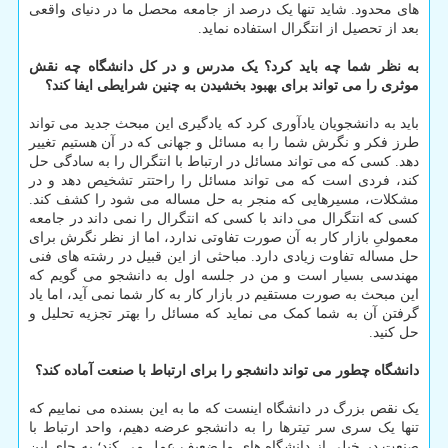
های محدود. شاید تنها یک درصد از جامعه محصل ما در دنیای واقعی
بعد از تحصیل از انتگرال استفاده نماید.
به نظر شما چه باید کرد؟ یک مدرس و در کل دانشگاه چه نقش
موثری را می تواند برای بهبود بخشیدن به چنین شرایطی ایفا کند؟
باید به دانشجویان یادآوری کرد که یادگیری این مبحث جدید می تواند
طرز فکر و نگرش شما را به مسائل و جهانی که در آن هستیم تغییر
دهد. کسی که می تواند مسائل در ارتباط با انتگرال را به سادگی حل
کند، فردی است که می تواند مسائل را راحتتر تشخیص دهد و در
مشکلات، مسیرهایی که منجر به حل مساله می شود را کشف کند.
کسی که انتگرال می داند با کسی که انتگرال را نمی داند در جامعه
معمولیِ بازار کار به آن صورت تفاوتی ندارد، اما از نظر نگرش برای
حل مساله تفاوت زیادی دارد. مباحثی از این قبیل در رشته های فنی
مهندسی بسیار است و من در جلسه اول به دانشجو می گویم که
این مبحث به صورت مستقیم در بازار کار به کار شما نمی آید، اما یاد
گرفتن آن به شما کمک می نماید که مسائل را بهتر تجزیه تحلیل و
حل کنید.
دانشگاه چطور می تواند دانشجو را برای ارتباط با صنعت آماده کند؟
یک نقص بزرگ در دانشگاه اینست که ما به این بسنده می نماییم که
تنها یک سری سر تیترها را به دانشجو عرضه دهیم، واحد ارتباط با
صنعت در خیلی از دانشگاه های ما ضعیف عمل می کند؛ به جای این