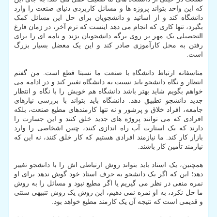
که این واحد بتواند پروژه ها و مسائل کاربردی دنیای صنعت را وارد
دانشگاه کند و از اساتید و دانشجویان برای حل این مسائل کمک
بگیرد، تنها کاری که انجام می دهد اینست که ترم آخر، در زمان فارغ
التحصیلی یک مهر بر روی برگه دانشجویان بزند و نامه ای را برای
رفتن به محل کارآموزی صادر کند و این یک معضل بسیار بزرگ
است.
متاسفانه ارتباط دانشگاه با صنعت ما نسبتا قطع است. من گفتم
انتظار و نگاه دانشجو باید نسبت به دانشگاه تغییر کند و در ادامه می
خواهم بگویم شاید بهتر باشد دانشگاه هم خویش را با نگاه و انتظار
جدید دانشجو تطبیق دهد. دانشگاه باید بتواند با بررسی نیازهای
جامعه، افراد خلاق و پرشور و نه تنها کارمندهای مطیع صنعت، بلکه
افرادی که می توانند پروژه های جدید خلق کنند و این جسارت را
دارند که یک استارت آپ راه اندازی کنند، چنین اشخاصی را وارد
بازار کار کند. ما نیازمند افرادی هستیم که کار خلق کنند، نه این که
نیازمند تأمین کار باشند.
همچنین، یک استاد باید بتواند روش ارتباطی اش را با دانشجو تغییر
دهد؛ این که اگر یک دانشجو به حرف استاد خود گوش ندهد برای او
نمره منفی در نظر می گیریم یا اگر مطیع نبود و مسائل را به روش
ما حل نکرد، به او نمره نمی دهیم، این روش یک روش تنبیهی سنتی
و قدیمی است که نتیجه آن یک کارمند مطیع خواهد بود.