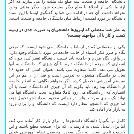
دانشگاه، جامعه و صنعت سه ضلع یک مثلث را می سازند که اگر
ارتباط یکی از اضلاع با ضلع دیگر سست شود، دیگر مثلثی وجود
نخواهد داشت. آن چه در ادامه می خوانید گفتگوی ایسنا با این استاد
دانشگاه در مورد اهمیت ارتباط میان دانشگاه، جامعه و صنعت است.
به نظر شما معضلی که اینروزها دانشجویان به صورت جدی در زمینه
کسب و کار با آن مواجهند چیست؟
یکی از معضلاتی که در ارتباط با دانشگاه می شود اینست که نوعی
نگاه و طرز فکر اشتباه از جانب جامعه در مورد دانشگاه وجود دارد.
در واقع، نگاه مردم و جامعه باید نسبت دانشگاه تغییر کند، چون که
انتظاری که مردم از دانشگاه دارند با آن چیزی که دانشگاه به آنها
تحویل می دهد، کاملا متفاوت می باشد. بعنوان کسی که حدود ۱۶
سال در دانشگاه مشغول به تدریس است و قبل از آن هم در این
سیستم آموزشی تحصیل کرده، اگر بخواهم نگاهی به انتظار جامعه
از دانشگاه بیندازم، باید بگویم که آن چیزی که دانشگاه است با آن
انتظاری که از دانشگاه می رود کاملا متفاوت است؛ دانشگاه تنها می
تواند یک سری سرخط ها را در زمانی محدود به دانشجو تحویل دهد،
اما چیزی که دانشجو انتظار دارد اینست که دانشگاه او را برای ورود
به بازار کار آماده کند.
کامل تر بگویم؛ دانشگاه دانشجوها را برای بازار کار آماده می کند،
اما برای تبدیل شدن به کارمندانی که برای صنعت مطیع باشند و این
حقیقت تلخی است. به دیگر سخن، محصول نظام آموزشی فعلی