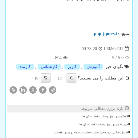
منبع:
php-jquery.ir
1402/03/31
09:38:20
804
5
/
5.0
تگهای خبر:
آموزش
,
كاربر
,
كارشناس
,
كارمند
این مطلب را می پسندید؟
(0)
(1)
X
تازه ترین مطالب مرتبط
کودکان در تونل وحشت فیلترشکن ها
خردسالان در تونل وحشت فیلترشکن ها
اختلال بانکی پایان ماجرا نیست حملات پیچیده تری در راهست