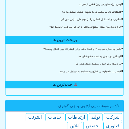
پس لرزه های ۸۸ روز قطعی اینترنت
اقدامات مخرب سایبری به بانکهای کشور صحت دارد؟
حضور در استقلال آسانی را از تیم ملی آلبانی دور کرد
چرا مردم بین پیام رسانهای داخلی و خارجی سرگردان مانده اند؟
پربحث ترین ها
ماجرای اعمال ضریب ۲ و هفت دهم برای اینترنت بین الملل چیست؟
کودکان در تونل وحشت فیلترشکن ها
خردسالان در تونل وحشت فیلترشکن ها
اینترنت ماهواره ای آمازون مستقیم به موبایل می رسد
جدیدترین ها
موضوعات پی اچ پی و جی كوئری
شركت
تولید
ارتباطات
خدمات
اینترنت
فناوری
تخصص
آنلاین