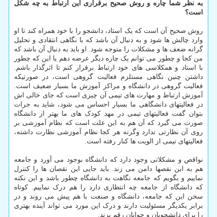
به نظر شما چاره و روش صحیح برقراری این ارتباط به چه شکل
است؟
روش صحیح آن است که یک استاد، دانشجو را با خود همراه کند تا او
وارد چالش ها شود و به دنبال آن باشد که با نگاهی انتقادی و تحلیل
گرانه ضعف ها و مشکلات را متوجه شود. او باید به دنبال آن باشد که
من کجا و چطور می توانم یک چاره دیگر عرضه دهم یا این که چطور
با استاد و همکلاسی های خود ارتباط برقرار کنم تا اثرگذار باشم.
داشتن چنین نگاهی مستلزم فعالیت گروهی است، در صورتیکه
فعالیت گروهی در دانشگاه و مراکز آموزش ما بسیار ضعیف است.
آموزش ارتباط و مهارت های تیمی آن چیزی است که جای خالی اش
در فعالیتهای دانشگاهی ما بسیار احساس می شود، شاید به جرات
بتوان گفت فعالیتهای تیمی در مهد کودک های ما بهتر از دانشگاه
صورت می گیرد که آن هم به این علت است که نظام آموزشی بر
روی آن نظارتی ندارد وگرنه هر کجا نظام آموزشی نظارت داشته،
فعالیتهای تیمی از الویت ها کنار رفته است.
نواقص و مشکلاتی وجود دارد که دانشگاه بوجود می آورد و جامعه
هم به این نقصها دامن می زند. باید جایی این نقصان ها را کنترل
نماییم و بگویم که جامعه نگاهت به دانشگاه چطور باشد و این نکته
که دانشگاه از جامعه چه انتظاری دارد را هم درک نماییم. کوتاه
سخن این که جامعه، دانشگاه و صنعت با هم پیش می روند و در
برابر یکدیگر مسئولیت دارند و درک این مورد می تواند آینده بهتری
را برای دانشجویان و جوانان رقم بزند.