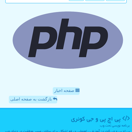
صفحه اخبار
بازگشت به صفحه اصلی
پی اچ پی و جی كوئری
برنامه نویسی تحت وب
پی اچ پی و جی کوئری؛ آموزش، راهنمایی و رفع اشکال برای ساختن مسیر موفقیت در دنیای وب