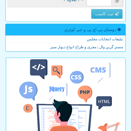
ثبت کامنت
دوستان پی اچ پی و جی كوئری
تبلیغات انتخابات مجلس
مستر گرین وال | مجری و طراح انواع دیوار سبز