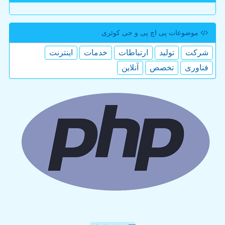
موضوعات پی اچ پی و جی كوئری
شركت
تولید
ارتباطات
خدمات
اینترنت
فناوری
تخصص
آنلاین