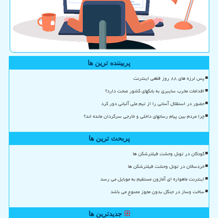
پربیننده ترین ها
پس لرزه های ۸۸ روز قطعی اینترنت
اقدامات مخرب سایبری به بانکهای کشور صحت دارد؟
حضور در استقلال آسانی را از تیم ملی آلبانی دور کرد
چرا مردم بین پیام رسانهای داخلی و خارجی سرگردان مانده اند؟
پربحث ترین ها
کودکان در تونل وحشت فیلترشکن ها
خردسالان در تونل وحشت فیلترشکن ها
اینترنت ماهواره ای آمازون مستقیم به موبایل می رسد
ساخت وساز در جنگل بدون مجوز ممنوع می باشد
جدیدترین ها