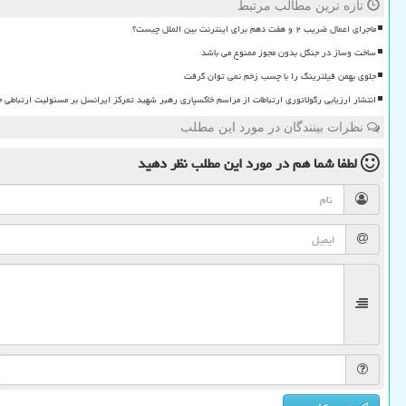
تازه ترین مطالب مرتبط
ماجرای اعمال ضریب ۲ و هفت دهم برای اینترنت بین الملل چیست؟
ساخت وساز در جنگل بدون مجوز ممنوع می باشد
جلوی بهمن فیلترینگ را با چسب زخم نمی توان گرفت
انتشار ارزیابی رگولاتوری ارتباطات از مراسم خاکسپاری رهبر شهید تمرکز ایرانسل بر مسئولیت ارتباطی 
نظرات بینندگان در مورد این مطلب
لطفا شما هم
در مورد این مطلب
نظر دهید