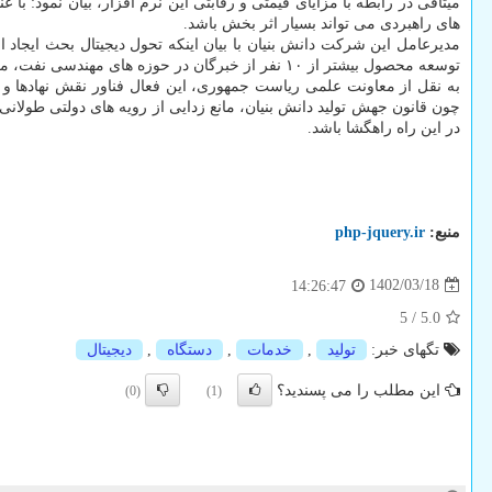
میثاقی در رابطه با مزایای قیمتی و رقابتی این نرم افزار، بیان نمود: 
های راهبردی می تواند بسیار اثر بخش باشد.
مدیرعامل این شرکت دانش بنیان با بیان اینکه تحول دیجیتال بحث ایجاد
توسعه محصول بیشتر از ۱۰ نفر از خبرگان در حوزه های مهندسی نفت، مکانیک، زمین شناسی، مهندسی کامپیوتر و غیره فعالیت دارند.
به نقل از معاونت علمی ریاست جمهوری، این فعال فناور نقش نهادها و د
چون قانون جهش تولید دانش بنیان، مانع زدایی از رویه های دولتی طولا
در این راه راهگشا باشد.
منبع:
php-jquery.ir
1402/03/18
14:26:47
5
/
5.0
تگهای خبر:
تولید
,
خدمات
,
دستگاه
,
دیجیتال
این مطلب را می پسندید؟
(0)
(1)