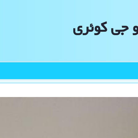
و جی كوئری