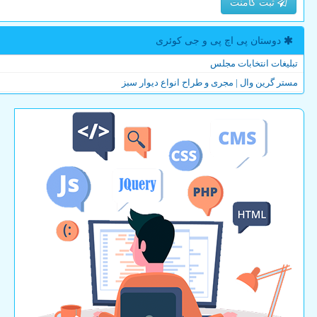
ثبت کامنت
دوستان پی اچ پی و جی كوئری
تبلیغات انتخابات مجلس
مستر گرین وال | مجری و طراح انواع دیوار سبز