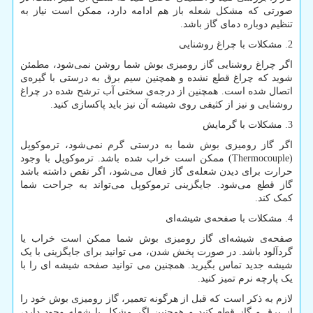
صورتی که مشکل شعله باز هم ادامه دارد، ممکن است نیاز به
تنظیم دوباره دمای گاز باشد.
2. مشکلات با چراغ روشنایی
اگر چراغ روشنایی گاز رومیزی بوش شما روشن نمی‌شود، مطمئن
شوید که چراغ قطع نشده و همچنین سیم برق به درستی با گیره‌ی
اتصال شده است. همچنین از درجه‌ی سختی آب ترشح شده در چراغ
روشنایی و نیز از کثیفی روی شیشه آن نیز باید پاکسازی کنید.
3. مشکلات با گرمایش
اگر گاز رومیزی بوش شما به درستی گرم نمی‌شود، ترموکوپل
(
Thermocouple
) ممکن است خراب شده باشد. ترموکوپل با وجود
حرارت برای دیدن شعله‌ی گاز فعال می‌شود، اگر نقص داشته باشد
گاز قطع می‌شود. جایگزینی ترموکوپل می‌تواند به جراحت شما
کمک کند.
4. مشکلات با صفحه‌ی شیشه‌ای
صفحه‌ی شیشه‌ای گاز رومیزی بوش شما ممکن است خراب یا
گرد‌آلود باشد. در صورت پخش شدن، می توانید برای جایگزینی با یک
شیشه جدید تماس بگیرید. همچنین می توانید صفحه شیشه ای را با
یک پارچه نرم تمیز کنید.
لازم به ذکر است که قبل از هرگونه تعمیر، گاز رومیزی بوش خود را
از برق و گاز قطع کنید و همچنین اگر مشکل با شعله وجود دارد،