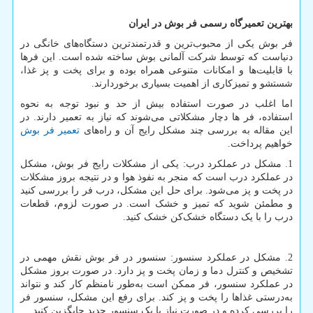
بهترین تعمیرگاه رسمی فر بوش در ایران
فر بوش یکی از محبوب‌ترین و قدرتمندترین دستگاه‌های خانگی در
دنیاست که توسط شرکت آلمانی بوش ساخته شده است. این فرها
با قابلیت‌ها و امکانات متنوعی همراه بوده و برای پخت و پز غذا،
شستشو و تمیزکاری از اهمیت بسیاری برخوردارند.
اما اغلب در صورت استفاده بیش از حد و نبود توجه به نحوه
استفاده، فر ها دچار مشکلاتی می‌شوند که نیاز به تعمیر دارند. در
این مقاله به بررسی چند مشکل رایج آن و راه‌های
تعمیر فر بوش
خواهیم پرداخت.
1. مشکل در عملکرد درب: یکی از مشکلات رایج فر بوش، مشکل
در عملکرد درب است که منجر به نفوذ هوا و در نتیجه بروز مشکلات
در پخت و پز می‌شود. برای حل این مشکل، درب فر را بررسی کنید
و مطمئن شوید که تمیز و خشک است. در صورت لزوم، قطعات
درب را با یک دستگاه خشک‌کن خشک کنید.
2. مشکل در عملکرد سنسور: سنسور در فر بوش نقش مهمی در
تشخیص و کنترل دما و زمان پخت و پز دارد. در صورت بروز مشکل
در عملکرد سنسور، فر ممکن است به‌طور نامنظم کار کند و نتواند
به‌درستی غذاها را پخت و پز کند. برای رفع این مشکل، سنسور فر
را بررسی کرده و در صورت نیاز با یک سنسور جدید جایگزین کنید.