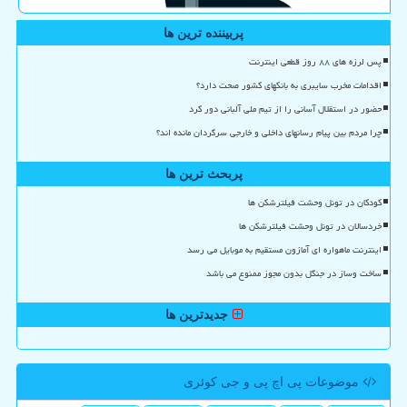
پربیننده ترین ها
پس لرزه های ۸۸ روز قطعی اینترنت
اقدامات مخرب سایبری به بانکهای کشور صحت دارد؟
حضور در استقلال آسانی را از تیم ملی آلبانی دور کرد
چرا مردم بین پیام رسانهای داخلی و خارجی سرگردان مانده اند؟
پربحث ترین ها
کودکان در تونل وحشت فیلترشکن ها
خردسالان در تونل وحشت فیلترشکن ها
اینترنت ماهواره ای آمازون مستقیم به موبایل می رسد
ساخت وساز در جنگل بدون مجوز ممنوع می باشد
جدیدترین ها
موضوعات پی اچ پی و جی كوئری