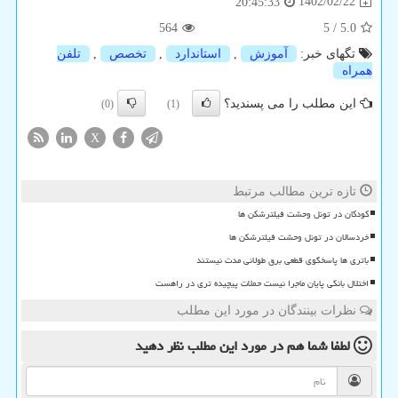
1402/02/22
20:45:33
564
5
/
5.0
تگهای خبر:
آموزش
,
استاندارد
,
تخصص
,
تلفن
همراه
این مطلب را می پسندید؟
(0)
(1)
X
تازه ترین مطالب مرتبط
کودکان در تونل وحشت فیلترشکن ها
خردسالان در تونل وحشت فیلترشکن ها
باتری ها پاسخگوی قطعی برق طولانی مدت نیستند
اختلال بانکی پایان ماجرا نیست حملات پیچیده تری در راهست
نظرات بینندگان در مورد این مطلب
لطفا شما هم
در مورد این مطلب
نظر دهید