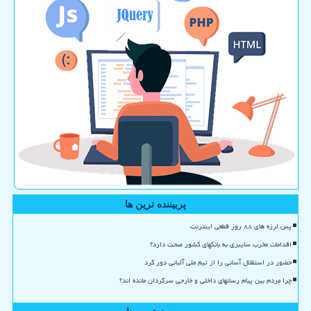
پربیننده ترین ها
پس لرزه های ۸۸ روز قطعی اینترنت
اقدامات مخرب سایبری به بانکهای کشور صحت دارد؟
حضور در استقلال آسانی را از تیم ملی آلبانی دور کرد
چرا مردم بین پیام رسانهای داخلی و خارجی سرگردان مانده اند؟