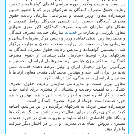
در بیست و بیست ویکمین دوره مراسم اعطای گواهینامه و تندیس
رعایت حقوق مصرف کنندگان به شرکتهای برتر که با حضور حسین
فرهیدزاده معاون وزیر صمت و مدیرعامل سازمان رعایت حقوق
مصرف کنندگان، حسین زاده قشمی مدیرکل روابط عمومی و
تشکل های سازمان حمایت مصرف کنندگان، اکبر تقوی شوازی
معاون بازرسی و نظارت بر
خدمات
سازمان حمایت مصرف کنندگان
و محمدرضا زین الدینی نماینده وزیر و رئیس مرکز سرمایه انسانی و
سازمانی وزارت صمت در وزارت صنعت، معدن و تجارت برگزار
شد، «بیستمین گواهینامه و تندیس رعایت حقوق مصرف کنندگان به
شرکتهای برتر» توسط «سازمان ملی پشتیبانی از حقوق مصرف
کنندگان» به دکتر بیژن عباسی آرند مدیرعامل ایرانسل، نخستین و
بزرگترین اپراتور دیجیتال ایران و اولین عرضه دهنده خدمات نسل
پنجم در ایران، اهدا شد و مهندس محمدعلی مقدم، معاون ارتباط با
مشتریان ایرانسل به نمایندگی، آنرا دریافت کرد.
معاون وزیر صمت و مدیرعامل سازمان رعایت حقوق مصرف
کنندگان، به اهمیت رضایت و پشتیبانی از مشتری برای ادامه حیات
کسب و کار اشاره نمود و اظهار داشت: این جایزه، بهترین جایزه
حوزه صمت است، چونکه از طرف مصرف کنندگان است.
فرهیدزاده ضمن تبریک به شرکتهای برگزیده در این مراسم، اضافه
کرد: شرکتهای برگزیده برای انتقال تجربه و دانش به دیگر شرکت ها
و بنگاه های اقتصادی، اقدام نمایند و تجربیات شان در حوزه خدمات
مشتری، فروش، نظام های مدیریتی و … را در اختیار دیگر شرکت
ها قرار دهند.