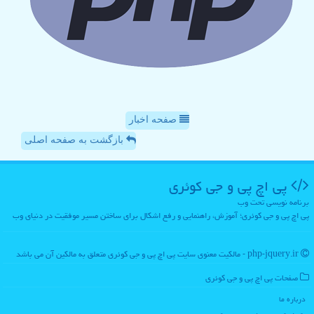
صفحه اخبار
بازگشت به صفحه اصلی
پی اچ پی و جی كوئری
برنامه نویسی تحت وب
پی اچ پی و جی کوئری؛ آموزش، راهنمایی و رفع اشکال برای ساختن مسیر موفقیت در دنیای وب
php-jquery.ir - مالکیت معنوی سایت پی اچ پی و جی كوئری متعلق به مالکین آن می باشد
صفحات پی اچ پی و جی كوئری
درباره ما