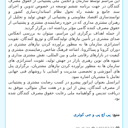
این مراسم توسط سازمان و انجمن ملی پشتیبانی از حقوق مصرف
کنندگان در جهت برنامه ششم توسعه در خصوص تدوین و اجرای
سند جامع و نقشه راه تحول نظام استانداردسازی کشور و
توانمندسازی اقتصاد مقاومتی و پشتیبانی از جهش تولید و تجلیل از
رهبران مشتری مداری که در حوزه رضایتمندی مشتری و پشتیبانی از
حقوق مصرف کننده گامی مؤثر برداشته اند، برگزار گردید.
از جمله اهداف برگزاری این مراسم، میتوان به بررسی انعکاس
صدای مشتری در تأمین نیازهای تولیدکنندگان و توزیع کنندگان، تقویت
استراتژی سازمان ها به منظور برآورده کردن نیازهای مشتری در
دوران کرونا و پساکرونا، اشاعه فرهنگ شاخص رضایتمندی مشتری و
کیفیت در بازارهای رقابتی ملی و بین المللی، نقش مشتری مداری و
شیوه های نوین رهبری بازار در جهش تولید، تقویت استراتژی های
سازمان ها به منظور برآورده کردن نیازهای مشتریان، برگزاری پنل
های آموزشی و تخصصی مدیریت و آشنایی با روشهای فنی جهانی
تعامل با مشتریان اشاره نمود.
ایرانسل بعنوان اپراتور پیشرو در کسب رضایت مشتری و پشتیبانی
از مصرف کنندگان، پیش از این و در هفت سال متوالی، موفق به
دریافت تندیس و گواهینامه ملی رعایت حقوق مصرف کنندگان شده
بود.
منبع:
پی اچ پی و جی كوئری