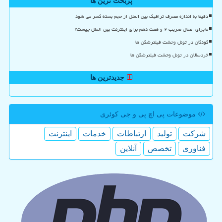
پربحث ترین ها
دقیقا به اندازه مصرف ترافیک بین الملل از حجم بسته کسر می شود
ماجرای اعمال ضریب ۲ و هفت دهم برای اینترنت بین الملل چیست؟
کودکان در تونل وحشت فیلترشکن ها
خردسالان در تونل وحشت فیلترشکن ها
جدیدترین ها
موضوعات پی اچ پی و جی كوئری
شركت
تولید
ارتباطات
خدمات
اینترنت
فناوری
تخصص
آنلاین