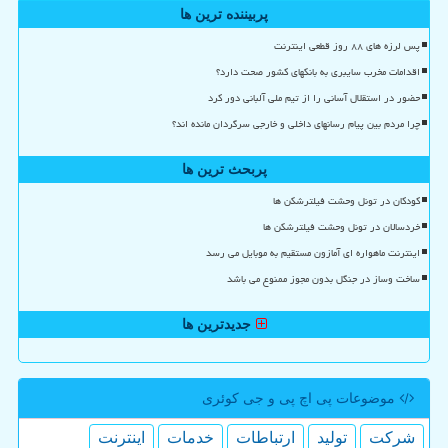
پربیننده ترین ها
پس لرزه های ۸۸ روز قطعی اینترنت
اقدامات مخرب سایبری به بانکهای کشور صحت دارد؟
حضور در استقلال آسانی را از تیم ملی آلبانی دور کرد
چرا مردم بین پیام رسانهای داخلی و خارجی سرگردان مانده اند؟
پربحث ترین ها
کودکان در تونل وحشت فیلترشکن ها
خردسالان در تونل وحشت فیلترشکن ها
اینترنت ماهواره ای آمازون مستقیم به موبایل می رسد
ساخت وساز در جنگل بدون مجوز ممنوع می باشد
جدیدترین ها
موضوعات پی اچ پی و جی كوئری
شركت
تولید
ارتباطات
خدمات
اینترنت