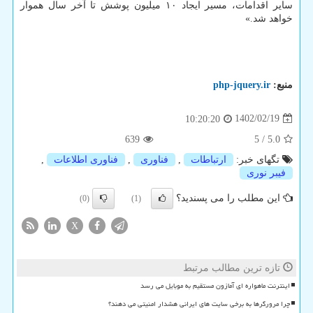
سایر اقدامات، مسیر ایجاد ۱۰ میلیون پوشش تا آخر سال هموار
خواهد شد.»
منبع:
php-jquery.ir
1402/02/19
10:20:20
639
5
/
5.0
تگهای خبر:
ارتباطات
,
فناوری
,
فناوری اطلاعات
,
فیبر نوری
این مطلب را می پسندید؟
(0)
(1)
X
تازه ترین مطالب مرتبط
اینترنت ماهواره ای آمازون مستقیم به موبایل می رسد
چرا مرورگرها به برخی سایت های ایرانی هشدار امنیتی می دهند؟