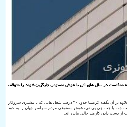
کریشنا مدیر ارشد اجرائی آی بی ام پیش بینی می شود این شرکت پروسه استخدام برای 7800 فرصت شغلی که ممکنست در سال های آتی با هوش مصنوعی جایگزین شوند را متوقف
به گزارش پی اچ پی و جی کوئری به نقل از رویترز، به ویژه استخدام نیروی برای انجام کارهای اداری مانند بخش منابع انسانی متوقف یا کند می شود. علاوه بر آن بگفته کریشنا حدود ۳۰ درصد شغل هایی که با مشتری سروکار
ز محبوبیت چت با چت جی پی تی، هوش مصنوعی مردم سراسر جهان را به خود
ز دست دادن کارمند خالی مانده اند.