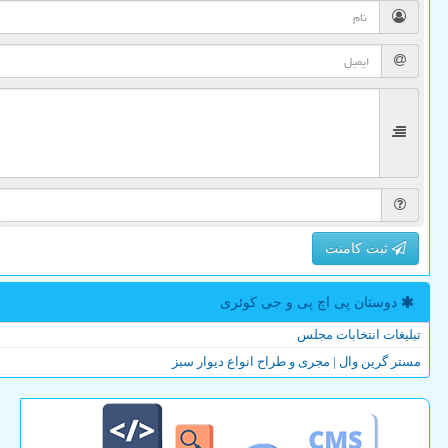
ثبت کامنت
دوستان پی اچ پی و جی كوئری
تبلیغات انتخابات مجلس
مستر گرین وال | مجری و طراح انواع دیوار سبز