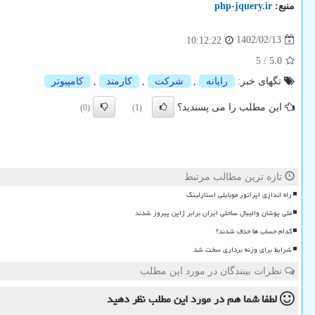
منبع:
php-jquery.ir
1402/02/13
10:12:22
5
/
5.0
تگهای خبر:
رایانه
,
شركت
,
كارمند
,
كامپیوتر
این مطلب را می پسندید؟
(0)
(1)
تازه ترین مطالب مرتبط
راه اندازی اپراتور موبایلی استارلینک
ملی پوشان والیبال ساحلی ایران برابر ژاپن پیروز شدند
کدام حساب ها حذف شدند؟
شرایط برای وزنه برداری سخت شد
نظرات بینندگان در مورد این مطلب
لطفا شما هم
در مورد این مطلب
نظر دهید