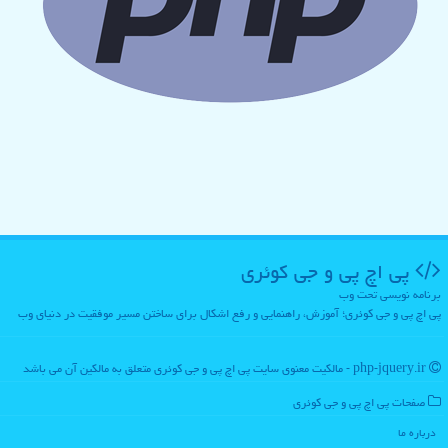
پی اچ پی و جی كوئری
برنامه نویسی تحت وب
پی اچ پی و جی کوئری؛ آموزش، راهنمایی و رفع اشکال برای ساختن مسیر موفقیت در دنیای وب
php-jquery.ir - مالکیت معنوی سایت پی اچ پی و جی كوئری متعلق به مالکین آن می باشد
صفحات پی اچ پی و جی كوئری
درباره ما