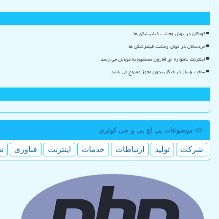
کودکان در تونل وحشت فیلترشکن ها
خردسالان در تونل وحشت فیلترشکن ها
اینترنت ماهواره ای آمازون مستقیم به موبایل می رسد
ساخت وساز در جنگل بدون مجوز ممنوع می باشد
موضوعات پی اچ پی و جی كوئری
شركت
تولید
ارتباطات
خدمات
اینترنت
فناوری
ت