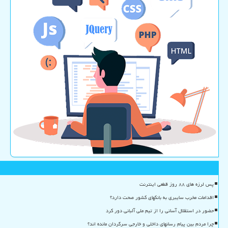
پس لرزه های ۸۸ روز قطعی اینترنت
اقدامات مخرب سایبری به بانکهای کشور صحت دارد؟
حضور در استقلال آسانی را از تیم ملی آلبانی دور کرد
چرا مردم بین پیام رسانهای داخلی و خارجی سرگردان مانده اند؟