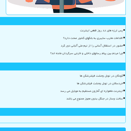
پس لرزه های ۸۸ روز قطعی اینترنت
اقدامات مخرب سایبری به بانکهای کشور صحت دارد؟
حضور در استقلال آسانی را از تیم ملی آلبانی دور کرد
چرا مردم بین پیام رسانهای داخلی و خارجی سرگردان مانده اند؟
کودکان در تونل وحشت فیلترشکن ها
خردسالان در تونل وحشت فیلترشکن ها
اینترنت ماهواره ای آمازون مستقیم به موبایل می رسد
ساخت وساز در جنگل بدون مجوز ممنوع می باشد