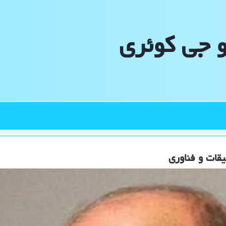
و جی كوئری
قات و فناوری