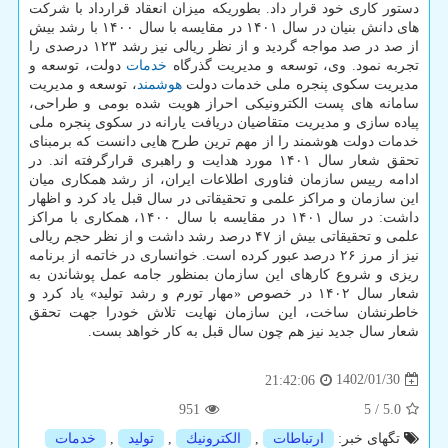
دستور کاری خود قرار داد. بطوریکه میزان انعقاد قرارداد با شرکت
های دانش بنیان در سال ۱۴۰۱ در مقایسه با سال ۱۴۰۰ با رشد بیش
از صد در صد مواجه گردید و از نظر ریالی نیز رشد ۱۲۳ درصدی را
تجربه نمود. وی، توسعه و مدیریت گذرگاه
خدمات
دولت، توسعه و
مدیریت سکوی پنجره ملی خدمات دولت
هوشمند
، توسعه و مدیریت
سامانه های پست الکترونیکی احراز هویت شده بومی و طراحی،
پیاده سازی و مدیریت متقاضیان دریافت یارانه در سکوی پنجره ملی
خدمات دولت هوشمند را از مهم ترین طرح هایی دانست که برمبنای
تحقق شعار سال ۱۴۰۱ مورد هدایت و راهبری قرارگرفته اند. در
ادامه رییس سازمان فناوری اطلاعات ایران، از رشد همکاری میان
این سازمان و مراکز علمی و تحقیقاتی در سال قبل یاد کرد و اظهار
داشت: در سال ۱۴۰۱ در مقایسه با سال ۱۴۰۰، همکاری با مراکز
علمی و تحقیقاتی بیش از ۴۷ درصد رشد داشت و از نظر حجم ریالی
نیز از مرز ۲۶ درصد عبور کرده است. خوانساری در خاتمه از برنامه
ریزی و شروع کارهای این سازمان بمنظور جامه عمل پوشاندن به
شعار سال ۱۴۰۲ در خصوص «مهار تورم و رشد تولید» یاد کرد و
خاطرنشان ساخت، این سازمان نهایت تلاش خودرا جهت تحقق
شعار سال جدید نیز هم چون سال قبل به کار خواهد بست.
1402/01/30
21:42:06
951
5
/
5.0
تگهای خبر:
ارتباطات
,
الكترونیك
,
تولید
,
خدمات