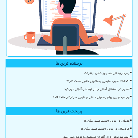
پربیننده ترین ها
پس لرزه های ۸۸ روز قطعی اینترنت
اقدامات مخرب سایبری به بانکهای کشور صحت دارد؟
حضور در استقلال آسانی را از تیم ملی آلبانی دور کرد
چرا مردم بین پیام رسانهای داخلی و خارجی سرگردان مانده اند؟
پربحث ترین ها
کودکان در تونل وحشت فیلترشکن ها
خردسالان در تونل وحشت فیلترشکن ها
اینترنت ماهواره ای آمازون مستقیم به موبایل می رسد