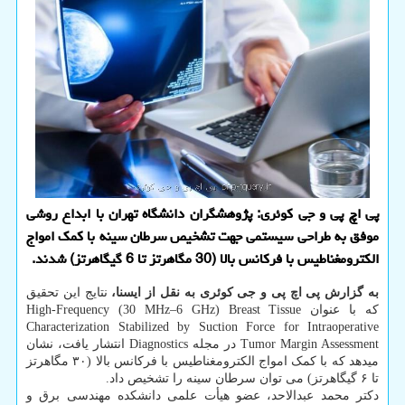
پی اچ پی و جی کوئری: پژوهشگران دانشگاه تهران با ابداع روشی
موفق به طراحی سیستمی جهت تشخیص سرطان سینه با کمک امواج
الکترومغناطیس با فرکانس بالا (30 مگاهرتز تا 6 گیگاهرتز) شدند.
به گزارش پی اچ پی و جی کوئری به نقل از ایسنا،
نتایج این تحقیق
که با عنوان High-Frequency (30 MHz–6 GHz) Breast Tissue
Characterization Stabilized by Suction Force for Intraoperative
Tumor Margin Assessment در مجله Diagnostics انتشار یافت، نشان
میدهد که با کمک امواج الکترومغناطیس با فرکانس بالا (۳۰ مگاهرتز
تا ۶ گیگاهرتز) می توان سرطان سینه را تشخیص داد.
دکتر محمد عبدالاحد، عضو هیأت علمی دانشکده مهندسی برق و