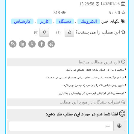
1402/01/26
15:28:58
818
5
/
5.0
تگهای خبر:
الكترونیك
,
دستگاه
,
كاربر
,
كارشناس
این مطلب را می پسندید؟
(0)
(1)
X
تازه ترین مطالب مرتبط
ساخت وساز در جنگل بدون مجوز ممنوع می باشد
چرا مرورگرها به برخی سایت های ایرانی هشدار امنیتی می دهند؟
جلوی بهمن فیلترینگ را با چسب زخم نمی توان گرفت
توسعه پوشش ارتباطی ایرانسل در چهارمحال و بختیاری
نظرات بینندگان در مورد این مطلب
لطفا شما هم
در مورد این مطلب
نظر دهید