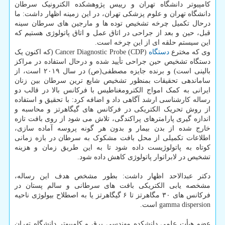
کامپیوتر دانشگاه تهران و رییس پژوهشکده الکترونیک سرطان
دانشگاه تهران و علوم پزشکی تهران، در این زمینه اظهار داشت: ما
درحال تکمیل چرخه تشخیص توده ها و مارجین های سرطان سینه
قبل، حین و بعد از جراحی در اتاق عمل و اتاق پاتولوژی هستیم که
این سیستم حلقه ای از این چرخه است.
وی که مخترع
دستگاه
(CDP) Cancer Diagnostic Probe (که اکنون یک
دستگاه تشخیص حین جراحی تأیید شده و درحال استفاده در مراکز
بالینی است) و برنده جایزه مصطفی(ص) در سال ۲۰۱۹ است، از
ساماندهی تحقیقات بمنظور تشخیص شایع ترین سرطان بین زنان
ایرانی به کمک امواج الکترومغناطیس با فرکانس بالا در قالب دو
رساله کارشناسی ارشد آگاهی داد و اضافه کرد: با تحقیق و استفاده
از روش تحریک الکتریکی در فرکانس های گیگاهرتز و محاسبه و
اندازه گیری پارامترهای پراکندگی، تلاش می شود از روی بافت تازه
خارج شده از بدن بیمار و بدون هر گونه پروسه آماده سازی،
اطلاعات تکمیلی از محل بافت مشکوک به سرطان در بازه زمانی
کوتاه به پاتولوژیست داده شود تا به این طریق زمان و هزینه
تشخیص در لابراتوار پاتولوژی کاهش داده شود.
دکتر عبدالاحد اظهار داشت: بطور مشخص هدف این رساله،
مشخصه یابی الکتریکی بافت های سرطانی و سالم پستان در
فرکانس های ۳۰ مگاهرتز تا ۶ گیگاهرتز یا به اصطلاح بیولوژی ناحیه
gamma dispersion است.
عضو هیأت علمی دانشکده مهندسی برق و کامپیوتر دانشگاه تهران