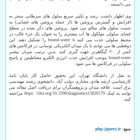
می دانستند.
وی اظهار داشت: رشد و تکثیر سریع سلول های سرطانی منجر به
افزایش و گسترش پروتئین ها (از جمله پروتئین های غشایی) به
نسبت سلول های سالم می شود. پروتئین های ذکر شده در سطح
غشای سلولی مولکول ها آب بیشتری را به عنوان یک جزء غالب در
محیط سلولی جذب می کنند تا bound-water را تشکیل دهند. این
دوقطبی ها می توانند با یک میدان الکتریکی نوسانی در فرکانس های
کمتر از ۲۰ گیگاهرتز جهت گیری کنند. بدین ترتیب میزان بیشتر
bound-water موجب افزایش جذب انرژی الکترو مغناطیس و پاسخ
سلولی در فرکانس ها می شود.
به نقل از دانشگاه تهران، این تحقیق حاصل کار پایان نامه
کارشناسی ارشد هادی مختاری دولت آباد، دانشجوی رشته مهندسی
برق است. علاقه مندان و پژوهشگران برای دریافت اصل مقاله می
توانند به لینک https: //doi.org/10.3390/diagnostics13020179 مراجعه
کنند.
منبع:
php-jquery.ir