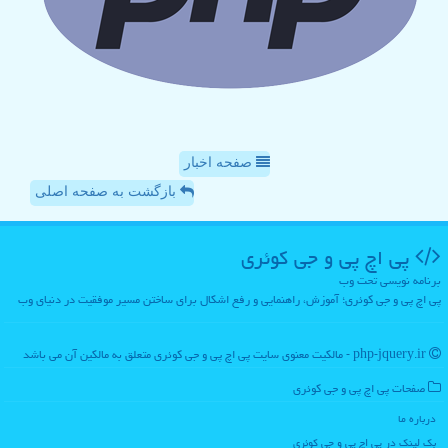
صفحه اخبار
بازگشت به صفحه اصلی
پی اچ پی و جی كوئری
برنامه نویسی تحت وب
پی اچ پی و جی کوئری؛ آموزش، راهنمایی و رفع اشکال برای ساختن مسیر موفقیت در دنیای وب
php-jquery.ir - مالکیت معنوی سایت پی اچ پی و جی كوئری متعلق به مالکین آن می باشد
صفحات پی اچ پی و جی كوئری
درباره ما
بک لینک در پی اچ پی و جی كوئری