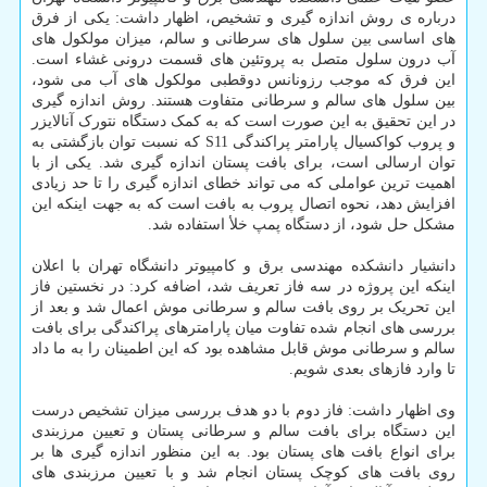
درباره ی روش اندازه گیری و تشخیص، اظهار داشت: یکی از فرق
های اساسی بین سلول های سرطانی و سالم، میزان مولکول های
آب درون سلول متصل به پروتئین های قسمت درونی غشاء است.
این فرق که موجب رزونانس دوقطبی مولکول های آب می شود،
بین سلول های سالم و سرطانی متفاوت هستند. روش اندازه گیری
در این تحقیق به این صورت است که به کمک دستگاه نتورک آنالایزر
و پروب کواکسیال پارامتر پراکندگی S11 که نسبت توان بازگشتی به
توان ارسالی است، برای بافت پستان اندازه گیری شد. یکی از با
اهمیت ترین عواملی که می تواند خطای اندازه گیری را تا حد زیادی
افزایش دهد، نحوه اتصال پروب به بافت است که به جهت اینکه این
مشکل حل شود، از دستگاه پمپ خلأ استفاده شد.
دانشیار دانشکده مهندسی برق و کامپیوتر دانشگاه تهران با اعلان
اینکه این پروژه در سه فاز تعریف شد، اضافه کرد: در نخستین فاز
این تحریک بر روی بافت سالم و سرطانی موش اعمال شد و بعد از
بررسی های انجام شده تفاوت میان پارامترهای پراکندگی برای بافت
سالم و سرطانی موش قابل مشاهده بود که این اطمینان را به ما داد
تا وارد فازهای بعدی شویم.
وی اظهار داشت: فاز دوم با دو هدف بررسی میزان تشخیص درست
این دستگاه برای بافت سالم و سرطانی پستان و تعیین مرزبندی
برای انواع بافت های پستان بود. به این منظور اندازه گیری ها بر
روی بافت های کوچک پستان انجام شد و با تعیین مرزبندی های