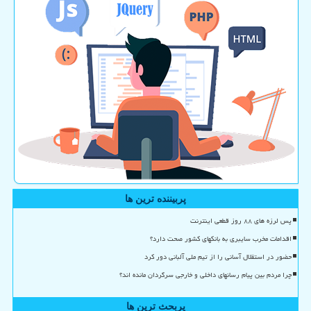
پربیننده ترین ها
پس لرزه های ۸۸ روز قطعی اینترنت
اقدامات مخرب سایبری به بانکهای کشور صحت دارد؟
حضور در استقلال آسانی را از تیم ملی آلبانی دور کرد
چرا مردم بین پیام رسانهای داخلی و خارجی سرگردان مانده اند؟
پربحث ترین ها