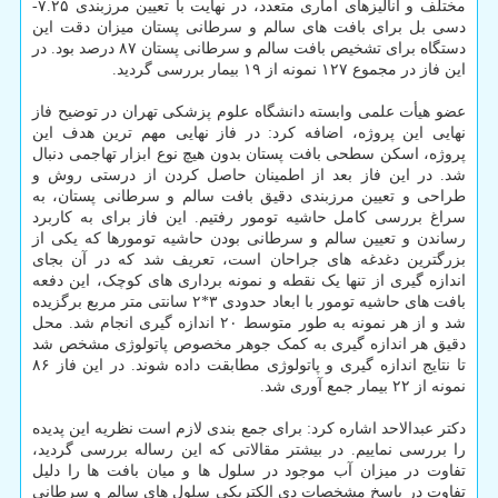
مختلف و آنالیزهای آماری متعدد، در نهایت با تعیین مرزبندی ۷.۲۵-
دسی بل برای بافت های سالم و سرطانی پستان میزان دقت این
دستگاه برای تشخیص بافت سالم و سرطانی پستان ۸۷ درصد بود. در
این فاز در مجموع ۱۲۷ نمونه از ۱۹ بیمار بررسی گردید.
عضو هیأت علمی وابسته دانشگاه علوم پزشکی تهران در توضیح فاز
نهایی این پروژه، اضافه کرد: در فاز نهایی مهم ترین هدف این
پروژه، اسکن سطحی بافت پستان بدون هیچ نوع ابزار تهاجمی دنبال
شد. در این فاز بعد از اطمینان حاصل کردن از درستی روش و
طراحی و تعیین مرزبندی دقیق بافت سالم و سرطانی پستان، به
سراغ بررسی کامل حاشیه تومور رفتیم. این فاز برای به کاربرد
رساندن و تعیین سالم و سرطانی بودن حاشیه تومورها که یکی از
بزرگترین دغدغه های جراحان است، تعریف شد که در آن بجای
اندازه گیری از تنها یک نقطه و نمونه برداری های کوچک، این دفعه
بافت های حاشیه تومور با ابعاد حدودی ۳*۲ سانتی متر مربع برگزیده
شد و از هر نمونه به طور متوسط ۲۰ اندازه گیری انجام شد. محل
دقیق هر اندازه گیری به کمک جوهر مخصوص پاتولوژی مشخص شد
تا نتایج اندازه گیری و پاتولوژی مطابقت داده شوند. در این فاز ۸۶
نمونه از ۲۲ بیمار جمع آوری شد.
دکتر عبدالاحد اشاره کرد: برای جمع بندی لازم است نظریه این پدیده
را بررسی نماییم. در بیشتر مقالاتی که این رساله بررسی گردید،
تفاوت در میزان آب موجود در سلول ها و میان بافت ها را دلیل
تفاوت در پاسخ مشخصات دی الکتریکی سلول های سالم و سرطانی