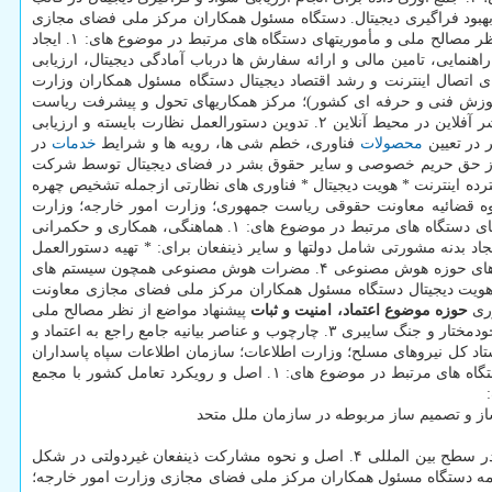
ن برنامه های اقدام بمنظور بهبود فراگیری دیجیتال. دستگاه مسئول همکاران مرکز ملی فضای مجازی
پیشنهاد مواضع از نظر مصالح ملی و مأموریتهای دستگاه های مرتبط در موضوع های: ۱. ایجاد
برای ترویج رویکرد های جامع و فراگیر برای ظرفیت سازی دیجیتال در خدمت اهداف توسعه پایدار تحت هدایت ITU و UNDP برای راهنمایی، تامین مالی و ارائه سفارش ها درباب آمادگی دیجیتال، ارزیابی
تقویت حمایتها از ظرفیت سازی در زمینه های اتصال اینترنت و رشد اقتصاد دیجیتال دستگاه مسئول همکاران وزارت
 آموزش فنی و حرفه ای کشور)؛ مرکز همکاریهای تحول و پیشرفت ریاست
پیشنهاد مواضع از نظر مصالح ملی و ماموریت های دستگاه های مرتبط در موضوع های: ۱. اعمال حقوق بشر آفلاین در محیط آنلاین ۲. تدوین دستورالعمل نظارت بایسته و ارزیابی
محصولات
فناوری، خطم شی ها، رویه ها و شرایط
خدمات
در
 ۴. قرارگیری حقوق بشر در قالب های تنظیم مقررات و قوانین در رابطه با توسعه استفاده از فناوری های دیجیتال ۵. صیانت از حق حریم خصوصی و سایر حقوق بشر در فضای دیجیتال توسط شرکت
وق بشر در فضای مجازی از جمله: * قطع گسترده اینترنت * هویت دیجیتال * فناوری های نظارتی ازجمله تشخیص چهره
قوه قضائیه معاونت حقوقی ریاست جمهوری؛ وزارت امور خارجه؛ وزارت
پیشنهاد مواضع از نظر مصالح ملی و ماموریت های دستگاه های مرتبط در موضوع های: ۱. هماهنگی، همکاری و حکمرانی
لی در ارتباط با هوش مصنوعی ۲. ارتقای تنظیم مقررات در زمینه هوش مصنوعی و تضمین هم راستایی آن با ارزش های مشترک جهانی ۳. ایجاد بدنه مشورتی شامل دولتها و سایر ذینفعان برای: * تهیه دستورالعمل
بمنظور ایجاد هوش مصنوعی قابل اعتماد مبتنی بر حقوق بشر، ایمن، پایدار و مروج صلح؛ * تبادل تجربیات موفق، استانداردسازی و انطباق با استانداردهای حوزه هوش مصنوعی ۴. مضرات هوش مصنوعی همچون سیستم های
د نرم افزار تشخیص چهره و هویت دیجیتال دستگاه مسئول همکاران مرکز ملی فضای مجازی معاونت
وری
حوزه
موضوع
اعتماد، امنیت و ثبات
پیشنهاد مواضع از نظر مصالح ملی
و ماموریت های دستگاه های مرتبط در موضوع های: ۱. ارتقای صلح و پیش گیری از مخاصمات سایبری ۲. کاهش مخاطرات راهبردی ازجمله سلاح های خودمختار و جنگ سایبری ۳. چارچوب و عناصر بیانیه جامع راجع به اعتماد و
ر کار ۲۰۳۰ دستگاه مسئول همکاران مرکز ملی فضای مجازی ستاد کل نیروهای مسلح؛ وزارت اطلاعات؛ سازمان اطلاعات سپاه پاسداران
پیشنهاد مواضع از نظر مصالح ملی و ماموریت های دستگاه های مرتبط در موضوع های: ۱. اصل و رویکرد تعامل کشور با مجمع
ساز و تصمیم ساز مربوطه در سازمان ملل متحد
* ایجاد پیوند قوی بین مجمع جهانی با ابتکارات منطقه ای، ملی و جوانان ۳. ملاحظات ملی درباب الگوی مطلوب معماری دیجیتال و حکمرانی اینترنت در سطح بین المللی ۴. اصل و نحوه مشارکت ذینفعان غیردولتی در شکل
ل باز، آزاد و ایمن برای همه دستگاه مسئول همکاران مرکز ملی فضای مجازی وزارت امور خارجه؛