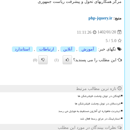
مرکز همکاریهای تحول و پیشرفت ریاست جمهوری
منبع:
php-jquery.ir
1402/01/20
11:11:26
5
/
5.0
تگهای خبر:
آموزش
,
آنلاین
,
ارتباطات
,
استاندارد
این مطلب را می پسندید؟
(0)
(1)
تازه ترین مطالب مرتبط
کودکان در تونل وحشت فیلترشکن ها
خردسالان در تونل وحشت فیلترشکن ها
اینترنت ماهواره ای آمازون مستقیم به موبایل می رسد
استارلینک در عراق رسما فعال شد
نظرات بینندگان در مورد این مطلب