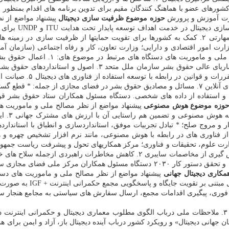
ریم خصوصی و برمبنای قوانین صیانت از داده ۴. همکاری کشورهای عضو با هماهنگ کنندگان مقیم برای تدوی
زارت آموزش و پرورش
حوزه
موضوع
ظرفیت سازی دیجیتال
شبکه چند ذینفعی 
نیازها و پشتیبانی در تدوین راهبرد دیجیتال، سواد دیجیتال و آموزش های مهارتی ۲. کمک به کشورها برای 
ارت امور اقتصادی و دارایی؛ وزارت تعاون، کار و رفاه اجتماعی (سازمان
ان ملل متحد ۳. اصول و استانداردهای حقوق بشر در تعیین
زمینه فناوری های دیجیتال
های فناوری و سایر ذینفعان ۶. تعیین ابعاد و مؤلفه های حقوق بشر در فضای آنلاین ۷. مسائل و مصادیق حق
وری و استفاده از داده های شخصی. دستگاه مسئول همکاران ستاد حقوق بشر 
وزه
موضوع
هوش مصنوعی
بین المل
ر مرگبار و ابزارهایی مانند «دیپ فیک» ۵. سواستفاده از فناوری های در رابطه با هوش مصنوعی، مانن
ارت علوم، تحقیقات و فناوری؛ مرکز همکاریهای تحول و پیشرفت ریاست جمه
امنیت دیجیتال مورد تائید دولتها ۴. پیوند میان اصول اعتماد و امنیت دیجیتال و تحقق دستو
مکاری دیجیتال جهانی
عات فوری، پیگیری اقدامات مجمع، ارسال سفارش های سیاستی به مجامع هنجار 
ل» در قالب سازمان ملل ۵. اصول حاکم بر «پیمان جهانی دیجیتال» و رویکرد کشور درباب آینده دیجیتا