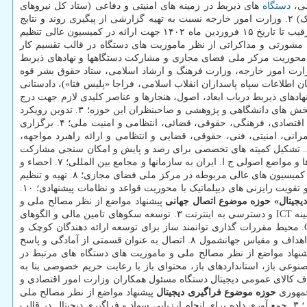
می،
دستگاه
های ذیربط در زمینه های امنیتی و دفاعی (ستاد کل نیروهای
مسلح، وزارت اطلاعات، سازمان اطلاعات سپاه پاسداران انقلاب اسلامی، فراجا «پلیس فتا»)، دادستانی کل کشور (به شرح وظایف پیوست شماره یک) ۲. وزارت امور خارجه نسبت به تهیه گزارشی از پیگیری روند و نتایج
نشست های مشورتی و مذاکره با کشورهای همفکر، مواضع جریان های همسو (چین، روسیه، هند، آفریقای جنوبی، برزیل، کشورهای اسلامی و …) و رقیب تا تاریخ ۱۵ فروردین ماه ۱۴۰۲ جهت ارائه در کمیسیون عالی تنظیم
ر ضمن نشست های مشورتی و مذاکراتی از نظر ماموریت های دستگاه در قالب تقسیم کار
محوریت مرکز ملی فضای مجازی و مشارکت دستگاهها و نهادهای ذیربط
وزارت امور خارجه، وزارت فرهنگ و ارشاد اسلامی، ستاد حقوق بشر قوه
طلاعات سپاه پاسداران انقلاب اسلامی، فراجا «پلیس فتا»)، دادستانی
هادهای ذیربط درباب ابعاد، اصول، هنجارها و عناصر کلیدی لازم جهت درج
در «پیمان جهانی دیجیتال» از نظر منافع ملی در محورهای کلیدی این پیمان؛ ۲. گرفتن نظرات بخشهای غیردولتی مرتبط ازجمله اصناف، کسب وکارها و بخش های دانشگاهی و پژوهشی و صاحبنظران این حوزه؛ ۳. تدوین رویکرد
ملی درباب موضوعات مهم و ارائه سیاست پیشنهادی برای مشارکت مؤثر در روند شکل گیری «پیمان جهانی دیجیتال» با ملاحظه ابعاد فنی، توسعه ای، اقتصادی، فرهنگی، حقوقی، قضائی، انتظامی و امنیت ملی؛ ۴. برگزاری
انی، امنیتی، فنی، حقوقی، قضایی و انتظامی و ارائه راهبرد مواجهه،
پیشنهادهای اصلاحی، راه حل ها و سفارش های تصمیم ساز به کارگروه اصلی؛ ۵. بررسی سوابق موضوع و تحلیل مواضع جریان ها و کشورهای اصلی؛ ۶. تشکیل کمیته های تخصصی برای رصد و پایش و امکان سنجی مشارکت
در قالب های همکاری بین المللی و گفتمان سازی، تولید محتوا و تهیه مقالات کاری برمبنای مبانی و ارزش های اسلامی ایرانی جهت ارائه و تبیین دیدگاه ها و مواضع اصولی ج ا. ایران به سازمانها و مجامع بین المللی؛ ۷. احصاء و
تدوین ملاحظات ملی، چارچوب مواضع اعلامی و پیشنهادهای ج. ا. ا برمبنای ملاحظات، خطوط قرمز و نیازمندی های دستگاه های ذیربط بعد از تصویب در کمیسیون های عالی مربوطه در مرکز ملی فضای مجازی؛ ۸. تهیه و تنظیم
ابتکارات و چارچوب بیانیه های مشترک با کشورهای همسو؛ ۹. تهیه پیشنهادات کشور درباب قواعد و نظامات نوین حقوقی حکمرانی سایبری بین المللی و تقویت رایزنی های دیپلماتیک با محوریت قواعد و نظامات پیشنهادی؛ ۱۰.
یجیتال»
حوزه
موضوع
اتصال جهانی
پیشنهاد مواضع از نظر مصالح ملی و
مأموریتهای دستگاه های مرتبط در موضوع های: ۱. تکمیل پوشش دهی اینترنت تا چشم انداز ۱۰ سال آتی ۲. مبنا قرار گرفتن اهداف توسعه پایدار در زمینه ICT و دسترسی به اینترنت ۳. توسعه سکوهای تامین مالی و الگوهای
جدید سرمایه گذاری برای اتصال خصوصاً برای مناطق روستایی و صعب العبور ۴. الگوهای تحولی برای شتاب بخشی به اتصال مشابه با ابتکار GIGA ۵. محیط مقررات گذاری توانمند ساز برای توسعه ارائه دهندگان کوچک و
متوسط اینترنت ۶. اتصال همه مردم به اینترنت ازجمله اتصال مدارس ۷. دسترسی به اینترنت «مقرون به صرفه» برای همگان، مقیاس ها، شاخص ها، اهداف و مقیاس جهانشمول ۸. اتصال به عنوان قسمتی از آمادگی و پاسخ
نهاد مواضع از نظر مصالح ملی و ماموریت های دستگاه های مرتبط در
ارهای منبع باز، داده های باز، الگوهای هوش مصنوعی باز، استانداردهای باز، محتوای باز با رعایت حریم خصوصی بنا به
کالاهای عمومی دیجیتال به عنوان کوشش های فوری دولتها برای پاسخ به فراگیری کووید ۱۹ ۴. شکل گیری ائتلاف کالای عمومی دیجیتال دستگاه مسئول همکاران وزارت امور اقتصادی و
جمهوری
حوزه
موضوع
فراگیری دیجیتال
پیشنهاد مواضع از نظر مصالح ملی
و ماموریت های دستگاه های مرتبط در موضوع های: ۱. ایجاد ائتلاف چند ذینفعی فراگیری دیجیتال ۲. شاخص ها و ارزیابی سالانه موضوع فراگیری دیجیتال؛ ۳. جمع آوری داده برای انجام ارزیابی سواد و فراگیری دیجیتال در قالب