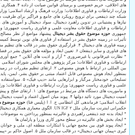
های اخلاقی، ح
وزارت ارتباطات و فناوری اطلاعات؛ وزارت فرهنگ و ارشاد اسلامی؛ و
ارتباطات و فناوری اطلاعات معاونت علمی و فناوری ریاست جمهوری؛ وز
جمهوری
حوزه
موضوع
حقوق بشر دیجیتال
تأثیرات در زمینه حقوق بشر در استفاده از فناوری های نوین توسط کمیساریای عالی حقوق بشر سازم
* نظارت غیرقانونی یا غیرضروری * آزار و اذیت های آنلاین * جمع آ
ارتباطات و فناوری اطلاعات؛ مرکز پژوهش های مجلس شورای اسلامی
ح
تسلیحاتی خودمختا
علمی و فناوری ریاست جمهوری؛ وزارت ارتباطات و فناوری اطلاعات؛ وز
انقلاب اسلامی؛ فرماندهی کل انتظامی ج. ا. ا (پلیس فتا)
حوزه
موضوع
ه
حکمرانی اینترنت سازمان ملل UN IGF ۲. الگوی معماری همکاری دیجیتال مبتنی بر تقویت جایگاه و پاسخگویی مجمع حکمرانی اینترنت + IGF به صورت:
* ایجاد بدنه چند ذینفعی راهبردی و عالیرتبه بمنظور پرداختن به موضو
* ایجاد بخش های عالیرتبه در سطح محور کاری وزرا و پارلمان ها
گیری «پیمان جهانی دیجیتا