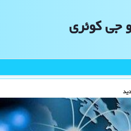
و جی كوئری
دید