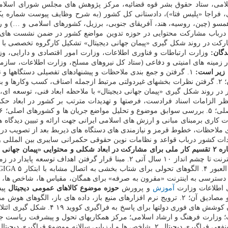
اسلامی، ستاد حقوق بشر قوه قضائیه، مرکز پژوهش های مجلس شورای اسلا
اید. ۳. اهتمام ویژه نهادهای ذیربط درباب مشارکت محتوایی در حوزه تدوین مواضع کشور د
ت در روند شکل گیری «پیمان جهانی دیجیتال» تشکیل کارگروه تخصصی با 
دگان:
وزارت ارتباطات و فناوری اطلاعات، وزارت امور اقتصادی و دارایی، 
ینه های امنیتی و دفاعی (ستاد کل نیروهای مسلح، وزارت اطلاعات، سازمان ا
 زیر است:
۱. گرفتن و جمع بندی ملاحظات و پیشنهادهای تفصیلی دستگاهها و ن
 الزامات اسناد فرادست، فرصتها و تهدیدات مترتب بر کشور در ابعاد حکمر
ه ۲
تقسیم کار ملی برای مشارکت در ابعاد شکلی و محتوایی «پیمان جهانی د
ی اطلاعات وزارت
آموزش
و پرورش
حوزه
موضوع
کالاهای عمومی دیجیتال
پیش
موضوع های: ۱. رویکرد ملی درباب کالای عمومی دیجیتال، تعریف ابعاد و مصادیق آن؛ ۲. ترویج نرم افز
قوانین ملی و بین المللی؛ ۳. به کارگیری 
ت؛ وزارت فرهنگ و ارشاد اسلامی؛ مرکز همکاریهای تحول و پیشرفت ریاست 