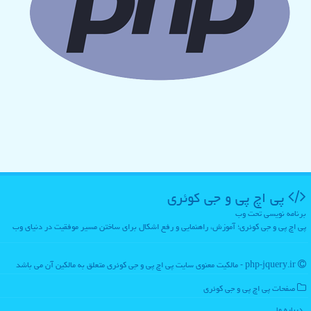
پی اچ پی و جی كوئری
برنامه نویسی تحت وب
پی اچ پی و جی کوئری؛ آموزش، راهنمایی و رفع اشکال برای ساختن مسیر موفقیت در دنیای وب
php-jquery.ir - مالکیت معنوی سایت پی اچ پی و جی كوئری متعلق به مالکین آن می باشد
صفحات پی اچ پی و جی كوئری
درباره ما