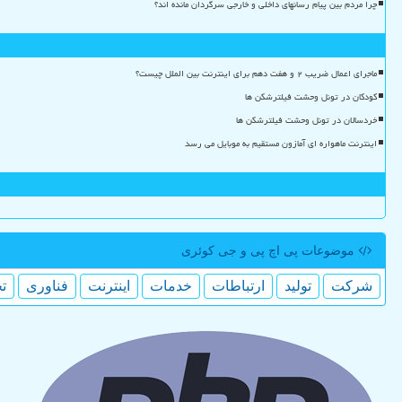
چرا مردم بین پیام رسانهای داخلی و خارجی سرگردان مانده اند؟
ماجرای اعمال ضریب ۲ و هفت دهم برای اینترنت بین الملل چیست؟
کودکان در تونل وحشت فیلترشکن ها
خردسالان در تونل وحشت فیلترشکن ها
اینترنت ماهواره ای آمازون مستقیم به موبایل می رسد
موضوعات پی اچ پی و جی كوئری
شركت
تولید
ارتباطات
خدمات
اینترنت
فناوری
ت