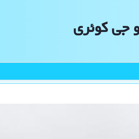
و جی كوئری