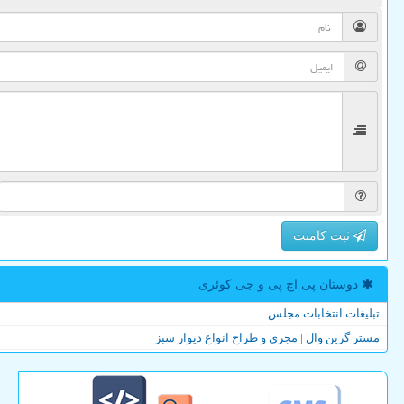
ثبت کامنت
دوستان پی اچ پی و جی كوئری
تبلیغات انتخابات مجلس
مستر گرین وال | مجری و طراح انواع دیوار سبز