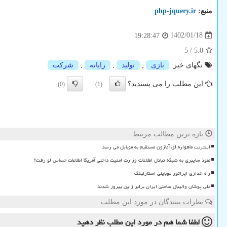
منبع:
php-jquery.ir
1402/01/18
19:28:47
5
/
5.0
تگهای خبر:
بازی
,
تولید
,
رایانه
,
شركت
این مطلب را می پسندید؟
(0)
(1)
تازه ترین مطالب مرتبط
اینترنت ماهواره ای آمازون مستقیم به موبایل می رسد
نفوذ سایبری به شبکه تبادل اطلاعات وزارت امنیت داخلی آمریکا اطلاعات حساس لو رفت؟
راه اندازی اپراتور موبایلی استارلینک
ملی پوشان والیبال ساحلی ایران برابر ژاپن پیروز شدند
نظرات بینندگان در مورد این مطلب
لطفا شما هم
در مورد این مطلب
نظر دهید