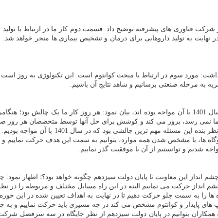
ت فناوری های پیشرفته توضیح داد: قسمت دوم کار ما در ارتباط با تولید ای
هایت به تولید داروهایی برای درمان و تشخیص بیماری ها منجر خواهد شد. 
ت: مورد سوم در ارتباط با مبحث کوانتوم است. این تکنولوژی به روز است و
ریه به مرحله صنعتی برسانیم و شاهد نتایج آن باشیم.
نوروزی در رابطه با چالش هایی که در راه انجام طرح ها و پروژه ها در سال 1401 با آن مواجه بوده اند، 
 ما نمی رسد، بروز می کند و کوشش برای حل آنها توسط متخصصان هر روز ص
وی تصریح کرد: نکته مهم، راهبری و ریل گذار
و گلوگاه ها، با مشخص شدن همه موارد، بتوانیم به سمت این هدف حرکت نماییم و ا
ه شدیم و توانستیم از آن با موفقیت گذر نماییم.
انداز این معاونت تا پایان دولت سیزدهم چگونه خواهد بود؟؛ اظهار نمود: چ
 انداز حرکت می نماییم البته در این راه مسایل مختلف و مربوطه را در نظ
 ها را به سمت جلو حرکت دهیم تا در نهایت به اهداف تعیین شده در این حوز
 های پایدار و کوانتوم مشخص می کند در چه مسیری باید حرکت نماییم و به چه
همکاران بتوانیم در پایان دولت سیزدهم از نظر جایگاه در سه سرفصل شرکت ن