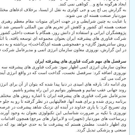
ایجاد هرگونه مانع و... کوتاهی نمی کنند.
به گزارش پی اچ پی و جی کوئری به نقل از ایسنا، برخلاف ادعاهای مختل
موردنیاز صنعت هسته ای می شوند.
با عنایت به چنین شرایطی و در جهت اجرای منویات مقام معظم رهبری
صنعت هسته ای کشور و کاهش اثر تحریم های بین المللی تاسیس شد تا ب
پژوهشگران ایرانی و استفاده از دانش روز، همگام با صنعت داخلی کشور
شرکت فناوری های پیشرفته ایران بعنوان مجموعه ای توسعه یافته، با اتکا
روش سانتریفیوژ گازی» و «همجوشی هسته ای(گداخت)» برداشته و به دس
در این گزارش، نوروزی معاون سازمان انرژی اتمی و مدیرعامل شرکت فناوری های 
سرفصل های مهم شرکت فناوری های پیشرفته ایران
معاون سازمان انرژی اتمی اظهار نمود: شرکت فناوری های پیشرفته سه 
نوروزی اضافه کرد: سرفصل نخست، گداخت است که در واقع انرژی آینده 
حرکت می کند.
وی ادامه داد: بارقه های امیدی در دنیا پیدا شده که بتوان از آن برای 
روند جهانی عقب نمانیم و همینطور بتوانیم در این راه پیشرو باشیم.
برنامه ریزی شده و برای همه آنها، فعالیتهایی در نظر گرفته تا رو به جلو 
وی تصریح کرد: با یاری خداوند در آینده ای نزدیک شاهد پیشرفت در عرصه
نوروزی با تکیه بر ضرورت شناسایی این تکنولوژی بعنوان به وجود آور
زیرساخت های موردنیاز (تجهیزات و لابراتوار های مرجع) همچون اقداما
وی اظهار داشت: مطمئن هستم که پیشرفت ما به حدی خواهد بود که در 
صنعتی و پزشکی تبدیل گردد.