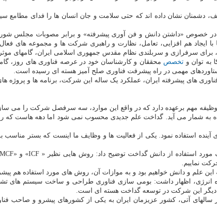
ف، دشمنان نشان داده اند که حتی سلامت و جان انسان ها را فدای مطامع سیاس
 در خصوص «داشتن دانش و فن آوری پیشرفته» و برابر مصوبات مجلس شورای
ا ایجاد هم افزایی، تعامل، نظارت و راهبری شرکت ها و مجموعه های فعال 
، برای سرفرازی و سربلندی نظام مقدس جمهوری اسلامی ایران، گامهای موثری
 به توان و
تخصص
محققان و کارشناسان خود در عرصه فناوری های روز، گامهای
تاوردهای مهمی در راه پیشرفت فناوری صلح آمیز هسته ای رسیده است.
پیشرفته ایران، عملکرد یک ساله این شرکت، برنامه ها و پروژه های آن در سال ۱۴۰۱
وظیفه مهم برعهده دارد که در واقع این موارد، سه سرفصل شرکت را می سازن
به شمار می آید. گداخت علم جدیدی محسوب نمی شود اما دهه هاست که روی آن
انرژی آینده استفاده نمود. یکی از فعالیت ها و وظایف ما اینست که بستر مناس
حرکت نماییم.
 این علم و دانش خواهیم بود و به موازات آن، روش های مورد استفاده هم پیش
نده انرژی، اظهار داشت: بومی سازی فناوری طراحی و ساخت سیستم های تشخی
ت دیگر این شرکت در توسعه گداخت هسته ای است.
سالهای آتی، کشور عزیزمان ایران به یکی از کشورهای پیشرو و صاحب فنا