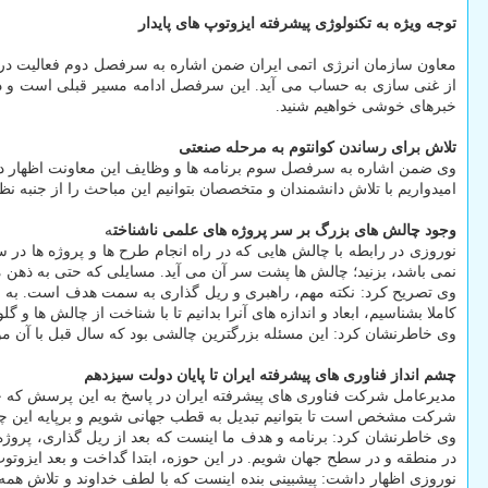
توجه ویژه به تکنولوژی پیشرفته ایزوتوپ های پایدار
معاون سازمان انرژی اتمی ایران ضمن اشاره به سرفصل دوم فعالیت در شرک
از غنی سازی به حساب می آید. این سرفصل ادامه مسیر قبلی است و در ن
خبرهای خوشی خواهیم شنید.
تلاش برای رساندن کوانتوم به مرحله صنعتی
وی ضمن اشاره به سرفصل سوم برنامه ها و وظایف این معاونت اظهار داش
امیدواریم با تلاش دانشمندان و متخصصان بتوانیم این مباحث را از جنبه نظ
وجود چالش های بزرگ بر سر پروژه های علمی ناشناخت
ه
نمی باشد، بزنید؛ چالش ها پشت سر آن می آید. مسایلی که حتی به ذهن
کاملا بشناسیم، ابعاد و اندازه های آنرا بدانیم تا با شناخت از چالش ها 
وی خاطرنشان کرد: این مسئله بزرگترین چالشی بود که سال قبل با آن مواج
چشم انداز فناوری های پیشرفته ایران تا پایان دولت سیزدهم
مدیرعامل شرکت فناوری های پیشرفته ایران در پاسخ به این پرسش که چشم 
شرکت مشخص است تا بتوانیم تبدیل به قطب جهانی شویم و برپایه این چشم
وی خاطرنشان کرد: برنامه و هدف ما اینست که بعد از ریل گذاری، پروژه
در منطقه و در سطح جهان شویم. در این حوزه، ابتدا گداخت و بعد ایزوتوپ
نوروزی اظهار داشت: پیشبینی بنده اینست که با لطف خداوند و تلاش همه 