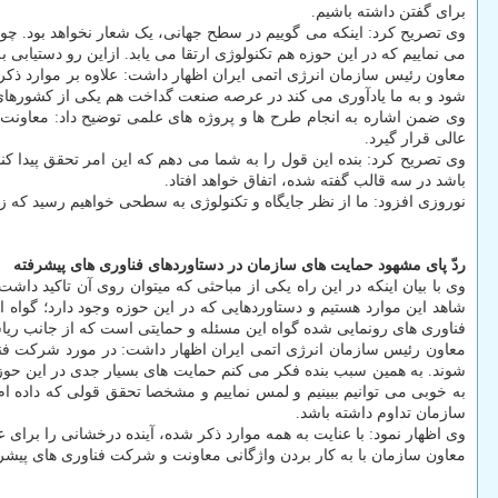
برای گفتن داشته باشیم.
وی تصریح کرد: اینکه می گوییم در سطح جهانی، یک شعار نخواهد بود. چ
می نماییم که در این حوزه هم تکنولوژی ارتقا می یابد. ازاین رو دستیابی ب
معاون رئیس سازمان انرژی اتمی ایران اظهار داشت: علاوه بر موارد ذ
شود و به ما یادآوری می کند در عرصه صنعت گداخت هم یکی از کشورهای پ
وی ضمن اشاره به انجام طرح ها و پروژه های علمی توضیح داد: معاونت
عالی قرار گیرد.
وی تصریح کرد: بنده این قول را به شما می دهم که این امر تحقق پیدا کن
باشد در سه قالب گفته شده، اتفاق خواهد افتاد.
نوروزی افزود: ما از نظر جایگاه و تکنولوژی به سطحی خواهیم رسید که زب
ردّ پای مشهود حمایت های سازمان در دستاوردهای فناوری های پیشرفته
وی با بیان اینکه در این راه یکی از مباحثی که میتوان روی آن تاکید 
شاهد این موارد هستیم و دستاوردهایی که در این حوزه وجود دارد؛ گواه 
فناوری های رونمایی شده گواه این مسئله و حمایتی است که از جانب ر
معاون رئیس سازمان انرژی اتمی ایران اظهار داشت: در مورد شرکت فناو
شوند. به همین سبب بنده فکر می کنم حمایت های بسیار جدی در این حوزه ان
به خوبی می توانیم ببینیم و لمس نماییم و مشخصا تحقق قولی که داده ام
سازمان تداوم داشته باشد.
وی اظهار نمود: با عنایت به همه موارد ذکر شده، آینده درخشانی را برای
معاون سازمان با به کار بردن واژگانی معاونت و شرکت فناوری های پیشر