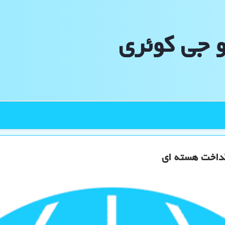
و جی كوئری
گداخت هسته ای