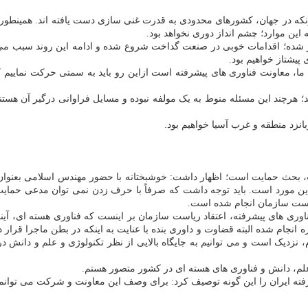
ونکه در جهان، کشورهای محدودی به قدرت غنی سازی دست یافته اند. همینطو
ه این موارد؛ چشم انداز دوری نخواهد بود.
کر شده؛ اقدامات خوبی در صنعت گداخت شروع شده و ادامه این روند سبب می 
یشتاز خواهیم بود.
 ما، معاونت فناوری های پیشرفته است ازاین رو باید به سمتی حرکت نمایی
د؛ هرچند این مسئله منوط به یک مولفه نبوده و مسایل فراوانی درگیر آن هستند
انزد منطقه و غرب آسیا خواهیم بود.
داشت، بحث حمایت است؛ اظهار داشت: خوشبختانه با حضور مهندس اسلامی بعنوا
این مورد است. باید توجه داشت که صرفاً با حرف زدن نمی توان مدعی حمایت ش
یاست سازمان انجام شده است.
ری های پیشرفته، اعتقاد ریاست سازمان بر اینست که فناوری هسته ای، آینده
جام شده البته قضاوت و داوری بنده با عنایت به اینکه در بطن ماجرا قرار دا
، نزدیک است و می توانیم به جایگاه بالایی از نظر تکنولوژی و علم و دانش 
 علم، دانش و فناوری های هسته ای در کشور متصور هستم.
فته ایران را این گونه توصیف کرد: برای وصف این معاونت و شرکت می توانم