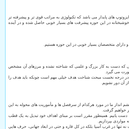
زوتوپ های پایدار می باشد که تکنولوژی به مراتب قوی تر و پیشرفته تر
خوشبختانه در این حوزه پیشرفت های بسیار خوبی حاصل شده و در آینده
 دارای متخصصان بسیار خوبی در این حوزه هستیم.
بیان نمود: هر روز کار ما یک چالش بود؛ هنگامی که دست به کار بزرگ و علمی که شناخته نشده و مرزهای آن مشخص
ورت می گیرد.
ی به سمت هدف است. به نظر بنده این مسئله مهم ترین چالشی بود که در سال 1401 با آن مواجه بودیم. در درجه نخست مبحث شناخت هدف خیلی مهم است چونکه باید هدف را
ز آن دور نشویم.
شم انداز ما در مورد هرکدام از سرفصل ها و مأموریت های محوله به این
ر خواهیم گرفت.
ه دست یابیم. همینطور مقرر است بر مبنای اهداف خود تبدیل به یک قطب
 مواردی بپردازیم.
ه تنها در غرب آسیا بلکه در کل قاره و حتی در ابعاد جهانی، حرف هایی