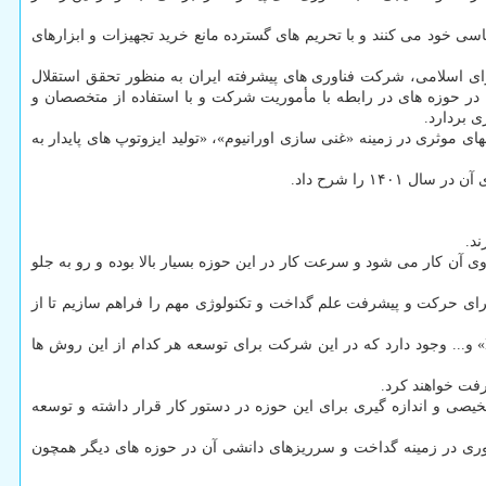
ی خود می کنند و با تحریم های گسترده مانع خرید تجهیزات و ابزارهای
 اسلامی، شرکت فناوری های پیشرفته ایران به منظور تحقق استقلال
در حوزه های در رابطه با مأموریت شرکت و با استفاده از متخصصان و
 بردارد.
 موثری در زمینه «غنی سازی اورانیوم»، «تولید ایزوتوپ های پایدار به
 را شرح داد.
د.
 کار می شود و سرعت کار در این حوزه بسیار بالا بوده و رو به جلو
ب برای حرکت و پیشرفت علم گداخت و تکنولوژی مهم را فراهم سازیم تا از
مدیرعامل شرکت فناوری های پیشرفته ایران با اشاره روش های مختلف مورد استفاده از دانش گداخت توضیح داد: روش هایی نظیر « ICF» و «MCF» و... وجود دارد که در این شرکت برای توسعه هر کدام از این روش ها
رفت خواهند کرد.
صی و اندازه گیری برای این حوزه در دستور کار قرار داشته و توسعه
وری در زمینه گداخت و سرریزهای دانشی آن در حوزه های دیگر همچون