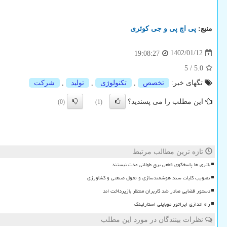
منبع:
پی اچ پی و جی كوئری
1402/01/12
19:08:27
5
/
5.0
تگهای خبر:
تخصص
,
تكنولوژی
,
تولید
,
شركت
این مطلب را می پسندید؟
(0)
(1)
تازه ترین مطالب مرتبط
باتری ها پاسخگوی قطعی برق طولانی مدت نیستند
تصویب کلیات سند هوشمندسازی و تحول صنعتی و کشاورزی
دستور قضایی صادر شد کاربران منتظر بازپرداخت اند
راه اندازی اپراتور موبایلی استارلینک
نظرات بینندگان در مورد این مطلب