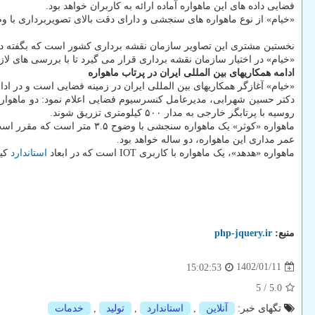
فضایی داده های این ماهواره آماده ارائه به کاربران خواهد بود.
«خیام» از نوع ماهواره های سنجشی و دارای دقت بالای تصویربرداری با 
نخستین مشتری این تصاویر سازمان نقشه برداری کشور است که بگفته دکتر 
«خیام» در اختیار سازمان نقشه برداری قرار می گیرد تا با بررسی های لازم
ادامه همکاریهای بین المللی ایران در پرتاب ماهواره
«خیام» آغازگر همکاریهای بین المللی ایران در زمینه فضایی است و در 
روسیه با پرتابگر خارجی به مدار ۵۰۰ کیلومتری تزریق شوند.
ماهواره «کوثر» یک ماهواره سنجشی با وضوح ۳.۵ متر است که مقرر است به ارتفاع ۵۰۰ کیلومتری پرتاب شود. تصاویر دریافت شده از این ماهواره برای کاربردهای کشاورزی، نقشه برداری و حدنگاری مناسب می باشد.
عمر مداری این ماهواره، دو ساله خواهد بود.
ماهواره «هدهد»، یک ماهواره با کاربری IOT است که در ابعاد
استاندارد
کیوب ست 
منبع:
php-jquery.ir
1402/01/11
15:02:53
5
/
5.0
تگهای خبر:
آنلاین
,
استاندارد
,
تولید
,
خدمات