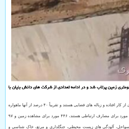
 جی کوئری: در سال قبل ماهواره «خیام» با وزن 600 کیلوگرم توسط ماهواره بر سایوز از پایگاه فضایی بایکونور قزاقستان به مدار 500 کیلومتری زمین پرتاب شد و در ادامه تعدادی از شرکت های دانش بنیان با
هم اکنون حدود ۶۰۰۰ ماهواره در مدار سیاره کوچک ما می گردند که حدود ۶۰ درصد آنها ماهواره های از کار افتاده و زباله های فضایی هستند و تقریباً ۴۰ درصد از آنها ماهواره
بر طبق اعلام سازمان The Union of Concerned Scientists در آوریل سال ۲۰۲۰، تعداد ۲ هزار و ۶۶۶ ماهواره فعال در مدار زمین می چرخند که ۱۰۰۷ مورد برای مصارف ارتباطی هستند، ۴۴۶ مورد برای مشاهده زمین و ۹۷
پایش سواحل، آلودگی های زیست محیطی، جنگلداری و مرتع، خاک شناسی و