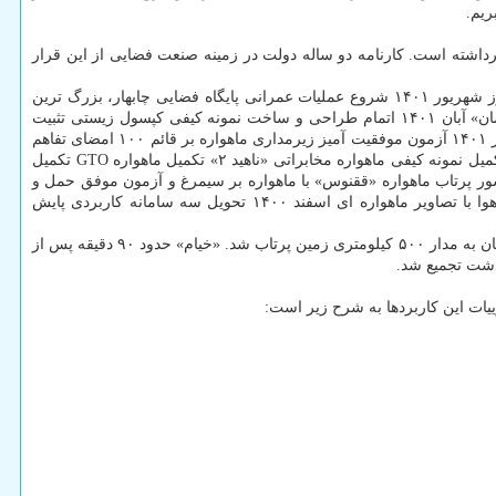
یم.
برداشته است. کارنامه دو ساله دولت در زمینه صنعت فضایی از این قرار
زمان اجرا عنوان پروژه خرداد ۱۴۰۱ پرتاب نمونه کیفی ماهواره «ناهید ۱» با ماهواره بر ذوالجناح مرداد ۱۴۰۱ پرتاب ماهواره «خیام» با ماهواره بر سایوز شهریور ۱۴۰۱ شروع عملیات عمرانی پایگاه فضایی چابهار، بزرگ ترین
پایگاه پرتاب ماهواره غرب آسیا مهر ۱۴۰۱ افتتاح مرکز کنترل و عملیات ماهواره های سنجش از دور، پرتاب موفق زیرمداری بلوک انتقال مداری «سامان» آبان ۱۴۰۱ اتمام طراحی و ساخت نمونه کیفی کپسول زیستی تثبیت
عملکرد بهینه و اتمام پروسه کالیبراسیون ماهواره «خیام» دستیابی کشور به تصاویر رنگی ماهواره ای با قدرت تفکیک یک متر برای اولین بار در کشور آذر ۱۴۰۱ آزمون موفقیت آمیز زیرمداری ماهواره بر قائم ۱۰۰ امضای تفاهم
نامه همکاری مشترک با آژانس فضایی روسیه ثبت ماهواره «خیام» در سازمان ملل متحد دی ۱۴۰۱ تکمیل نمونه پروازی ماهواره سنجشی «طلوع ۳» تکمیل نمونه کیفی ماهواره مخابراتی «ناهید ۲» تکمیل ماهواره GTO تکمیل
 فضایی تصویب و ابلاغ برنامه ۱۰ ساله صنعت فضایی کشور پرتاب ماهواره «ققنوس» با ماهواره بر سیمرغ و آزمون موفق حمل و
جدایش همزمان ۳ ماهواره بهمن ۱۴۰۰ سامانه «آفاق» برای پایش آنلاین گردوغبار و با بهره گیری از تصاویر ماهواره ای سامانه آنلاین پایش آلودگی هوا با تصاویر ماهواره ای اسفند ۱۴۰۰ تحویل سه سامانه کاربردی پایش
در ساعت ۱۰ و ۲۹ دقیقه بامداد روز ۱۸ مرداد ماه سال قبل ماهواره خیام با وزن ۶۰۰ کیلوگرم توسط ماهواره بر سایوز از پایگاه فضایی بایکونور قزاقستان به مدار ۵۰۰ کیلومتری زمین پرتاب شد. «خیام» حدود ۹۰ دقیقه پس از
هدشت تجمیع شد.
یات این کاربردها به شرح زیر است: