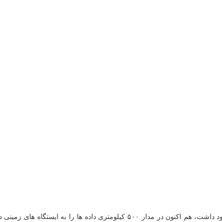
ماهواره خیام با همه حواشی که در ابتدای پرتاب در حوزه مالکیت آن وجود داشت، هم 