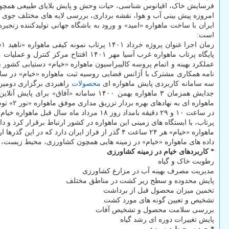
فرسایش خاک، اقیانوس شناسی، حیات وحش و پایش بلایای طبیعی همچو
امروزه پیش بینی آب و هوا، نقشه برداری، بررسی لایه های مختلف جوی و 
ایران با ساخت ماهواره «امید» و ورود به باشگاه جهانی تولیدکننده زنج
است:
سه سامانه کاربردی پایش ماهواره ای
محصولات
ماهواره ای به نهادهای بهره بردار تزریق مداری موفق ماهواره «نور ۲» توسط ماهواره بر قاصد
پرتاب، با ایستگاه های زمینی این ماهواره در کشور ارتباط برقرار کرد و 
ماهواره «خیام» هر ۲۴ ساعت ۴ گذر از فراز ایران دارد که در این گذرها ارسال فرمان به ماهواره و دریافت داده تله متری ماهواره صورت خواهد گرفت.
داده های ماهواره «خیام» در زمینه هایی همچون کشاورزی، محیط زیست، بل
* کاربردهای خیام در زمینه کشاورزی
رطوبت خاک و گیاه
مدیریت مصرف بهینه آب در مزارع کشاورزی
پایش محدوده و سطح زیر کشت در مناطق مختلف
تخمین میزان محصول قبل از برداشت
تشخیص و تعیین گونه های مورد کشت
بررسی سلامت محصول و تشخیص آفات
پایش تغییرات دوره ای رشد گیاه