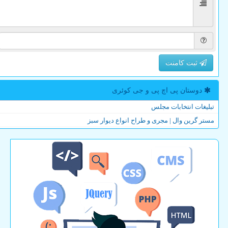
ثبت کامنت
دوستان پی اچ پی و جی كوئری
تبلیغات انتخابات مجلس
مستر گرین وال | مجری و طراح انواع دیوار سبز