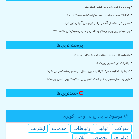
پس لرزه های ۸۸ روز قطعی اینترنت
اقدامات مخرب سایبری به بانکهای کشور صحت دارد؟
حضور در استقلال آسانی را از تیم ملی آلبانی دور کرد
چرا مردم بین پیام رسانهای داخلی و خارجی سرگردان مانده اند؟
پربحث ترین ها
ماهواره های جدید استارلینک به مدار رسیدند
اینترنت در تسخیر روبات ها
دقیقا به اندازه مصرف ترافیک بین الملل از حجم بسته کسر می شود
ماجرای اعمال ضریب ۲ و هفت دهم برای اینترنت بین الملل چیست؟
جدیدترین ها
موضوعات پی اچ پی و جی كوئری
شركت
تولید
ارتباطات
خدمات
اینترنت
فناوری
تخصص
آنلاین