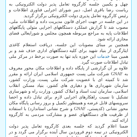
چهل و یکمین جلسه کارگروه تعامل پذیر دولت الکترونیکی به
ریاست رضا باقری اصل، دبیر شورای اجرایی فناوری اطلاعات و
رئیس کارگروه تعامل پذیری دولت الکترونیکی برگزار گردید.
در این جلسه در جهت اجرای قانون مدیریت داده و اطلاعات ملی،
مصوب شد تا گزارش عملکرد دستگاههای اجرایی متولی پایگاههای
اطلاعات پایه به مراجع مربوطه همچون مجلس و شورایعالی فضای
مجازی ارائه شود.
همچنین بر مبنای مصوبات این جلسه، دریافت استعلام کاغذی
ایثارگری از بنیاد شهید برای کلیه دستگاههای اداری حذف شد و بر
همین مبنا
خدمات
این حوزه باید تنها به صورت برخط در مرکز ملی
تبادل اطلاعات صورت گیرد.
علاوه بر آن گزارشی از پایگاه داده و اطلاعات مکان محور معروف
به GNAF شرکت ملی پست جمهوری اسلامی ایران ارائه و مقرر
شد تا کمیته ای با عضویت شرکت ملی پست، وزارت کشور،
سازمان شهرداری ها و دهیاری های کشور، بنیاد مسکن انقلاب
اسلامی، سازمان ثبت اسناد و املاک کشور، وزارت راه و شهرسازی
تشکیل تا نسبت راهکارهای اجرایی لازم برای تبادل داده و احصا
سرویسهای قابل عرضه و همینطور تکمیل و بروز رسانی پایگاه مکان
محور نشانی (کدپستی، GNAF و شرح نشانی استاندارد) با استفاده
از ظرفیت های دستگاههای عضو و مشارکت مردمی به کارگروه
ارائه کنند.
ضمنا اعلام گردید که جلسه بعدی کارگروه تعامل پذیر دولت
الکترونیکی در نیمه دوم فروردین سال آینده برگزار می گردد و در