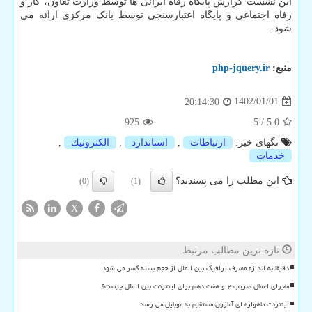
این نشست گزارش پایگاه رفاه ایرانی ها توسط وزارت تعاون، کار و
رفاه اجتماعی و پایگاه اعتبارسنجی توسط بانک مرکزی ارائه می
شود.
منبع:
php-jquery.ir
1402/01/01
20:14:30
925
5
/
5.0
تگهای خبر:
ارتباطات
,
استاندارد
,
الكترونیك
,
خدمات
این مطلب را می پسندید؟
(0)
(1)
X
تازه ترین مطالب مرتبط
دقیقا به اندازه مصرف ترافیک بین الملل از حجم بسته کسر می شود
ماجرای اعمال ضریب ۲ و هفت دهم برای اینترنت بین الملل چیست؟
اینترنت ماهواره ای آمازون مستقیم به موبایل می رسد