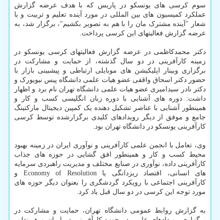
سوم کرسی های یونسکو در پاریس که با هدف عرضه گزارش
عملکرد کمیسیون های بین المللی در مورد آینده تعلیم و تربیت و با
شعار "آینده مشترک مان را با هم به تصویر بکشیم"، برگزار شد، به
عرضه گزارش فعالیتهای این کرسی پرداخت.
دکتر محمدکاظمی در عرضه گزارش فعالیتهای کرسی یونسکو در
زمینه کارآفرینی در دو سال گذشته، از حمایت و مشارکت در
برگزاری وبینار اپلیکیشن های موبایلی ارتباطی و پیشبینی بازار با
حضور دکتر اسحاق واقفی عضو هیات علمی دانشگاه پیس نیویورک و
دکتر نادر سیدامیری عضو هیات علمی دانشگاه تهران نام برد و اظهار
داشت: دوره های آشنایی با دوره زبان انگلیسی کسب و کار و
همینطور آشنایی با عناصر تشکیل دهنده یک کمپین دیجیتال مارکتینگ
جامع و موفق از دیگر رویدادهای کلیدی برگزارشده توسط کرسی
کارآفرینی یونسکو در دانشگاه تهران بود.
وی، تعامل با انجمن علمی کارآفرینی و نوآوری ایران در زمینه بهبود
محیط کسب و کار و همینطور افق گشایی در حوزه های جذاب
کارآفرینی داده، نوآوری در صنایع مختلف و مدیریت راهبردی سرمایه
های انسانی، اقتصاد ریزدانگی یا Economy of Resolution و
کارآفرینی اجتماعی با رویکرد گردشگری را بعنوان دیگر حوزه های
مورد توجه این کرسی در دو سال قبل یاد کرد.
به گزارش روابط عمومی دانشگاه تهران، حمایت و مشارکت در
برگزاری رویدادهای علمی در حوزه کارآفرینی در ایران و همینطور