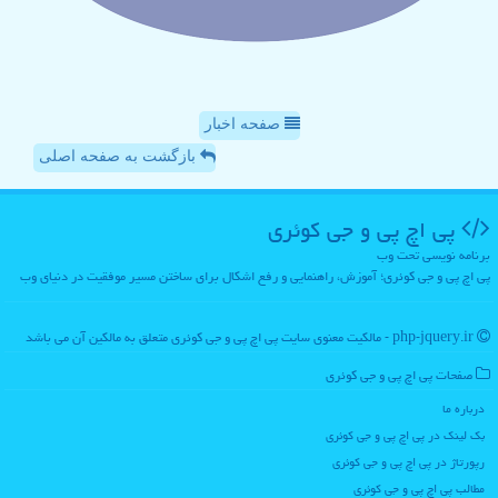
صفحه اخبار
بازگشت به صفحه اصلی
پی اچ پی و جی كوئری
برنامه نویسی تحت وب
پی اچ پی و جی کوئری؛ آموزش، راهنمایی و رفع اشکال برای ساختن مسیر موفقیت در دنیای وب
php-jquery.ir - مالکیت معنوی سایت پی اچ پی و جی كوئری متعلق به مالکین آن می باشد
صفحات پی اچ پی و جی كوئری
درباره ما
بک لینک در پی اچ پی و جی كوئری
رپورتاژ در پی اچ پی و جی كوئری
مطالب پی اچ پی و جی كوئری