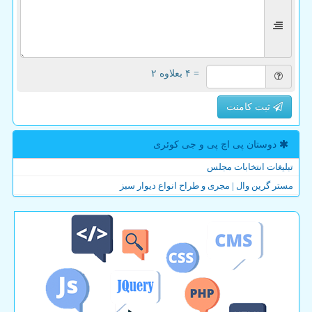
= ۴ بعلاوه ۲
ثبت کامنت
دوستان پی اچ پی و جی كوئری
تبلیغات انتخابات مجلس
مستر گرین وال | مجری و طراح انواع دیوار سبز