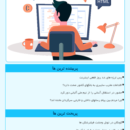
پربیننده ترین ها
پس لرزه های ۸۸ روز قطعی اینترنت
اقدامات مخرب سایبری به بانکهای کشور صحت دارد؟
حضور در استقلال آسانی را از تیم ملی آلبانی دور کرد
چرا مردم بین پیام رسانهای داخلی و خارجی سرگردان مانده اند؟
پربحث ترین ها
کودکان در تونل وحشت فیلترشکن ها
خردسالان در تونل وحشت فیلترشکن ها