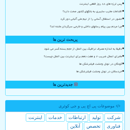
پس لرزه های ۸۸ روز قطعی اینترنت
اقدامات مخرب سایبری به بانکهای کشور صحت دارد؟
حضور در استقلال آسانی را از تیم ملی آلبانی دور کرد
چرا مردم بین پیام رسانهای داخلی و خارجی سرگردان مانده اند؟
پربحث ترین ها
دقیقا به اندازه مصرف ترافیک بین الملل از حجم بسته کسر می شود
ماجرای اعمال ضریب ۲ و هفت دهم برای اینترنت بین الملل چیست؟
کودکان در تونل وحشت فیلترشکن ها
خردسالان در تونل وحشت فیلترشکن ها
جدیدترین ها
موضوعات پی اچ پی و جی كوئری
شركت
تولید
ارتباطات
خدمات
اینترنت
فناوری
تخصص
آنلاین