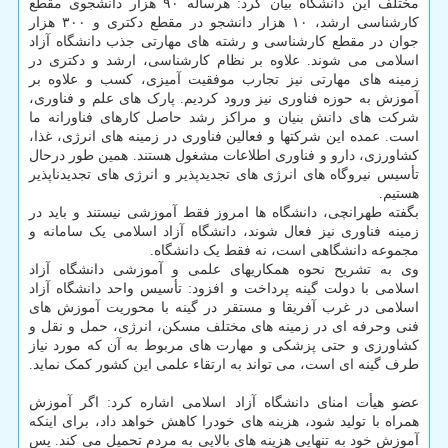
مختلف این دانشگاه بیان کرد: هرساله ۹۰ هزار دانشجوی مقطع
کارشناسی ارشد، ۱۰ هزار دانشجو در مقطع دکتری و ۳۰۰ هزار
جوان در مقطع کارشناسی و رشته های مهارتی جذب دانشگاه آزاد
اسلامی می شوند. علاوه بر نظام کارشناسی، ارشد و دکتری در
زمینه های مهارتی نیز تجارب موفقیت آمیزی، کسب و علاوه بر
آموزش به حوزه فناوری نیز ورود کردیم. پارک های علم و فناوری،
شرکت های دانش بنیان و مراکز رشد حاصل کارهای فناورانه ما
است. عمده این شرکتها و فعالین فناوری در زمینه های انرژی، غذا،
کشاورزی، دارو و فناوری اطلاعات مشغول هستند. همین طور درحال
تأسیس نیروگاه های انرژی های تجدیدپذیر و انرژی های تجدیدناپذیر
هستیم.
بگفته طهرانچی، دانشگاه ها امروز فقط آموزشی نیستند و باید در
زمینه فناوری نیز فعال شوند، دانشگاه آزاد اسلامی یک سامانه و
مجموعه دانشگاهی است، نه فقط یک دانشگاه.
وی به تشریح نحوه همکاریهای علمی و آموزشی دانشگاه آزاد
اسلامی با دولت گینه پرداخت و افزود: تأسیس واحد دانشگاه آزاد
اسلامی در غرب آفریقا و مستقر در گینه با محوریت آموزش های
فنی وحرفه ای در زمینه های مختلف مسکن، انرژی، حمل و نقل و
کشاورزی و حتی پزشکی و مهارت های مربوط به آن که مورد نیاز
طرف گینه ای است، می تواند به ارتقاء علمی این کشور کمک نماید.
عضو هیأت امنای دانشگاه آزاد اسلامی اشاره کرد: اگر آموزش
همراه با تولید شود، هزینه های خودرا کاهش خواهد داد، برای اینکه
آموزش خود به تنهایی هزینه های بالایی به مردم تحمیل می کند. پس