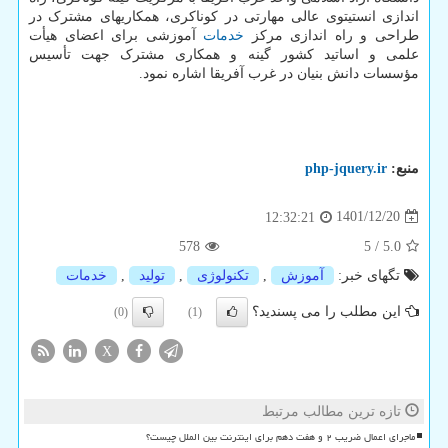
اندازی انستیتوی عالی مهارتی در کوناکری، همکاریهای مشترک در
طراحی و راه اندازی مرکز
خدمات
آموزشی برای اعضای هیأت
علمی و اساتید کشور گینه و همکاری مشترک جهت تأسیس
مؤسسات دانش بنیان در غرب آفریقا اشاره نمود.
منبع:
php-jquery.ir
1401/12/20
12:32:21
578
5
/
5.0
تگهای خبر:
آموزش
,
تكنولوژی
,
تولید
,
خدمات
این مطلب را می پسندید؟
(0)
(1)
X
تازه ترین مطالب مرتبط
ماجرای اعمال ضریب ۲ و هفت دهم برای اینترنت بین الملل چیست؟