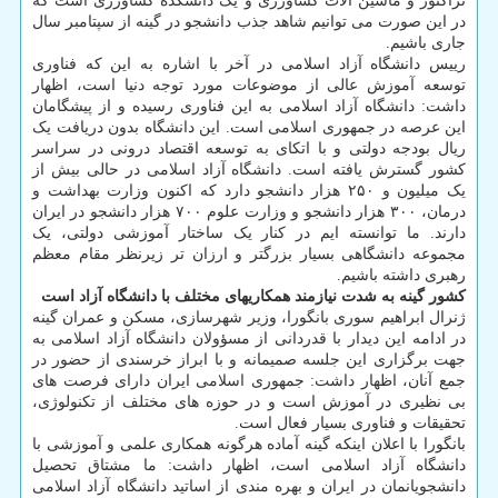
تراکتور و ماشین آلات کشاورزی و یک دانشکده کشاورزی است که
در این صورت می توانیم شاهد جذب دانشجو در گینه از سپتامبر سال
جاری باشیم.
رییس دانشگاه آزاد اسلامی در آخر با اشاره به این که فناوری
توسعه آموزش عالی از موضوعات مورد توجه دنیا است، اظهار
داشت: دانشگاه آزاد اسلامی به این فناوری رسیده و از پیشگامان
این عرصه در جمهوری اسلامی است. این دانشگاه بدون دریافت یک
ریال بودجه دولتی و با اتکای به توسعه اقتصاد درونی در سراسر
کشور گسترش یافته است. دانشگاه آزاد اسلامی در حالی بیش از
یک میلیون و ۲۵۰ هزار دانشجو دارد که اکنون وزارت بهداشت و
درمان، ۳۰۰ هزار دانشجو و وزارت علوم ۷۰۰ هزار دانشجو در ایران
دارند. ما توانسته ایم در کنار یک ساختار آموزشی دولتی، یک
مجموعه دانشگاهی بسیار بزرگتر و ارزان تر زیرنظر مقام معظم
رهبری داشته باشیم.
کشور گینه به شدت نیازمند همکاریهای مختلف با دانشگاه آزاد است
ژنرال ابراهیم سوری بانگورا، وزیر شهرسازی، مسکن و عمران گینه
در ادامه این دیدار با قدردانی از مسؤولان دانشگاه آزاد اسلامی به
جهت برگزاری این جلسه صمیمانه و با ابراز خرسندی از حضور در
جمع آنان، اظهار داشت: جمهوری اسلامی ایران دارای فرصت های
بی نظیری در آموزش است و در حوزه های مختلف از تکنولوژی،
تحقیقات و فناوری بسیار فعال است.
بانگورا با اعلان اینکه گینه آماده هرگونه همکاری علمی و آموزشی با
دانشگاه آزاد اسلامی است، اظهار داشت: ما مشتاق تحصیل
دانشجویانمان در ایران و بهره مندی از اساتید دانشگاه آزاد اسلامی