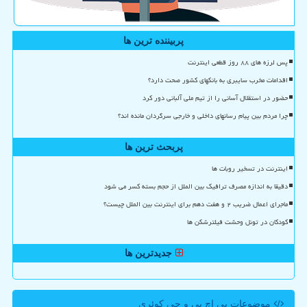
پربیننده ترین ها
پس لرزه های ۸۸ روز قطعی اینترنت
اقدامات مخرب سایبری به بانکهای کشور صحت دارد؟
حضور در استقلال آسانی را از تیم ملی آلبانی دور کرد
چرا مردم بین پیام رسانهای داخلی و خارجی سرگردان مانده اند؟
پربحث ترین ها
اینترنت در تسخیر روبات ها
دقیقا به اندازه مصرف ترافیک بین الملل از حجم بسته کسر می شود
ماجرای اعمال ضریب ۲ و هفت دهم برای اینترنت بین الملل چیست؟
کودکان در تونل وحشت فیلترشکن ها
جدیدترین ها
موضوعات پی اچ پی و جی كوئری