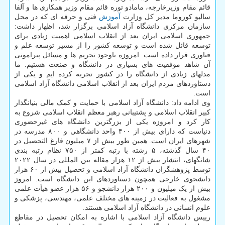
قائم مقام وزیرخارجه، مامادو توره قائم مقام وزیر همکاری ها و آلفا
سالیو کوروما مدیر کل وزارت
آموزش
فنی و حرفه ای که در محل
سازمان مرکزی دانشگاه آزاد اسلامی برگزار شد، اظهار داشت:
جمهوری اسلامی ایران بعد از انقلاب اسلامی اهمیت زیادی برای
توسعه قائل شده است و توسعه کشور را از مسیر توسعه علم و
فناوری قرار داده است. امروزه باوجود تحریم ها و مسائل پیرامونی
آن شاهد موفقیت های بسیاری در دانشگاه و صنعت هستیم. ما
مدلهای زیادی از دانشگاه را در کشور تجربه کرده ایم و یکی از
دستاوردهای مردم ایران بعد از انقلاب اسلامی دانشگاه آزاد اسلامی
است.
وی ادامه داد: دانشگاه آزاد اسلامی با حمایت و کمک مالی بنیانگذار
کبیر انقلاب اسلامی و پشتیبانی رهبر معظم انقلاب اسلامی شروع به
کار کرد و امروزه یکی از بزرگترین دانشگاه های غیرحضوری
دنیاست که دارای بیش از ۴۰۰ واحد دانشگاهی و ۸۰۰ مدرسه در
شهرهای ایران است. همین طور بیش از ۷ میلیون فارغ التحصیل در
۴۰ سال گذشته، ۵ رشته با رتبه کمتر از ۷۵۰ نظام رتبه بندی
شانگهای، انتشار بیش از ۱۲ هزار مقاله بین المللی در سال ۲۰۲۲
توسط پژوهشگران دانشگاه آزاد اسلامی و تحصیل بیش از ۶۰ هزار
دانشجوی خارجی همچون دستاوردهای این دانشگاه است. امروز
بیش از یک میلیون و ۲۰۰ هزار دانشجو و ۵۶ هزار عضو هیأت علمی
مشغول به فعالیت در زمینه های مختلف علمی، مهندسی، پزشکی و
علوم انسانی در دانشگاه آزاد اسلامی هستند.
رییس دانشگاه آزاد اسلامی با اشاره به امکان تحصیل در مقاطع