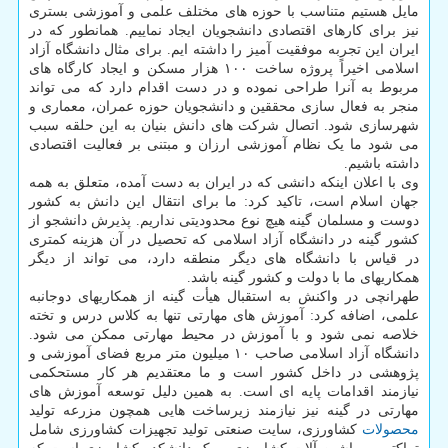
مایل هستیم متناسب با حوزه های مختلف علمی و آموزشی بستری
نیز برای کارهای اقتصادی دانشجویان ایجاد نماییم. همانطور که در
ایران این تجربه موفقیت آمیز را داشته ایم. برای مثال دانشگاه آزاد
اسلامی اخیراً پروژه ساخت ۱۰۰ هزار مسکن و ایجاد کارگاه های
مربوط به آنرا طراحی نموده و در دست اقدام دارد که می تواند
منجر به فعال سازی محققین و دانشجویان حوزه عمران، معماری و
شهرسازی شود. اتصال شرکت های دانش بنیان به این حلقه سبب
می شود ما یک نظام آموزشی ارزان و مبتنی بر فعالیت اقتصادی
داشته باشیم.
وی با اعلان اینکه دانشی که در ایران به دست آمده، متعلق به همه
جهان اسلام است، تاکید کرد: ما برای انتقال این دانش به کشور
دوست و مسلمان گینه هیچ نوع محدودیتی نداریم. پذیرش دانشجو از
کشور گینه در دانشگاه آزاد اسلامی که تحصیل در آن هزینه کمتری
در قیاس با دانشگاه های دیگر منطقه دارد، می تواند از دیگر
همکاریهای ما با دولت و کشور گینه باشد.
طهرانچی در واکنش به استقبال هیأت گینه از همکاریهای دوجانبه
علمی، اضافه کرد: آموزش های مهارتی تنها به کلاس درس و تخته
خلاصه نمی شود و با آموزش در محیط مهارتی ممکن می شود.
دانشگاه آزاد اسلامی صاحب ۱۰ میلیون متر مربع فضای آموزشی و
پژوهشی در داخل کشور است و ما معتقدیم هر کار مستحکمی
نیازمند اقدامات پایه ای است. به همین دلیل توسعه آموزش های
مهارتی در گینه نیز نیازمند زیرساخت هایی همچون مزرعه تولید
محصولات
کشاورزی، سایت صنعتی تولید تجهیزات کشاورزی شامل