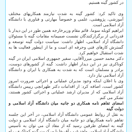
در کشور گینه هستیم.
وی تاکید کرد: کشور گینه به شدت نیازمند همکاریهای مختلف
آموزشی، پژوهشی، علمی و خصوصاً مهارتی و فناوری با دانشگاه
آزاد اسلامی است.
ابراهیم کوبله سوما، قائم مقام وزیرخارجه همین طور در این دیدار با
قدردانی از برگزارکنندگان نشست صمیمانه مقامات گینه با مسئولان
دانشگاه آزاد اسلامی، اظهار داشت: سیاست دولت گینه توسعه و
گسترش کارهای فنی وحرفه ای است و ما از اینطور فعالیت ها به
شدت استقبال خواهیم کرد.
دکتر محمد حسین میرزاآقایی، سفیر جمهوری اسلامی ایران در گینه
کوناکری نیز در این دیدار اظهار داشت: گینه از کشورهای دوست،
برادر و مسلمان است که به شدت به همکاری با ایران و دانشگاه
آزاد اسلامی نیاز دارد.
وی با اعلان اینکه وجود مدیران عملیاتی و اجرائی ضرورت امروز
کشور است، اضافه کرد: از اقدامات دکتر طهرانچی رییس دانشگاه
آزاد اسلامی که از مدیران ارشد عملیاتی و اجرائی کشور هستند،
تشکر می کنم.
امضای تفاهم نامه همکاری دو جانبه میان دانشگاه آزاد اسلامی و
دولت گینه
به نقل از روابط عمومی دانشگاه آزاد اسلامی، در آخر این جلسه
تفاهم نامه همکاریهای دو جانبه میان دانشگاه آزاد اسلامی و دولت
گینه به امضای طرفین رسید که از مفاد آن می توان به تأسیس
دانشگاه آزاد اسلامی واحد غرب آفریقا با مرکزیت گینه کوناکری، راه