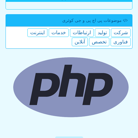
موضوعات پی اچ پی و جی كوئری
شركت
تولید
ارتباطات
خدمات
اینترنت
فناوری
تخصص
آنلاین