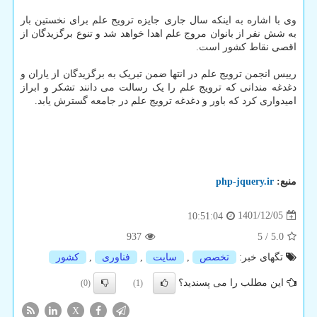
وی با اشاره به اینکه سال جاری جایزه ترویج علم برای نخستین بار
به شش نفر از بانوان مروج علم اهدا خواهد شد و تنوع برگزیدگان از
اقصی نقاط کشور است.
رییس انجمن ترویج علم در انتها ضمن تبریک به برگزیدگان از یاران و
دغدغه مندانی که ترویج علم را یک رسالت می دانند تشکر و ابراز
امیدواری کرد که باور و دغدغه ترویج علم در جامعه گسترش یابد.
منبع:
php-jquery.ir
1401/12/05
10:51:04
937
5
/
5.0
تگهای خبر:
تخصص
,
سایت
,
فناوری
,
كشور
این مطلب را می پسندید؟
(0)
(1)
X