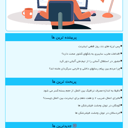
پربیننده ترین ها
پس لرزه های ۸۸ روز قطعی اینترنت
اقدامات مخرب سایبری به بانکهای کشور صحت دارد؟
حضور در استقلال آسانی را از تیم ملی آلبانی دور کرد
چرا مردم بین پیام رسانهای داخلی و خارجی سرگردان مانده اند؟
پربحث ترین ها
دقیقا به اندازه مصرف ترافیک بین الملل از حجم بسته کسر می شود
ماجرای اعمال ضریب ۲ و هفت دهم برای اینترنت بین الملل چیست؟
کودکان در تونل وحشت فیلترشکن ها
خردسالان در تونل وحشت فیلترشکن ها
جدیدترین ها