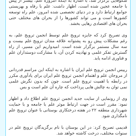
شکوفایی برگزار شد، با اشاره به اینکه امروزه علم، بیشتر از پیش
با جامعه عجین شده است، اظهار داشت: علم با رفاه و بهزیستی
جوامع ارتباط دارد و در دنیای تخصصی شده امروز، علم راه توسعه
کشورها است و می تواند کشورها را از بحران های مختلف حتی
بحران های اقتصادی رهایی بخشد.
وی تصریح کرد که جایزه ترویج علم توسط انجمن ترویج علم، به
رغم مشکلات پیش رو به پشتوانه علاقه مندان ترویج علم بیست و
سه سال مستمر برگزار شده است. امیدواریم این مسیر، از راه
گسترش تفکر علمی و نهادینه کردن آن، با مشارکت دوستداران علم
و فناوری ادامه یابد.
رییس انجمن ترویج علم ایران با اشاره به اینکه این مراسم قدردانی
از مروجان علم و اهتمام انجمن ترویج علم ایران برای یادآوری مکرر
در رابطه با اهمیت ترویج علم است. چون که بدون نگرش علمی
نمی توان به چالش هایی پرداخت که چاره آن علم است و بس.
وی از رونمایی از سایت جدید انجمن ترویج علم اطلاع داد و اظهار
نمود: مقرر است در جهت ارتباط موثر علم با جامعه و با حمایت
شهرداری منطقه ۲۲ در هفته درختکاری بوستانی با عنوان ترویج علم
نامگذاری شود.
قدیمی تصریح کرد: در این بوستان با نام برگزیدگان ترویج علم در
سنوات مختلف، درخت کاشته خواهد شد.