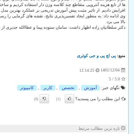
ها از تابع هزینه آنتروپی متقاطع چند کلاسه وزن دار استفاده کردیم و س
افزایش دادیم. از تاثیر مثبت پیش آموزش تدریجی بر عملکرد بهترین مدل هم استفاده 
وی ادامه داد: به منظور ایجاد تفسیرپذیری نتایج، نقشه های گرمایی 
بالا می برد.
دکتر سلطانیان زاده اظهار داشت: سامان ستوده پیما و عطاالله جدیری از د
منبع:
پی اچ پی و جی كوئری
1401/12/04
12:14:25
5
/
5.0
تگهای خبر:
آموزش
,
تخصص
,
كاربر
,
كامپیوتر
این مطلب را می پسندید؟
(0)
(1)
تازه ترین مطالب مرتبط