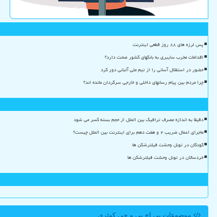
پس لرزه های ۸۸ روز قطعی اینترنت
اقدامات مخرب سایبری به بانکهای کشور صحت دارد؟
حضور در استقلال آسانی را از تیم ملی آلبانی دور کرد
چرا مردم بین پیام رسانهای داخلی و خارجی سرگردان مانده اند؟
دقیقا به اندازه مصرف ترافیک بین الملل از حجم بسته کسر می شود
ماجرای اعمال ضریب ۲ و هفت دهم برای اینترنت بین الملل چیست؟
کودکان در تونل وحشت فیلترشکن ها
خردسالان در تونل وحشت فیلترشکن ها
موضوعات پی اچ پی و جی كوئری