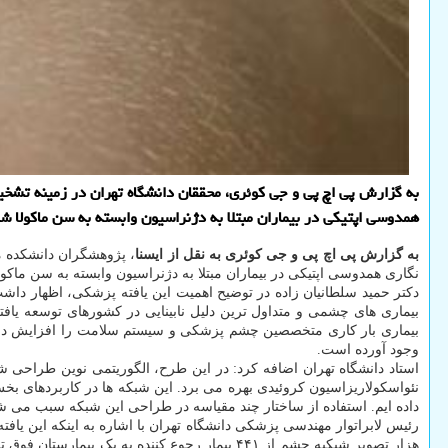
به گزارش پی اچ پی و جی کوئری، محققان دانشگاه تهران در زمینه تشخی
همدوسی اپتیکی در بیماران مبتلا به دژنراسیون وابسته به سن ماکولا ش
به گزارش پی اچ پی و جی کوئری به نقل از ایسنا
، پژوهشگران دانشکده م
نگاری همدوسی اپتیکی در بیماران مبتلا به دژنراسیون وابسته به سن ماکولا Age-related Macular Degeneration (AMD) روشی خودکار را توسعه داده ا
دکتر حمید سلطانیان زاده در توضیح اهمیت این یافته پزشکی، اظهار داش
بیماری بار کاری متخصصین چشم پزشکی و سیستم سلامت را افزایش د
وجود آورده است.
استاد دانشگاه تهران اضافه کرد: در این طرح، الگوریتمی نوین طراحی
نئواسکولاریزاسیون کروئیدی بهره می برد. این شبکه ها در کاربردهای بخش 
داده ایم. استفاده از ساختار چند مقیاسه در طراحی این شبکه سبب م
رئیس لابراتوار مهندسی پزشکی دانشگاه تهران با اشاره به اینکه این یا
هزار تصویر شبکیه چشم از ۴۴۱ بیمار رجوع ک