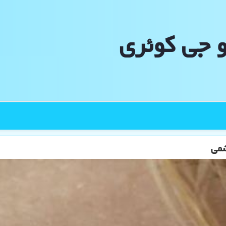
و جی كوئری
شمی