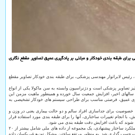
برای طبقه بندی خودکار و مبتنی بر یادگیری عمیق تصاویر مقطع نگاری
، رئیس لابراتوار مهندسی پزشکی، برای طبقه بندی خودکار تصاویر مقطع
یز تصاویر پزشکی است و دژنراسیون وابسته به سن ماکولا یکی از انواع
راد بالای ۶۰ سال است. استفاده گسترده از تصویربرداری در سالهای اخیر، افزایش جمعیت سال خورده و همینطور ماهیت مزمن این
ری عمیق، فرصتی مناسب برای طراحی سیستم های خودکار تشخیصی به
 خصوصیت برای جداسازی افراد سالم و دو حالت بیماری یعنی در وزن و
 با انجام تغییرات ساختاری، آنها را برای طبقه بندی مورد استفاده قرار
 شوند که باعث افزایش دقت طبقه بندی می شود.
و ارزیابی عملکرد ساختار پیشنهادی، یک مجموعه از داده های ملی شامل بیشتر از ۲۰
چشم پزشک برچسب گذاری شد. به منظور مرتفع ساختن مشکل توزیع غیریکسان داده