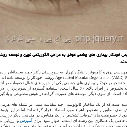
ص خودکار بیماری های چشمی موفق به طراحی الگوریتمی نوین و توسعه روشی 
دند.
هندسی برق و کامپیوتر دانشگاه تهران به سرپرستی دکتر حمید سلطانیان زاده
ند.
ت: تشخیص خودکار بیماری های چشمی یکی از حوزه های فعال تحقیقات در آنال
بیماری های چشمی و متداول ترین دلیل نابینایی در کشورهای توسعه یافته بخصوص در اف
اده است. از سوی دیگر، توسعه های صورت گرفته در هوش مصنوعی و یادگی
 شده است که از یک ساختار کانولوشنی چند مقیاسه مبتنی بر شبکه های هرمی
بندی تصاویر و تشخیص اشیاء مورد استفاده قرار گرفته اند؛ اما در این پژوهش،
ی شود تا خصوصیت های غیرقابل تشخیص در یک مقیاس، در مقیاسی دیگر بررسی
فته حاصل یک همکاری بین رشته ای است، اظهار نمود: برای
آموزش
ننده به یک بیمارستان فوق تخصصی چشم پزشکی در تهران جمع آوری شد و توسط متخصص 