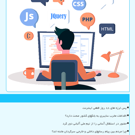
پس لرزه های ۸۸ روز قطعی اینترنت
اقدامات مخرب سایبری به بانکهای کشور صحت دارد؟
حضور در استقلال آسانی را از تیم ملی آلبانی دور کرد
چرا مردم بین پیام رسانهای داخلی و خارجی سرگردان مانده اند؟