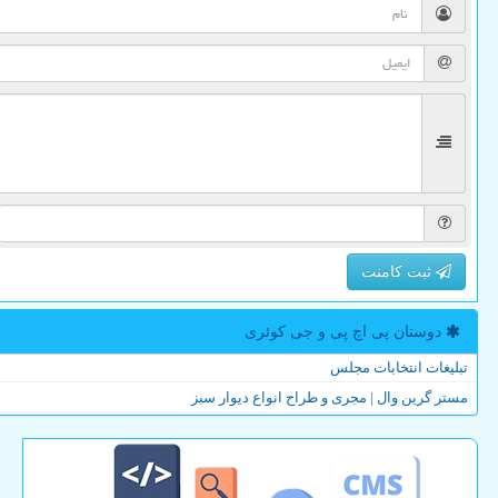
ثبت کامنت
دوستان پی اچ پی و جی كوئری
تبلیغات انتخابات مجلس
مستر گرین وال | مجری و طراح انواع دیوار سبز