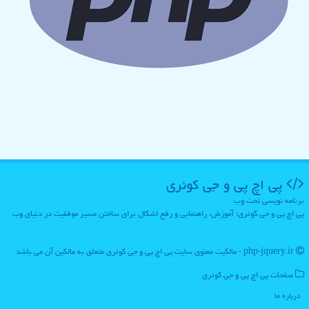
پی اچ پی و جی كوئری
برنامه نویسی تحت وب
پی اچ پی و جی کوئری؛ آموزش، راهنمایی و رفع اشکال برای ساختن مسیر موفقیت در دنیای وب
php-jquery.ir - مالکیت معنوی سایت پی اچ پی و جی كوئری متعلق به مالکین آن می باشد
صفحات پی اچ پی و جی كوئری
درباره ما