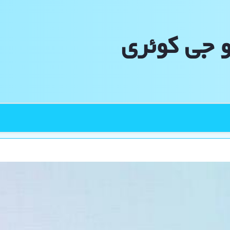
و جی كوئری