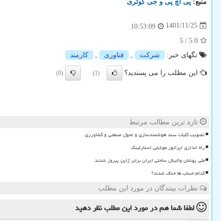
منبع:
پی اچ پی و جی كوئری
1401/11/25
10:53:09
5
/
5.0
تگهای خبر:
شركت
,
فناوری
,
كارمند
این مطلب را می پسندید؟
(0)
(1)
تازه ترین مطالب مرتبط
تصویب کلیات سند هوشمندسازی و تحول صنعتی و کشاورزی
راه اندازی اپراتور موبایلی استارلینک
ملی پوشان والیبال ساحلی ایران برابر ژاپن پیروز شدند
کدام حساب ها حذف شدند؟
نظرات بینندگان در مورد این مطلب
لطفا شما هم
در مورد این مطلب
نظر دهید