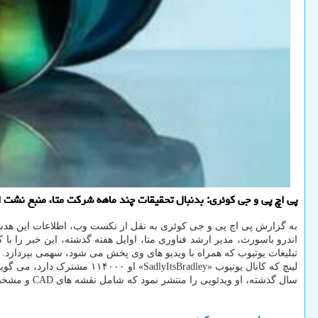
پی اچ پی و جی کوئری: بدنبال تحقیقات چند ماهه شرکت متا، منبع نش
به گزارش پی اچ پی و جی کوئری به نقل از نکست وب، اطلاعات این هدست 
اندرو باسورث، مدیر ارشد فناوری متا، اوایل هفته گذشته، این خبر را با
تبلیغات یوتیوب که همراه با ویدیو های وی پخش می شود، سهمی بپردازد.
لینچ که کانال یوتیوب «SadlyItsBradley» او ۱۱۴۰۰۰ مشترک دارد، می گوید ویدیو های او برای «نشان دادن آنچه به نظر وی بهترین های عرصه واقعیت مجازی، واقعیت ترکیبی و واقعیت افزوده است» طراحی شده اند.
سال گذشته، او ویدئویی را منتشر نمود که شامل نقشه های CAD و مشخصات دقیق هدست Meta Quest Pro ماه ها پیش از اعلام رسمی ساخت آن بود.