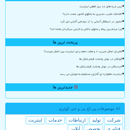
پس لرزه های ۸۸ روز قطعی اینترنت
اقدامات مخرب سایبری به بانکهای کشور صحت دارد؟
حضور در استقلال آسانی را از تیم ملی آلبانی دور کرد
چرا مردم بین پیام رسانهای داخلی و خارجی سرگردان مانده اند؟
پربحث ترین ها
ماجرای اعمال ضریب ۲ و هفت دهم برای اینترنت بین الملل چیست؟
کودکان در تونل وحشت فیلترشکن ها
خردسالان در تونل وحشت فیلترشکن ها
اینترنت ماهواره ای آمازون مستقیم به موبایل می رسد
جدیدترین ها
موضوعات پی اچ پی و جی كوئری
شركت
تولید
ارتباطات
خدمات
اینترنت
فناوری
تخصص
آنلاین