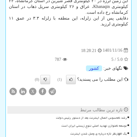
این زمین لرزه در ۲۰ کیلومتری قصر شیرین در استان کرمانشاه، ۲۳
کیلومتری Khanaqin، عراق و ۲۶ کیلومتری سرپل ذهاب در استان
کرمانشاه رخ داده است.
دقایقی پس از این زلزله، این منطقه با زلزله ۳.۳ در عمق ۱۱
کیلومتری لرزید.
1401/11/16
18:28:21
787
5
/
5.0
تگهای خبر:
كشور
این مطلب را می پسندید؟
(0)
(1)
X
تازه ترین مطالب مرتبط
رشد نامحسوس اتصال اینترنت بعد از دستور رئیس دولت
توسعه نامتوازن تهدید اصلی تنوع زیستی ایران است
یک اظهارنظر تازه درباره ی وصل شدن اینترنت