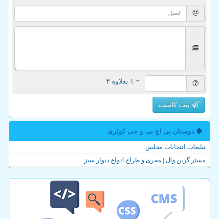
= ۱ بعلاوه ۳
ثبت کامنت
دوستان پی اچ پی و جی كوئری
تبلیغات انتخابات مجلس
مستر گرین وال | مجری و طراح انواع دیوار سبز