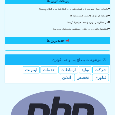
پربحث ترین ها
ماجرای اعمال ضریب ۲ و هفت دهم برای اینترنت بین الملل چیست؟
کودکان در تونل وحشت فیلترشکن ها
خردسالان در تونل وحشت فیلترشکن ها
اینترنت ماهواره ای آمازون مستقیم به موبایل می رسد
جدیدترین ها
موضوعات پی اچ پی و جی كوئری
شركت
تولید
ارتباطات
خدمات
اینترنت
فناوری
تخصص
آنلاین