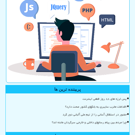
پربیننده ترین ها
پس لرزه های ۸۸ روز قطعی اینترنت
اقدامات مخرب سایبری به بانکهای کشور صحت دارد؟
حضور در استقلال آسانی را از تیم ملی آلبانی دور کرد
چرا مردم بین پیام رسانهای داخلی و خارجی سرگردان مانده اند؟