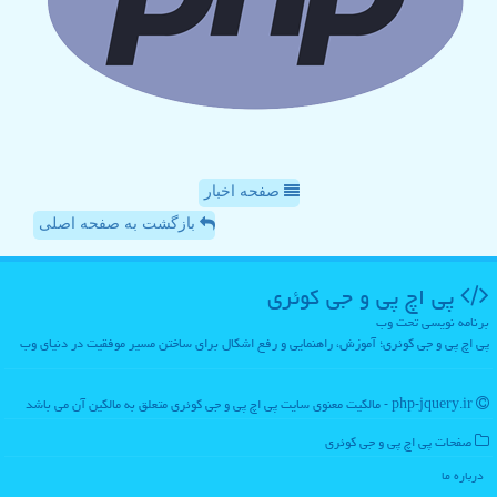
صفحه اخبار
بازگشت به صفحه اصلی
پی اچ پی و جی كوئری
برنامه نویسی تحت وب
پی اچ پی و جی کوئری؛ آموزش، راهنمایی و رفع اشکال برای ساختن مسیر موفقیت در دنیای وب
php-jquery.ir - مالکیت معنوی سایت پی اچ پی و جی كوئری متعلق به مالکین آن می باشد
صفحات پی اچ پی و جی كوئری
درباره ما