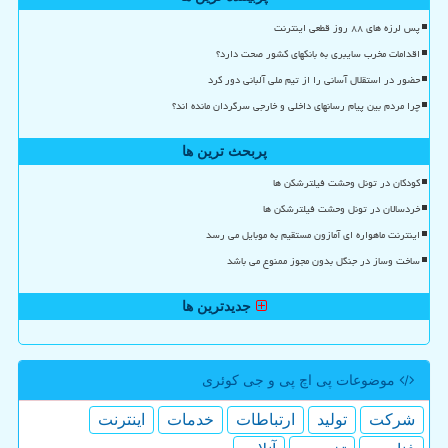
پس لرزه های ۸۸ روز قطعی اینترنت
اقدامات مخرب سایبری به بانکهای کشور صحت دارد؟
حضور در استقلال آسانی را از تیم ملی آلبانی دور کرد
چرا مردم بین پیام رسانهای داخلی و خارجی سرگردان مانده اند؟
پربحث ترین ها
کودکان در تونل وحشت فیلترشکن ها
خردسالان در تونل وحشت فیلترشکن ها
اینترنت ماهواره ای آمازون مستقیم به موبایل می رسد
ساخت وساز در جنگل بدون مجوز ممنوع می باشد
جدیدترین ها
موضوعات پی اچ پی و جی كوئری
شركت
تولید
ارتباطات
خدمات
اینترنت