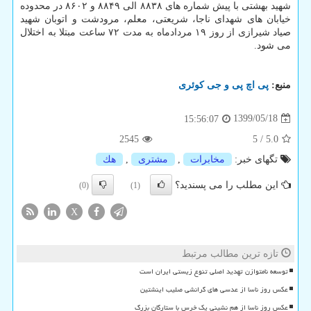
شهید بهشتی با پیش شماره های ۸۸۳۸ الی ۸۸۴۹ و ۸۶۰۲ در محدوده
خیابان های شهدای ناجا، شریعتی، معلم، مرودشت و اتوبان شهید
صیاد شیرازی از روز ۱۹ مردادماه به مدت ۷۲ ساعت مبتلا به اختلال
می شود.
منبع:
پی اچ پی و جی كوئری
1399/05/18
15:56:07
2545
5
/
5.0
تگهای خبر:
مخابرات
,
مشتری
,
هك
این مطلب را می پسندید؟
(0)
(1)
X
تازه ترین مطالب مرتبط
توسعه نامتوازن تهدید اصلی تنوع زیستی ایران است
عکس روز ناسا از عدسی های گرانشی صلیب اینشتین
عکس روز ناسا از هم نشینی یک خرس با ستارگان بزرگ