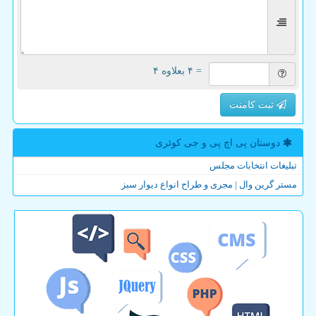
= ۴ بعلاوه ۴
ثبت کامنت
دوستان پی اچ پی و جی كوئری
تبلیغات انتخابات مجلس
مستر گرین وال | مجری و طراح انواع دیوار سبز