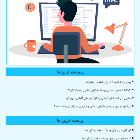
پربیننده ترین ها
پس لرزه های ۸۸ روز قطعی اینترنت
اقدامات مخرب سایبری به بانکهای کشور صحت دارد؟
حضور در استقلال آسانی را از تیم ملی آلبانی دور کرد
چرا مردم بین پیام رسانهای داخلی و خارجی سرگردان مانده اند؟
پربحث ترین ها
کودکان در تونل وحشت فیلترشکن ها
خردسالان در تونل وحشت فیلترشکن ها