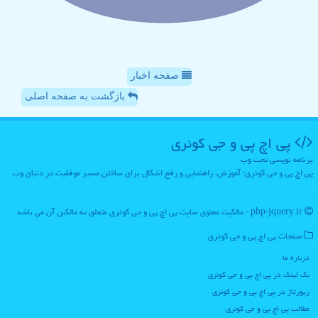
صفحه اخبار
بازگشت به صفحه اصلی
پی اچ پی و جی كوئری
برنامه نویسی تحت وب
پی اچ پی و جی کوئری؛ آموزش، راهنمایی و رفع اشکال برای ساختن مسیر موفقیت در دنیای وب
php-jquery.ir - مالکیت معنوی سایت پی اچ پی و جی كوئری متعلق به مالکین آن می باشد
صفحات پی اچ پی و جی كوئری
درباره ما
بک لینک در پی اچ پی و جی كوئری
رپورتاژ در پی اچ پی و جی كوئری
مطالب پی اچ پی و جی كوئری