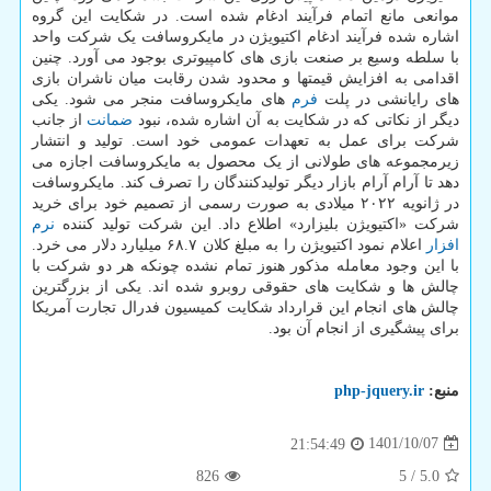
موانعی مانع اتمام فرآیند ادغام شده است. در شکایت این گروه
اشاره شده فرآیند ادغام اکتیویژن در مایکروسافت یک شرکت واحد
با سلطه وسیع بر صنعت بازی های کامپیوتری بوجود می آورد. چنین
اقدامی به افزایش قیمتها و محدود شدن رقابت میان ناشران بازی
های رایانشی در پلت
فرم
های مایکروسافت منجر می شود. یکی
دیگر از نکاتی که در شکایت به آن اشاره شده، نبود
ضمانت
از جانب
شرکت برای عمل به تعهدات عمومی خود است. تولید و انتشار
زیرمجموعه های طولانی از یک محصول به مایکروسافت اجازه می
دهد تا آرام آرام بازار دیگر تولیدکنندگان را تصرف کند. مایکروسافت
در ژانویه ۲۰۲۲ میلادی به صورت رسمی از تصمیم خود برای خرید
شرکت «اکتیویژن بلیزارد» اطلاع داد. این شرکت تولید کننده
نرم
افزار
اعلام نمود اکتیویژن را به مبلغ کلان ۶۸.۷ میلیارد دلار می خرد.
با این وجود معامله مذکور هنوز تمام نشده چونکه هر دو شرکت با
چالش ها و شکایت های حقوقی روبرو شده اند. یکی از بزرگترین
چالش های انجام این قرارداد شکایت کمیسیون فدرال تجارت آمریکا
برای پیشگیری از انجام آن بود.
منبع:
php-jquery.ir
1401/10/07
21:54:49
826
5
/
5.0