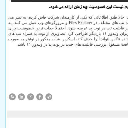
مشغول توسعه خصوصیت های جدید برای ویندوز ۱۱ و همینطور اپ های مختلف است. حالا طبق اطلاعاتی که یکی از کارمندان شرکت فاش کرده، به نظر می
آید یکی از اپ هایی که در این فرآیند تغییر می کند «نوت پد» است که احتمالا از تب های مختلفی پشتیبانی خواهد نمود. تب های مختلف در نوت پد مانند تب های مختلف در Files Explorer و مرورگرهای وب عمل می کنند. به
. اگر قابلیت تب در نوت پد عرضه شود، احتمالا جذاب ترین خصوصیت برای
ویندوز ۱۱ خواهد بود. آخرین باری که اخباری در رابطه با تغییرات در رابطه با این اپ انتشار یافت، زمانی بود که مایکروسافت اپ نوت پد را برای کاربران ویندوز ۱۱ باردیگر طراحی کرد. تصاویری از نوت پد همراه تب های
کننده عکس بتواند آنرا حذف کند، اسکرین شات مذکور در توئیتر به صورت
شغول بررسی قابلیت های جدید در نوت پد در ویندوز ۱۱ باشد.
X