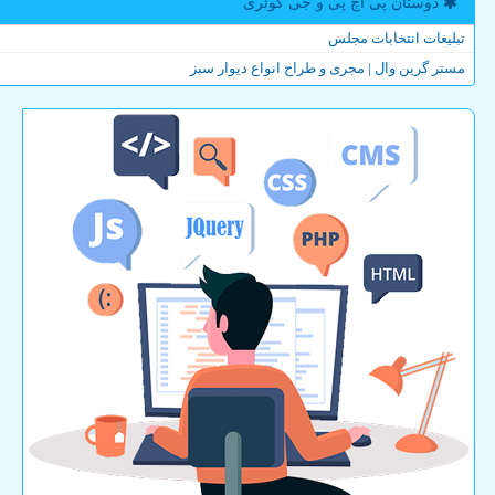
دوستان پی اچ پی و جی كوئری
تبلیغات انتخابات مجلس
مستر گرین وال | مجری و طراح انواع دیوار سبز