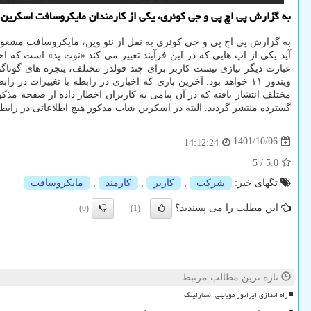
به گزارش پی اچ پی و جی کوئری، یکی از کارمندان مایکروسافت اسکرین شاتی از خصوصیت جدید نوت پد در ویندوز ۱۱ من
عبارت دیگر نیازی نیست کاربر برای چند فولدر مختلف، پنجره های گوناگو
مختلف انتشار یافته که در آن پیامی به کاربران اخطار داده از صفحه مذ
گسترده منتشر گردید. البته در اسکرین شات مذکور هیچ اطلاعاتی در رابطه ب
1401/10/06
14:12:24
5
/
5.0
تگهای خبر:
شركت
,
كاربر
,
كارمند
,
مایكروسافت
این مطلب را می پسندید؟
(0)
(1)
تازه ترین مطالب مرتبط
راه اندازی اپراتور موبایلی استارلینک