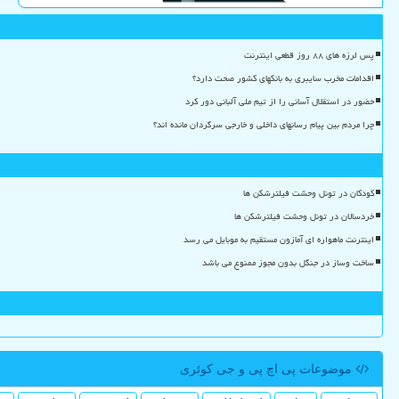
پس لرزه های ۸۸ روز قطعی اینترنت
اقدامات مخرب سایبری به بانکهای کشور صحت دارد؟
حضور در استقلال آسانی را از تیم ملی آلبانی دور کرد
چرا مردم بین پیام رسانهای داخلی و خارجی سرگردان مانده اند؟
کودکان در تونل وحشت فیلترشکن ها
خردسالان در تونل وحشت فیلترشکن ها
اینترنت ماهواره ای آمازون مستقیم به موبایل می رسد
ساخت وساز در جنگل بدون مجوز ممنوع می باشد
موضوعات پی اچ پی و جی كوئری