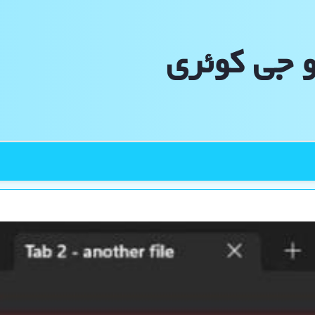
و جی كوئری