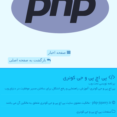
صفحه اخبار
بازگشت به صفحه اصلی
پی اچ پی و جی كوئری
برنامه نویسی تحت وب
پی اچ پی و جی کوئری؛ آموزش، راهنمایی و رفع اشکال برای ساختن مسیر موفقیت در دنیای وب
php-jquery.ir - مالکیت معنوی سایت پی اچ پی و جی كوئری متعلق به مالکین آن می باشد
صفحات پی اچ پی و جی كوئری