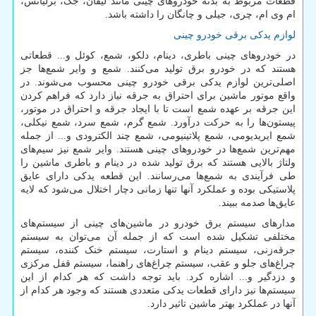
قطعات مربوط به بدنه خودروهای چینی مانند لیفان، جک، برلیانس،
ام وی ام، چری، جیلی و چانگان را داشته باشد.
لوازم یدکی برقی خودرو چینی
در خودروهای چینی باطری، دینام، دلکو، شمع، کوئل و... قطعاتی
هستند که در خودرو برق تولید می‌کنند. شمع و وایر شمع‌ها جز
اصلی‌ترین لوازم یدکی برقی خودرو چینی محسوب می‌شوند. در
واقع موتور ماشین برای احتراق به جرقه نیاز دارد که فراهم کردن
این جرقه بر عهده شمع است تا با ایجاد جرقه و احتراق در موتور،
پیستون‌ها را به حرکت در‌آورد. شمع گرم، شمع سرد، شمع نیکلی،
شمع ایریدیومی، شمع پلاتینیومی، شمع‌ چند الکترودی و... از جمله
مهم‌‌ترین شمع‌ها در خودروهای چینی هستند. وایر شمع نیز سیم‌های
ولتاژ بالایی هستند که برق تولید شده در دینام و باطری ماشین را
طی فرآیندی به شمع‌ها می‌رسانند. این قطعه یدکی دارای عایق
پلاستیکی بوده و عملکرد آنها تنها زمانی دچار اختلال می‌شود که لایه
عایق‌ها صدمه ببیند.
مدارهای سیستم برق خودرو در ماشین‌های چینی از سیستم‌های
مختلفی تشکیل شده است که از جمله آن می‌توان به سیستم
جرقه‌زنی، سیستم دینام و استارت، سیستم خنک کننده، سیستم
چراغ‌های جلو و عقب، سیستم چراغ‌های راهنما، سیستم قفل مرکزی
و دزدگیر و... اشاره کرد. باید توجه داشت که هر کدام از این
سیستم‌ها نیز دارای قطعات یدکی متعددی هستند که وجود هر کدام از
آنها در عملکرد بهتر ماشین تاثیر دارد.