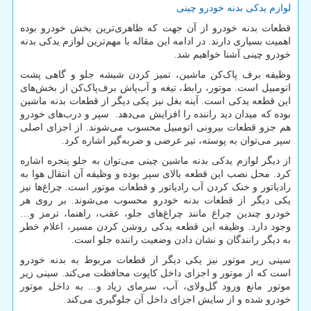
لوازم یدکی بدنه خودرو چینی
قطعات بدنه خودرو از آن جهت که ظاهری‌ترین بخش خودرو بوده
اهمیت بسیاری دارند. در ادامه این مقاله با مهم‌ترین لوازم یدکی بدنه
خودرو چینی آشنا خواهیم شد.
وظیفه برف ‌پاک‌کن ماشین، تمیز کردن شیشه جلو و گاهی پشت
اتومبیل است. موتور، رابط، تیغه و آب‌پاش برف‌پاک‌‌کن از بخش‌های
این قطعه یدکی است. آینه بغل نیز یکی دیگر از قطعات بدنه ماشین
بوده که میدان دید راننده را افزایش می‌دهد. سپر و درب‌های خودرو
هم جزو قطعات بیرونی اتومبیل محسوب می‌شوند. از اجزای اصلی
سپر می‌توان به پوسته، تیر عرضی و ضربه‌گیر اشاره کرد.
از دیگر لوازم یدکی بدنه ماشین چینی می‌توان به جلو پنجره اشاره
کرد. محل نصب این قطعه بالای سپر بوده و وظیفه آن انتقال هوا به
رادیاتور و خنک کردن آب رادیاتور و قطعات موتور است. چراغ‌ها نیز
یکی دیگر از قطعات بدنه خودرو محسوب می‌شوند. بر روی هر
خودرو چندین چراغ مانند چراغ‌های جلو، عقب، راهنما، ترمز و…
وجود دارد. وظیفه این قطعه یدکی روشن کردن مسیر، اعلام خطر
به دیگر رانندگان و نشان دادن وضعیت راننده جلو است.
سینی زیر موتور نیز یکی دیگر از قطعات مربوط به بدنه خودرو
است که از موتور و اجزای داخل کاپوت محافظت می‌کند. سینی زیر
موتور مانع ورود گل‌ولای، آب، سرمای زیاد و... به داخل موتور
خودرو شده و از سایش اجزای داخل آن جلوگیری می‌کند.