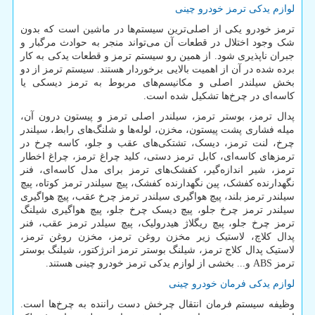
لوازم یدکی ترمز خودرو چینی
ترمز خودرو یکی از اصلی‌ترین سیستم‌ها در ماشین است که بدون
شک وجود اختلال در قطعات آن می‌تواند منجر به حوادث مرگبار و
جبران ناپذیری شود. از همین رو سیستم ترمز و قطعات یدکی به کار
برده شده در آن از اهمیت بالایی برخوردار هستند. سیستم ترمز از دو
بخش سیلندر اصلی و مکانیسم‌های مربوط به ترمز دیسکی یا
کاسه‌ای در چرخ‌ها تشکیل شده است.
پدال ترمز، بوستر ترمز، سیلندر اصلی ترمز و پیستون درون آن،
میله فشاری پشت پیستون، مخزن، لوله‌ها و شلنگ‌های رابط، سیلندر
چرخ، لنت ترمز، دیسک، تشتکی‌های عقب و جلو، کاسه چرخ در
ترمزهای کاسه‌ای، کابل ترمز دستی، کلید چراغ ترمز، چراغ اخطار
ترمز، شیر اندازه‌گیر، کفشک‌های ترمز برای مدل کاسه‌ای، فنر
نگهدارنده کفشک، پین نگهدارنده کفشک، پیچ سیلندر ترمز کوتاه، پیچ
سیلندر ترمز بلند، پیچ هواگیری سیلندر ترمز چرخ عقب، پیچ هواگیری
سیلندر ترمز چرخ جلو، پیچ دیسک چرخ جلو، پیچ هواگیری شیلنگ
ترمز چرخ جلو، پبچ ریگلاژ هیدرولیک، پیچ سیلدر ترمز عقب، فنر
پدال کلاچ، لاستیک زیر مخزن روغن ترمز، مخزن روغن ترمز،
لاستیک پدال کلاج ترمز، شیلنگ بوستر ترمز انرژکتور، شیلنگ بوستر
ترمز
ABS
و... بخشی از لوازم یدکی ترمز خودرو چینی هستند.
لوازم یدکی فرمان خودرو چینی
وظیفه سیستم فرمان انتقال چرخش دست راننده به چرخ‌ها است.