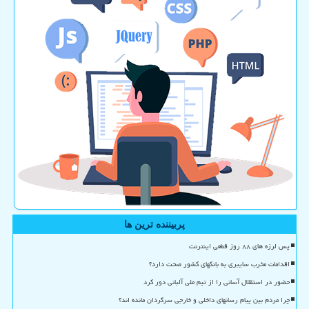
پربیننده ترین ها
پس لرزه های ۸۸ روز قطعی اینترنت
اقدامات مخرب سایبری به بانکهای کشور صحت دارد؟
حضور در استقلال آسانی را از تیم ملی آلبانی دور کرد
چرا مردم بین پیام رسانهای داخلی و خارجی سرگردان مانده اند؟