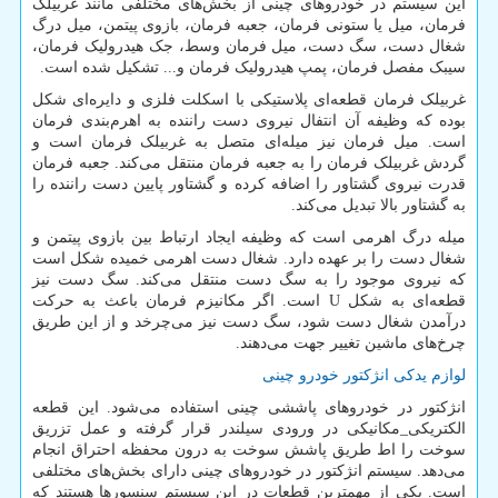
این سیستم در خودروهای چینی از بخش‌های مختلفی مانند غربیلک
فرمان، میل یا ستونی فرمان، جعبه فرمان، بازوی پیتمن، میل درگ
شغال دست، سگ دست، میل فرمان وسط، جک هیدرولیک فرمان،
سیبک مفصل فرمان، پمپ هیدرولیک فرمان و... تشکیل شده است.
غربیلک فرمان قطعه‌ای پلاستیکی با اسکلت فلزی و دایره‌ای شکل
بوده که وظیفه آن انتفال نیروی دست راننده به اهرم‌بندی فرمان
است. میل فرمان نیز میله‌ای متصل به غربیلک فرمان است و
گردش غربیلک فرمان را به جعبه فرمان منتقل می‌کند. جعبه فرمان
قدرت نیروی گشتاور را اضافه کرده و گشتاور پایین دست راننده را
به گشتاور بالا تبدیل می‌کند.
میله درگ اهرمی است که وظیفه ایجاد ارتباط بین بازوی پیتمن و
شغال دست را بر عهده دارد. شغال دست اهرمی خمیده شکل است
که نیروی موجود را به سگ دست منتقل می‌کند. سگ دست نیز
قطعه‌ای به شکل
U
است. اگر مکانیزم فرمان باعث به حرکت
درآمدن شغال دست شود، سگ دست نیز می‌چرخد و از این طریق
چرخ‌های ماشین تغییر جهت می‌دهند.
لوازم یدکی انژکتور خودرو چینی
انژکتور در خودروهای پاششی چینی استفاده می‌شود. این قطعه
الکتریکی_مکانیکی در ورودی سیلندر قرار گرفته و عمل تزریق
سوخت را اط طریق پاشش سوخت به درون محفظه‌ احتراق انجام
می‌دهد. سیستم انژکتور در خودروهای چینی دارای بخش‌های مختلفی
است. یکی از مهمترین قطعات در این سیستم سنسورها هستند که