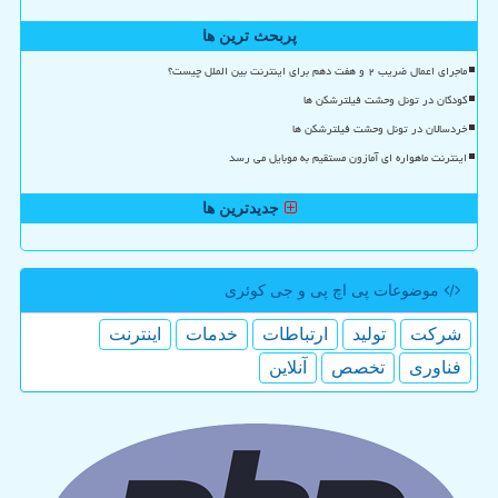
پربحث ترین ها
ماجرای اعمال ضریب ۲ و هفت دهم برای اینترنت بین الملل چیست؟
کودکان در تونل وحشت فیلترشکن ها
خردسالان در تونل وحشت فیلترشکن ها
اینترنت ماهواره ای آمازون مستقیم به موبایل می رسد
جدیدترین ها
موضوعات پی اچ پی و جی كوئری
شركت
تولید
ارتباطات
خدمات
اینترنت
فناوری
تخصص
آنلاین