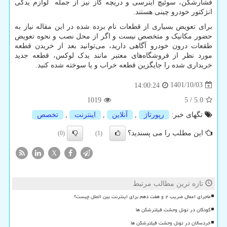
فشارشکن، سوئیچ اینرسی و دریچه گاز نیز از جمله لوازم یدکی
انژکتور خودرو چینی هستند.
برای تعویض بسیاری از قطعات نام‌ برده شده در این مقاله نیاز به
حضور مکانیک و متخصص نیست و اگر از محل نصب و نحوه تعویض
طقعات درون خودرو آگاهی دارید، می‌توانید بعد از خریدن قطعه
مورد نظر از فروشگاه‌های معتبر مانند یدک لوکس، قطعه جدید
خریداری شده را جایگزین قطعه خراب و یا سوخته شده کنید.
1401/10/03
14:00:24
1019
5
/
5.0
تگهای خبر:
رپورتاژ
,
آنلاین
,
اینترنت
,
تخصص
این مطلب را می پسندید؟
(0)
(1)
X
تازه ترین مطالب مرتبط
ماجرای اعمال ضریب ۲ و هفت دهم برای اینترنت بین الملل چیست؟
کودکان در تونل وحشت فیلترشکن ها
خردسالان در تونل وحشت فیلترشکن ها