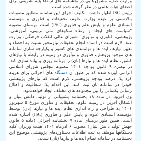
وزارت عتف، مشوق هایی در بخشنامه های ارتقاء پایه تشویقی برای
اعضای هیات علمی در نظر گرفته شده است.
رییس ISC اظهار داشت: تکلیف اجرای این سامانه مطابق مصوبات
بالادستی بر عهده وزارت علوم، تحقیقات و فناوری و مؤسسه
استنادی علوم و پایش علم و فناوری (ISC) است. برمبنای مصوبه
"سیاست های ایجاد و ارتقاء سکوهای ملی تربیتی، آموزشی،
پژوهشی، فناوری و نوآوری" شورای عالی انقلاب فرهنگی، وزارت
عتف لازم است در امتداد انجام تحقیقات نیازمحور نسبت به احصاء و
تعیین نیازها، ایده ها و توانمندی های کشور و یکپارچه سازی سامانه
های موجود پژوهش، فناوری و نوآوری در زمینه در رابطه با نیازهای
کشور، نظام ایده ها و نیازها (نان) را برنامه ریزی و پیاده سازی کند.
در تبصره ۹ قانون بودجه ۱۴۰۱ مصوبه مجلس شورای اسلامی
الزامی آورده شده که بر طبق آن
دستگاه
های اجرائی برای هزینه
کرد یک درصد بودجه پژوهشی، لازم است که نیازهای پژوهشی
خودرا در سامانه نان ثبت کنند. این اقدام یک شفافیت و اطلاع
رسانی یکسانی را بین مجموعه های مختلف ایجاد خواهدنمود.
وی افزود: در ماده ۱۸ بخشنامه پشتیبانی از تولید، دانش بنیان و
اشتغال آفرین در زمینه علوم، تحقیقات و فناوری مورخ ۵ شهریور
۱۴۰۱ به طراحی و راه اندازی نظام ایده ها و نیازها (نان) توسط
مؤسسه استنادی علوم و پایش علم و فناوری (ISC) اشاره شده
است. همین طور برمبنای ماده ۷ بخشنامه اجرائی (ماده ۵ قانون
جهش تولید دانش بنیان) مصوب ۶ آذرماه ۱۴۰۱ هیئت وزیران کلیه
دستگاهها موظف به ثبت اطلاعات دستاوردهای پژوهشی موضوع این
بخشنامه در سامانه نظام ایده ها و نیازها (نان) شدند.