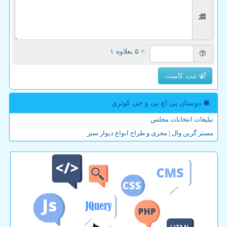
= ۵ بعلاوه ۱
ثبت کامنت
دوستان پی اچ پی و جی كوئری
تبلیغات انتخابات مجلس
مستر گرین وال | مجری و طراح انواع دیوار سبز