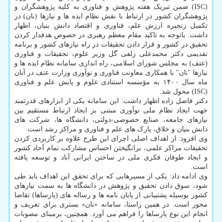
(ISC) ضمن تبریک هفته پژوهش و فناوری به کلیه پژوهشگران و
پژوهشگران کشور در ارتباط با نقش نظام ایده ها و نیازها (نان) در
تکمیل زنجیره ارزش علم، فناوری و اقتصاد دانش بنیان، اظهار
داشت: باتوجه به تاکید مقام معظم رهبری در خصوص هدفدار کردن
تحقیق در کشور و قرار دادن تحقیقات در راه نیازهای کشور و برنامه
تقدیمی دکتر محمدعلی زلفی گل وزیر علوم، تحقیقات و فناوری
(عتف) به مجلس شورای اسلامی، راه اندازی سامانه نظام ایده ها و
نیازها "نان" با همکاری معاونت فناوری و نوآوری وزارت عتف در آبان
ماه سال ۱۴۰۰ به مؤسسه استنادی علوم و پایش علم و فناوری
(ISC) محول شد.
دکتر فاضل زاده اظهار داشت: این سامانه یکی از ابزارهای قدرتمند
جهت ایجاد نظام ملی نوآوری مبتنی بر ایجاد ارتباط مستقیم بین
نیازهای جامعه، صنایع خصوصی-دولتی، دانشگاه ها، شرکت های
دانش بنیان و خلاق، پارک های علم و فناوری و مراکز رشد است.
وی افزود: از اهداف اصلی اجرای این طرح علاوه بر کاربردی کردن
تحقیقات مراکز علمی، برانگیختن احساس مشارکت تمام آحاد کشور
و ایجاد طوفان فکری ملی در ساختن ایرانی آباد و توسعه یافته
است.
وی ادامه داد: یکی از مسیرهایی که برای تحقق این اهداف باید طی
شود، سوق دادن تحقیق و پژوهش در دانشگاه ها به سمت نیازهای
کشور بوسیله پشتیبانی از پایان نامه ها و رساله های (پارساها) تقاضا
محور است. در همین راستا، سامانه «نان» بستری برای تعریف و
انجام این نوع پارساها را فراهم می آورد. همچنین، برمبنای مصوبات