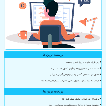
پربیننده ترین ها
پس لرزه های ۸۸ روز قطعی اینترنت
اقدامات مخرب سایبری به بانکهای کشور صحت دارد؟
حضور در استقلال آسانی را از تیم ملی آلبانی دور کرد
چرا مردم بین پیام رسانهای داخلی و خارجی سرگردان مانده اند؟
پربحث ترین ها
خردسالان در تونل وحشت فیلترشکن ها
اینترنت ماهواره ای آمازون مستقیم به موبایل می رسد