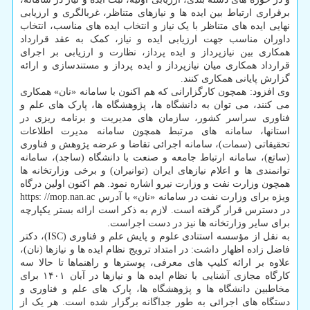
برقراری ارتباط بین ایده ها و نیازهای متناظر، غربالگری و ارزیابی
نهایی ایده های متناظر با یک نیاز و انتخاب ایده های مناسب، انتخاب
داوران مناسب جهت ارزیابی ایده و نیاز، کمک به عقد قرارداد
همکاری بین نیازپرداز و ایده پرداز، نظارت و ارزیابی بر اجرای
قرارداد همکاری میان نیازپرداز و ایده پرداز و مستندسازی و ارائه
گزارش پایانی همکاری کنند.
وی افزود: همچون کارگزارانی که هم اکنون با سامانه «نان» همکاری
می کنند، می توان به دانشگاه ها، پژوهشگاه ها، پارک های علم و
فناوری سراسر کشور، سازمان های مدیریت و برنامه ریزی در
استانها، سامانه های مرتبط همچون سامانه مدیرت اطلاعات
تحقیقاتی (سمات)، سامانه اجرائی تقاضا و عرضه پژوهش و فناوری
(ساتع)، سامانه ارتباط جامعه و صنعت با دانشگاه (ساجد)، سامانه
توانمندی ها و اعلام نیازهای ایران (توانیران) و برخی وزارتخانه ها
همچون وزارت نفت و وزارت نیرو اشاره نمود. هم اکنون اولین درگاه
ویژه برای وزارت نفت در سامانه «نان» با آدرس https: //mop.nan.ac
در دسترس قرار گرفته است. لازم به ذکر است ارائه بستر یکپارچه
برای سایر وزارتخانه ها نیز در دست اجراست.
به نقل از مؤسسه استنادی علوم و پایش علم و فناوری (ISC)، دکتر
فاضل زاده اظهار داشت: در امتداد ترویج نظام ایده ها و نیازها (نان)،
علاوه بر ارائه کلیپ های معرفی، پوسترها و راهنماها تا حالا سه
کارگاه مجازی آشنایی با نظام ایده ها و نیازها در آبان ۱۴۰۱ برای
مخاطبین دانشگاه ها و پژوهشگاه ها، پارک های علم و فناوری و
دستگاه های اجرائی به طور جداگانه برگزار شده است. هر یک از