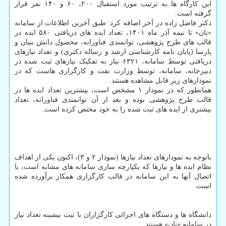
این کارگاه ها به ترتیب مورد استقبال ۲۰۰، ۶۰ و ۱۴۰ نفر قرار
گرفته است.
دکتر فاضل زاده در آخر اضافه کرد: طبق آخرین اطلاعات از سامانه
«نان» تا نیمه آذر ماه ۱۴۰۱، تعداد ایده های دریافتی ۵۸۰ ایده در
قالب های طرح پژوهشی، توانمندی فناورانه، محصول دانش بنیان و
پارسا (پایان نامه کارشناسی ارشد و رساله دکتری) و تعداد نیازهای
دریافتی توسط سامانه، ۶۳۲۱ نیاز به تفکیک نیازهای ثبت شده در
دبیرخانه، سامانه، توسط وزارت نفت و کارگزاری هاست که در
نمودارهای زیر قابل مشاهده هستند.
همانطور که در نمودار ۱ مشخص است، بیشترین تعداد ایده ها در
قالب طرح پژوهشی بوده و بعد از آن توانمندی فناورانه، تعداد
بیشتری از ایده های ثبت شده را به خود مختص کرده است.
باتوجه به نمودارهای تعداد نیازها (نمودار ۲ و ۳)، اکنون یکی از اهداف
نظام ایده ها و نیازها که یکپارچه سازی سامانه های مشابه است، با
اتصال آنها به این سامانه در قالب کارگزاری همکار برآورده شده
است.
دانشگاه ها و دستگاه های اجرائی کارگزاران با ثبت بیشینه تعداد نیاز
در سامانه «نان» هستند.