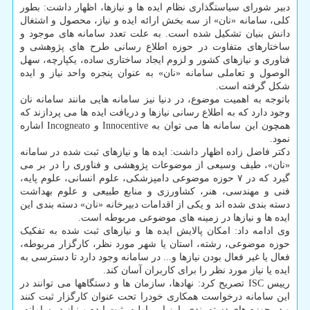
دبیر شورای سیاستگذاری نظام ایده ها و نیازها، اظهار داشت: بطور
کلی، سامانه «نان» از سه بخش ارائه ایده و نیاز، محصول و اشتغال
دانش بنیان تشکیل شده است. به علت تعدد سامانه های موجود و
ساختارهای متفاوت در حوزه اطلاع رسانی طرح های پژوهشی و
فناوری و نیازهای کشور و لزوم ایجاد ساختاری ساده، یکپارچه، سهل
الوصول و تعاملی سامانه «نان» به عنوان پنجره واحد نیاز و ایده
شکل گرفته است.
باتوجه به اهمیت موضوع، در دنیا نیز سامانه هایی مانند سامانه نان
وجود دارد که به اطلاع رسانی نیازها و دریافت ایده ها می پردازند که
همچون این سامانه ها می توان به Innocentive و Incogneato اشاره
نمود.
دکتر فاضل زاده اظهار داشت: ایده ها و نیازهای ثبت شده در سامانه
«نان»، طیف وسیعی از موضوعات پژوهشی و فناوری را در بر می
گیرد که در ۷ حوزه موضوعی دامپزشکی، علوم انسانی، علوم پایه،
فنی و مهندسی، هنر، کشاورزی و منابع طبیعی و علوم بهداشت
دسته بندی شده اند و یکی از اقدامات دبیرخانه «نان» دسته بندی این
ایده ها و نیازها در زمینه های موضوعی مربوطه است.
وی ادامه داد: امکان پالایش ایده ها و نیازهای ثبت شده به تفکیک
حوزه موضوعی، رشته، استان یا شهر مورد نظر، کارگزار مربوطه،
فعال یا غیر فعال بودن نیازها و... در سامانه وجود دارد تا دسترسی به
ایده یا نیاز مورد نظر را برای کاربران آسان کند.
رییس ISC تصریح کرد: نهادها، سازمان ها و دستگاهها می توانند در
این سامانه درخواست همکاری خودرا تحت عنوان کارگزار ثبت کنند
و در حوزه های دسته بندی، ارزیابی اولیه، ثبت ایده و نیاز در سامانه،