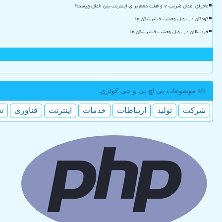
ماجرای اعمال ضریب ۲ و هفت دهم برای اینترنت بین الملل چیست؟
کودکان در تونل وحشت فیلترشکن ها
خردسالان در تونل وحشت فیلترشکن ها
موضوعات پی اچ پی و جی كوئری
شركت
تولید
ارتباطات
خدمات
اینترنت
فناوری
ت