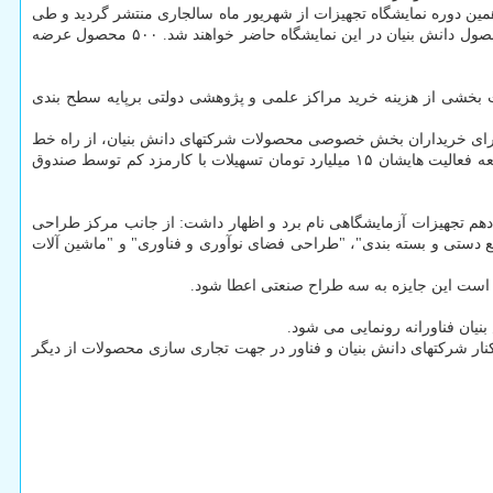
۱۳ میلیارد تومان ذکر کرد و خاطرنشان کرد: فراخوان دهمین دوره نمایشگاه تجهیزات از شهریور ماه سالجاری منتشر گردید و طی
آن ۶۱۰ شرکت دانش بنیان و واحد فناور (۳۳۸ شرکت دانش بنیان، ۲۷۲ واحد فناور) اعلام آمادگی کردند که در نهایت ۲۹۶ شرکت با بیشتر از ۹ هزار محصول دانش بنیان در این نمایشگاه حاضر خواهند شد. ۵۰۰ محصول عرضه
ت بخشی از هزینه خرید مراکز علمی و پژوهشی دولتی برپایه سطح بندی
 خریداران محصولات دانش بنیان را از دیگر حمایت های این معاونت نام برد و اضافه کرد: تسهیلات لیزینگ ۸ تا ۱۰ درصدی برای خریداران بخش خصوصی محصولات شرکتهای دانش بنیان، از راه خط
اعتباری ۲۰ میلیارد تومانی صندوق نوآوری و شکوفایی از جانب صندوق توسعه فناوری نانو پرداخت می شود، ضمن آنکه برای تشویق شرکت ها به توسعه فعالیت هایشان ۱۵ میلیارد تومان تسهیلات با کارمزد کم توسط صندوق
دهم تجهیزات آزمایشگاهی نام برد و اظهار داشت: از جانب مرکز طراحی
دستی و بسته بندی"، "طراحی فضای نوآوری و فناوری" و "ماشین آلات
نار شرکتهای دانش بنیان و فناور در جهت تجاری سازی محصولات از دیگر