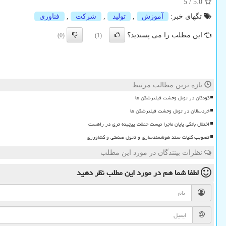
5
/
5.0
تگهای خبر:
آموزش
,
تولید
,
شركت
,
فناوری
این مطلب را می پسندید؟
(0)
(1)
تازه ترین مطالب مرتبط
کودکان در تونل وحشت فیلترشکن ها
خردسالان در تونل وحشت فیلترشکن ها
اختلال بانکی پایان ماجرا نیست حملات پیچیده تری در راهست
تصویب کلیات سند هوشمندسازی و تحول صنعتی و کشاورزی
نظرات بینندگان در مورد این مطلب
لطفا شما هم
در مورد این مطلب
نظر دهید