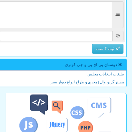
ثبت کامنت
دوستان پی اچ پی و جی كوئری
تبلیغات انتخابات مجلس
مستر گرین وال | مجری و طراح انواع دیوار سبز