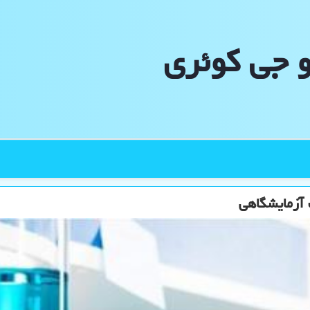
و جی كوئری