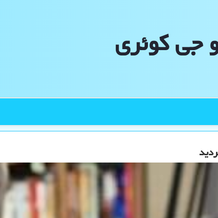
و جی كوئری
ردید