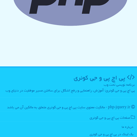
پی اچ پی و جی كوئری
برنامه نویسی تحت وب
پی اچ پی و جی کوئری؛ آموزش، راهنمایی و رفع اشکال برای ساختن مسیر موفقیت در دنیای وب
php-jquery.ir - مالکیت معنوی سایت پی اچ پی و جی كوئری متعلق به مالکین آن می باشد
صفحات پی اچ پی و جی كوئری
درباره ما
بک لینک در پی اچ پی و جی كوئری