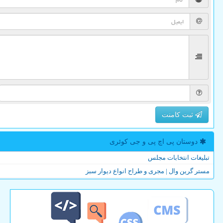
ثبت کامنت
دوستان پی اچ پی و جی كوئری
تبلیغات انتخابات مجلس
مستر گرین وال | مجری و طراح انواع دیوار سبز