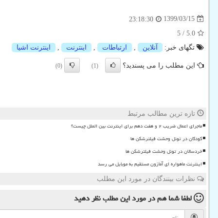
1399/03/15
23:18:30
5
/
5.0
تگهای خبر:
آنلاین
,
ارتباطات
,
اینترنت
,
اینترنت اشیا
این مطلب را می پسندید؟
(0)
(1)
تازه ترین مطالب مرتبط
ماجرای اعمال ضریب ۲ و هفت دهم برای اینترنت بین الملل چیست؟
کودکان در تونل وحشت فیلترشکن ها
خردسالان در تونل وحشت فیلترشکن ها
اینترنت ماهواره ای آمازون مستقیم به موبایل می رسد
نظرات بینندگان در مورد این مطلب
لطفا شما هم
در مورد این مطلب
نظر دهید