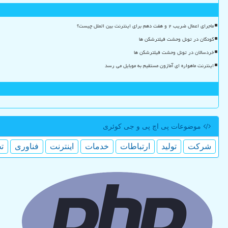
ماجرای اعمال ضریب ۲ و هفت دهم برای اینترنت بین الملل چیست؟
کودکان در تونل وحشت فیلترشکن ها
خردسالان در تونل وحشت فیلترشکن ها
اینترنت ماهواره ای آمازون مستقیم به موبایل می رسد
موضوعات پی اچ پی و جی كوئری
شركت
تولید
ارتباطات
خدمات
اینترنت
فناوری
ت