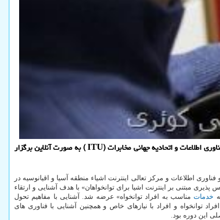
به گزارش پی اچ پی و جی كوئری دوره بین المللی آشنایی با فناوری های توانمندساز مبتنی بر اینترنت اشیا با همكاری مشترك پژوهشگاه ارتباطات و فناوری اطلاعات و اتحادیه جهانی مخابرات (ITU ) به صورت آنلاین برگزار
فناوری اطلاعات و مرکز تعالی اینترنت اشیاء منطقه آسیا و اقیانوسیه در
ل: بهسازی دسترس پذیری مبتنی بر اینترنت اشیا برای توانخواهان» با هدف آشنایی و ارتقاء
ه
خدمات
مناسب به افراد توانخواه» عرضه شد. آشنایی با مفاهیم تحول
ی دسترس پذیری افراد توانخواه و افراد با نیازهای خاص و همچنین آشنایی با فناوری های
لی این دوره بود.