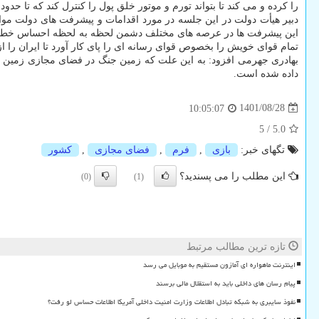
را کرده و می کند تا بتواند تورم و موتور خلق پول را کنترل کند که تا حدو
دبیر هیأت دولت در این جلسه در مورد اقدامات و پیشرفت های دولت موار
این پیشرفت ها در عرصه های مختلف دشمن لحظه به لحظه احساس خطر کرد،
تمام قوای خویش را بخصوص قوای رسانه ای را پای کار آورد تا ایران را از 
داده شده است.
1401/08/28
10:05:07
5
/
5.0
تگهای خبر:
بازی
,
فرم
,
فضای مجازی
,
كشور
این مطلب را می پسندید؟
(0)
(1)
تازه ترین مطالب مرتبط
اینترنت ماهواره ای آمازون مستقیم به موبایل می رسد
پیام رسان های داخلی باید به استقلال مالی برسند
نفوذ سایبری به شبکه تبادل اطلاعات وزارت امنیت داخلی آمریکا اطلاعات حساس لو رفت؟