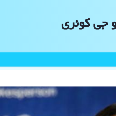
و جی كوئری