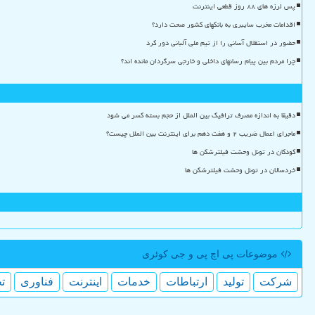
پس لرزه های ۸۸ روز قطعی اینترنت
اقدامات مخرب سایبری به بانکهای کشور صحت دارد؟
حضور در استقلال آسانی را از تیم ملی آلبانی دور کرد
چرا مردم بین پیام رسانهای داخلی و خارجی سرگردان مانده اند؟
دقیقا به اندازه مصرف ترافیک بین الملل از حجم بسته کسر می شود
ماجرای اعمال ضریب ۲ و هفت دهم برای اینترنت بین الملل چیست؟
کودکان در تونل وحشت فیلترشکن ها
خردسالان در تونل وحشت فیلترشکن ها
موضوعات پی اچ پی و جی كوئری
شركت
تولید
ارتباطات
خدمات
اینترنت
فناوری
ت