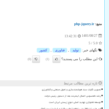
منبع:
php-jquery.ir
1401/08/27
13:42:31
5
/
5.0
تگهای خبر:
تولید
,
فناوری
,
كشور
این مطلب را می پسندید؟
(0)
(1)
تازه ترین مطالب مرتبط
تصویب کلیات سند هوشمندسازی و تحول صنعتی و کشاورزی
رشد نامحسوس اتصال اینترنت بعد از دستور رئیس دولت
توسعه نامتوازن تهدید اصلی تنوع زیستی ایران است
خبر وزیر ارتباطات در رابطه با زمان برقراری اینترنت بین الملل