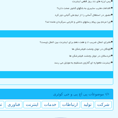
پس لرزه های ۸۸ روز قطعی اینترنت
اقدامات مخرب سایبری به بانکهای کشور صحت دارد؟
حضور در استقلال آسانی را از تیم ملی آلبانی دور کرد
چرا مردم بین پیام رسانهای داخلی و خارجی سرگردان مانده اند؟
ماجرای اعمال ضریب ۲ و هفت دهم برای اینترنت بین الملل چیست؟
کودکان در تونل وحشت فیلترشکن ها
خردسالان در تونل وحشت فیلترشکن ها
اینترنت ماهواره ای آمازون مستقیم به موبایل می رسد
موضوعات پی اچ پی و جی كوئری
شركت
تولید
ارتباطات
خدمات
اینترنت
فناوری
ت