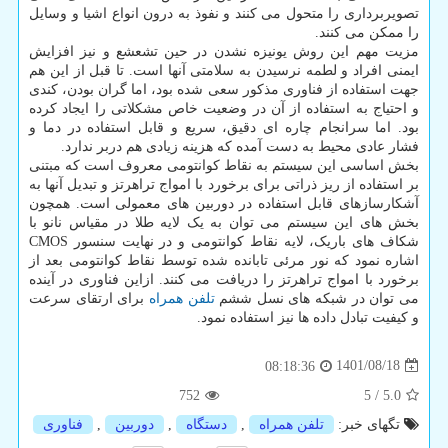
تصویربرداری را متحول می کنند و نفوذ به درون انواع اشیا و وسایل
را ممکن می کنند.
مزیت مهم این روش یونیزه نشدن در حین تشعشع و نیز افزایش
ایمنی افراد و لطمه نرسیدن به سلامتی آنها است. تا قبل از این هم
جهت استفاده از فناوری مذکور سعی شده بود، اما گران بودن، کندی
و احتیاج به استفاده از آن در وضعیت خاص مشکلاتی را ایجاد کرده
بود. اما سرانجام چاره ای دقیق، سریع و قابل استفاده در دما و
فشار عادی محیط به دست آمده که هزینه زیادی هم دربر ندارد.
بخش اساسی این سیستم به نقاط کوانتومی معروف است که مبتنی
بر استفاده از ریز ذراتی برای برخورد با امواج تراهرتز و تبدیل آنها به
آشکارسازهای قابل استفاده در دوربین های معمولی است. همچون
بخش های این سیستم می توان به یک لایه طلا در مقیاس نانو با
شکاف های باریک، لایه نقاط کوانتومی و در نهایت سنسور CMOS
اشاره نمود که نور مرئی تابانده شده توسط نقاط کوانتومی بعد از
برخورد با امواج تراهرتز را دریافت می کنند. ازاین فناوری در آینده
می توان در شبکه های نسل ششم
تلفن همراه
برای ارتقای سرعت
و کیفیت تبادل داده ها نیز استفاده نمود.
1401/08/18
08:18:36
752
5
/
5.0
تگهای خبر:
تلفن همراه
,
دستگاه
,
دوربین
,
فناوری