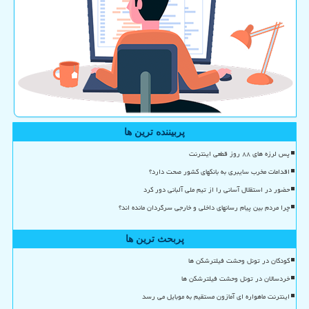
پربیننده ترین ها
پس لرزه های ۸۸ روز قطعی اینترنت
اقدامات مخرب سایبری به بانکهای کشور صحت دارد؟
حضور در استقلال آسانی را از تیم ملی آلبانی دور کرد
چرا مردم بین پیام رسانهای داخلی و خارجی سرگردان مانده اند؟
پربحث ترین ها
کودکان در تونل وحشت فیلترشکن ها
خردسالان در تونل وحشت فیلترشکن ها
اینترنت ماهواره ای آمازون مستقیم به موبایل می رسد