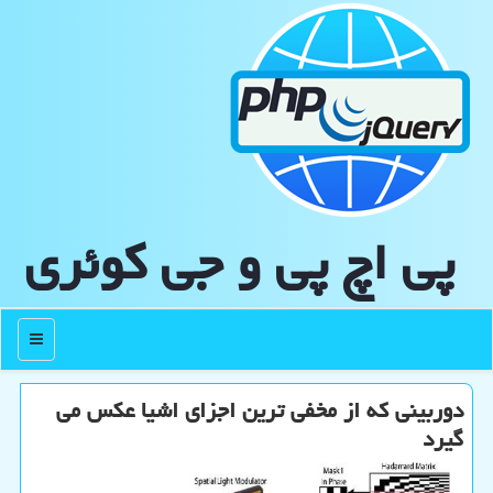
پی اچ پی و جی كوئری
منو
دوربینی که از مخفی ترین اجزای اشیا عکس می
گیرد