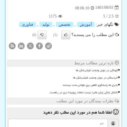
1401/08/03
08:06:10
1175
5
/
2.5
تگهای خبر:
آموزش
,
تخصص
,
تولید
,
فناوری
این مطلب را می پسندید؟
(0)
(1)
X
تازه ترین مطالب مرتبط
کودکان در تونل وحشت فیلترشکن ها
خردسالان در تونل وحشت فیلترشکن ها
باتری ها پاسخگوی قطعی برق طولانی مدت نیستند
اختلال بانکی پایان ماجرا نیست حملات پیچیده تری در راهست
نظرات بینندگان در مورد این مطلب
لطفا شما هم
در مورد این مطلب
نظر دهید