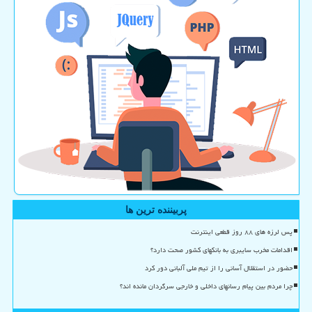
پربیننده ترین ها
پس لرزه های ۸۸ روز قطعی اینترنت
اقدامات مخرب سایبری به بانکهای کشور صحت دارد؟
حضور در استقلال آسانی را از تیم ملی آلبانی دور کرد
چرا مردم بین پیام رسانهای داخلی و خارجی سرگردان مانده اند؟