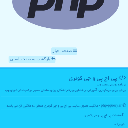
صفحه اخبار
بازگشت به صفحه اصلی
پی اچ پی و جی كوئری
برنامه نویسی تحت وب
پی اچ پی و جی کوئری؛ آموزش، راهنمایی و رفع اشکال برای ساختن مسیر موفقیت در دنیای وب
php-jquery.ir - مالکیت معنوی سایت پی اچ پی و جی كوئری متعلق به مالکین آن می باشد
صفحات پی اچ پی و جی كوئری
درباره ما