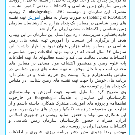
به گزارش پی اچ پی و جی کوئری به نقل از ایسنا، به نقل از روابط
عمومی سازمان زمین شناسی و اکتشافات معدنی کشور، نشست
مشترک این سازمان و موسسه Zarubezhgeologia، JSC روسیه
(holding of ROSGEO) به صورت وبینار به منظور
آموزش
تهیه نقشه
های زمین شناسی در مقیاس یک پنجاه هزارم به کارشناسان سازمان
زمین شناسی و اکتشافات معدنی ایران برگزار شد.
هانیه بخشایی، سرپرست اداره بین الملل این سازمان در این وبینار،
هدف از برگزاری این نشست را آموزش تهیه نقشه های زمین
شناسی در مقیاس پنجاه هزارم عنوان نمود و اظهار داشت: این
سازمان ۶۳ سال است که در زمینه تولید اطلاعات زمین شناسی و
اکتشافات معدنی فعالیت می کند و عمده فعالیتهای ما، تهیه اطلاعات
پایه علوم زمین و همینطور اکتشاف مواد معدنی در مقیاس های
مختلف است و تابحال موفق به تهیه نقشه های زمین شناسی در
مقیاس یکصدهزارم و یک بیست پنج هزارم شده و در نظر دارد
برنامه های خویش را جهت تهیه نقشه های زمین شناسی در مقیاس
یک پنجاه هزارم توسعه دهد.
وی تصریح کرد: ما مایل هستیم جهت آموزش و توانمندسازی
کارشناسان این سازمان با هلدینگ Rosgeologia در چارچوب
تفاهمنامه و پروژه های آموزشی مشترک همکاری داشته باشیم و از
تجارب این مجموعه در زمینه تکنیکها و روش های مدرن بهره ببریم.
این همکاری می تواند با حضور اساتید روسی در جمهوری اسلامی
ایران، همراه با حضور کارشناسان سازمان زمین شناسی و
اکتشافات معدنی ایران در روسیه باشد.
مهندس رضا جدیدی مدیر دفتر برنامه ریزی، فناوری و اطلاعات