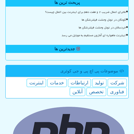
پربحث ترین ها
ماجرای اعمال ضریب ۲ و هفت دهم برای اینترنت بین الملل چیست؟
کودکان در تونل وحشت فیلترشکن ها
خردسالان در تونل وحشت فیلترشکن ها
اینترنت ماهواره ای آمازون مستقیم به موبایل می رسد
جدیدترین ها
موضوعات پی اچ پی و جی كوئری
شركت
تولید
ارتباطات
خدمات
اینترنت
فناوری
تخصص
آنلاین