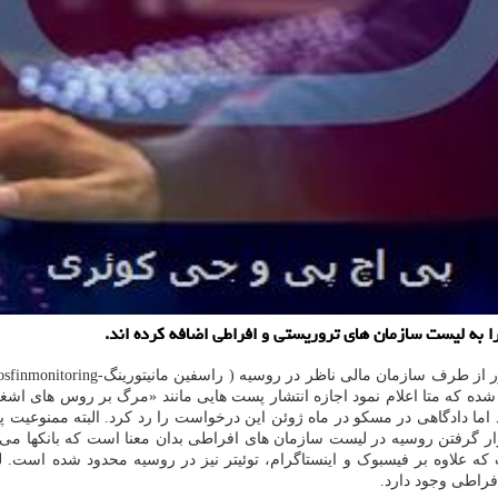
ا به لیست سازمان های تروریستی و افراطی اضافه کرده اند.
 در روسیه ( راسفین مانیتورینگ-Rosfinmonitoring) اعلام شده است. این دو پلت
شده که متا اعلام نمود اجازه انتشار پست هایی مانند «مرگ بر روس های اشغا
ما دادگاهی در مسکو در ماه ژوئن این درخواست را رد کرد. البته ممنوعیت پ
گرفتن روسیه در لیست سازمان های افراطی بدان معنا است که بانکها می توان
 که علاوه بر فیسبوک و اینستاگرام، توئیتر نیز در روسیه محدود شده است
فراطی وجود دارد.