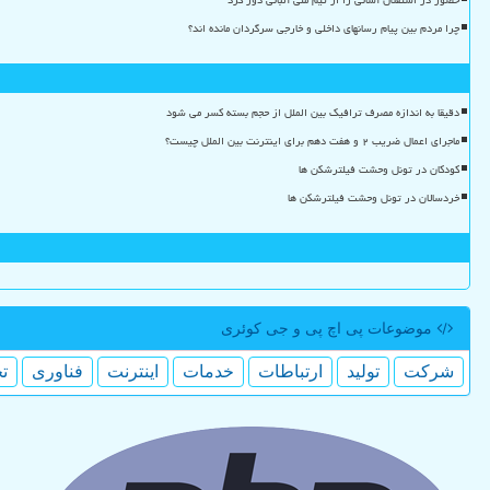
چرا مردم بین پیام رسانهای داخلی و خارجی سرگردان مانده اند؟
دقیقا به اندازه مصرف ترافیک بین الملل از حجم بسته کسر می شود
ماجرای اعمال ضریب ۲ و هفت دهم برای اینترنت بین الملل چیست؟
کودکان در تونل وحشت فیلترشکن ها
خردسالان در تونل وحشت فیلترشکن ها
موضوعات پی اچ پی و جی كوئری
شركت
تولید
ارتباطات
خدمات
اینترنت
فناوری
ت