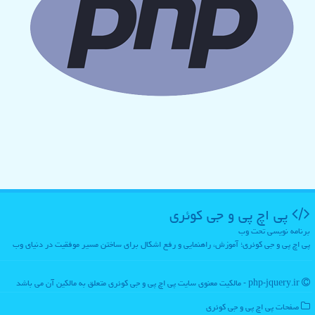
پی اچ پی و جی كوئری
برنامه نویسی تحت وب
پی اچ پی و جی کوئری؛ آموزش، راهنمایی و رفع اشکال برای ساختن مسیر موفقیت در دنیای وب
php-jquery.ir - مالکیت معنوی سایت پی اچ پی و جی كوئری متعلق به مالکین آن می باشد
صفحات پی اچ پی و جی كوئری