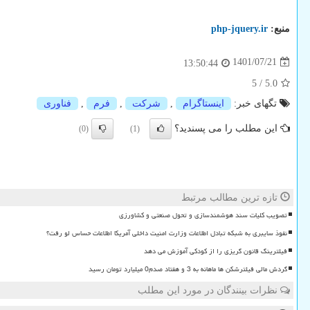
منبع:
php-jquery.ir
1401/07/21
13:50:44
5
/
5.0
تگهای خبر:
اینستاگرام
,
شركت
,
فرم
,
فناوری
این مطلب را می پسندید؟
(0)
(1)
تازه ترین مطالب مرتبط
تصویب کلیات سند هوشمندسازی و تحول صنعتی و کشاورزی
نفوذ سایبری به شبکه تبادل اطلاعات وزارت امنیت داخلی آمریکا اطلاعات حساس لو رفت؟
فیلترینگ قانون گریزی را از کودکی آموزش می دهد
گردش مالی فیلترشکن ها ماهانه به 3 و هفتاد صدم0 میلیارد تومان رسید
نظرات بینندگان در مورد این مطلب