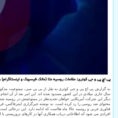
پی اچ پی و جی کوئری: مقامات روسیه متا (مالک فیسبوک و اینستاگرام) ر
به گزارش پی اچ پی و جی کوئری به نقل از بی بی سی، ممنوعیت مذکور از طرف سازمان مالی ناظر
سال جاری میلادی در این کشور مسدود شده اند. این امر بعد از آن انجام 
دیگر این شرکت آمریکایی خواهان تجدیدنظر در ممنوعیتش در روسیه شد ا
محتوای ضد روسی را رد کرده است. به نوشته خبرگزاری اینترفاکس، قرار 
فناوری غربی و روسیه حالا ماه هااست که ادامه دارد. این درحالی است
افرادی می شود که اطلاعاتی درباب همکاری آنها در کارهای تروریستی یا ا