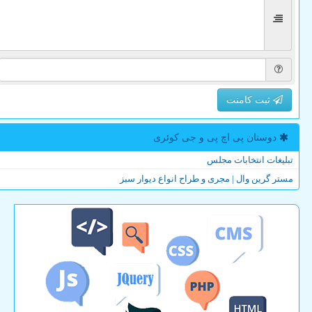
ثبت کامنت
دوستان پی اچ پی و جی كوئری
تبلیغات انتخابات مجلس
مستر گرین وال | مجری و طراح انواع دیوار سبز