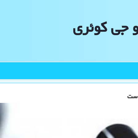
و جی كوئری
است