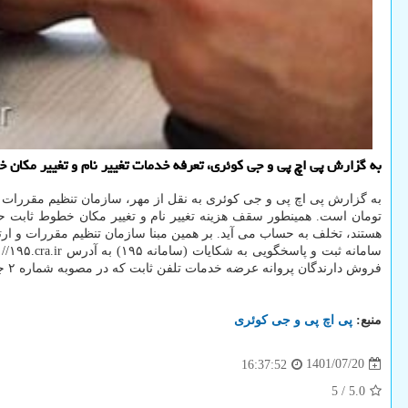
به گزارش پی اچ پی و جی کوئری، تعرفه خدمات تغییر نام و تغییر مکان خطوط تلفن ثابت بایستی برپایه مبالغ 
به گزارش پی اچ پی و جی کوئری به نقل از مهر، سازمان تنظیم مقررات 
هستند، تخلف به حساب می آید. بر همین مبنا سازمان تنظیم مقررات و ارتب
سامانه ثبت و پاسخگویی به شکایات (سامانه ۱۹۵) به آدرس http: //۱۹۵.cra.ir رجوع کنند. مشترکان همینطور برای آگاهی از سقف تعرفه سایر
فروش دارندگان پروانه عرضه خدمات تلفن ثابت که در مصوبه شماره ۲ جلسه ۳۲۴ کمیسیون تنظیم مقررات ارتباطات عنوان شده است، می توانند اینجا کلیک کنند.
منبع:
پی اچ پی و جی كوئری
1401/07/20
16:37:52
5
/
5.0