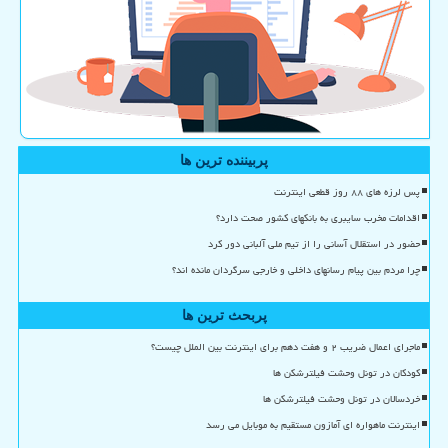
پربیننده ترین ها
پس لرزه های ۸۸ روز قطعی اینترنت
اقدامات مخرب سایبری به بانکهای کشور صحت دارد؟
حضور در استقلال آسانی را از تیم ملی آلبانی دور کرد
چرا مردم بین پیام رسانهای داخلی و خارجی سرگردان مانده اند؟
پربحث ترین ها
ماجرای اعمال ضریب ۲ و هفت دهم برای اینترنت بین الملل چیست؟
کودکان در تونل وحشت فیلترشکن ها
خردسالان در تونل وحشت فیلترشکن ها
اینترنت ماهواره ای آمازون مستقیم به موبایل می رسد