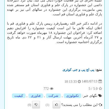
کمیته اجرای آن نیز فعالیت خودرا دنبال می کند، بیان کرد: دبیرخانه
دائمی این جشنواره در پارک علم و فناوری استان قم مستقر شده
پس ماموریت برگزاری این جشنواره در سالهای آتی نیز بر عهده
پارک علم و فناوری استان قم است.
در ادامه دکتر خیر الله رهسپارفرد رییس پارک علم و فناوری قم با
اعلان اینکه تلاش ما این است کیفیت جشنواره را افزایش دهیم
اضافه کرد: فراخوان این جشنواره ۱۸ مهرماه صورت خواهد گرفت
و ۲۷ آذرماه آخرین مهلت ارسال آثار و ۲۱ و ۲۲ دی ماه تاریخ
برگزاری اختتامیه جشنواره است.
منبع:
پی اچ پی و جی كوئری
1401/07/13
10:13:33
772
5
/
5.0
تگهای خبر:
تكنولوژی
,
شركت
,
فناوری
,
كیفیت
این مطلب را می پسندید؟
(0)
(1)