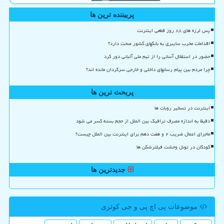
پربیننده ترین ها
پس لرزه های ۸۸ روز قطعی اینترنت
اقدامات مخرب سایبری به بانکهای کشور صحت دارد؟
حضور در استقلال آسانی را از تیم ملی آلبانی دور کرد
چرا مردم بین پیام رسانهای داخلی و خارجی سرگردان مانده اند؟
پربحث ترین ها
اینترنت در تسخیر روبات ها
دقیقا به اندازه مصرف ترافیک بین الملل از حجم بسته کسر می شود
ماجرای اعمال ضریب ۲ و هفت دهم برای اینترنت بین الملل چیست؟
کودکان در تونل وحشت فیلترشکن ها
جدیدترین ها
موضوعات پی اچ پی و جی كوئری