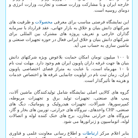
خارجه ایران و با مشارکت وزارت صنعت و تجارت، وزارت انرژی و
دومای روسیه است.
این نمایشگاه فرصتی مناسب برای معرفی
محصولات
و ظرفیت های
شرکتهای دانش بنیان و خلاق به بازار جهانی، عقد قرارداد با سرمایه
گذاران خارجی و تعریف پروژه های مشترک بین المللی برای
شرکتهای دانش بنیان و خلاق ایرانی فعال در حوزه تجهیزات صنعتی و
ماشین سازی به حساب می آید.
تا ۱۰۰ میلیون تومان امکان حمایت بلاعوض ویژه شرکتهای دانش
بنیان ها جهت غرفه داران پاویون ایران هم وجود دارد. مهلت ثبت نام
تا ۱۰ مهرماه است، با عنایت به متراژ فضای اختصاصی پاویون
ایران، زمان ثبت نام در اولویت جانمایی غرفه ها و اختصاص خدمات
و هزینه ها تأثیرگذار است.
گروه های کالایی اصلی نمایشگاه شامل تولیدکنندگان ماشین آلات،
پمپ های صنعتی، تجهیزات تولید برق و تجهیزات مربوطه،
کمپرسورها، شیرآلات، تجهیزات هیدرولیک و پنوماتیک، دیگ های
صنعتی، CHP واحدهای، نیروگاه های حرارتی، توربین های بخار و گاز،
نیروگاه های حرارتی مخازن، برج های خنک کننده لوله و اتصالات
لوله، اتوماسیون و ژنراتورها می شود.
بنابر اعلام مرکز
ارتباطات
و اطلاع رسانی معاونت علمی و فناوری