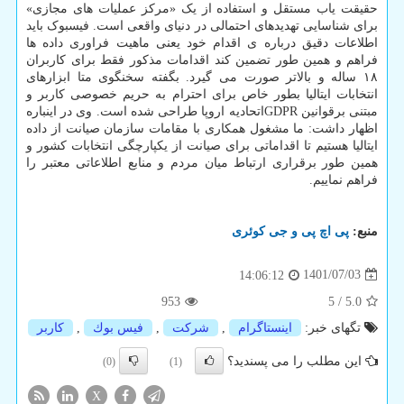
حقیقت یاب مستقل و استفاده از یک «مرکز عملیات های مجازی»
برای شناسایی تهدیدهای احتمالی در دنیای واقعی است. فیسبوک باید
اطلاعات دقیق درباره ی اقدام خود یعنی ماهیت فراوری داده ها
فراهم و همین طور تضمین کند اقدامات مذکور فقط برای کاربران
۱۸ ساله و بالاتر صورت می گیرد. بگفته سخنگوی متا ابزارهای
انتخابات ایتالیا بطور خاص برای احترام به حریم خصوصی کاربر و
مبتنی برقوانین GDPRاتحادیه اروپا طراحی شده است. وی در اینباره
اظهار داشت: ما مشغول همکاری با مقامات سازمان صیانت از داده
ایتالیا هستیم تا اقداماتی برای صیانت از یکپارچگی انتخابات کشور و
همین طور برقراری ارتباط میان مردم و منابع اطلاعاتی معتبر را
فراهم نماییم.
منبع:
پی اچ پی و جی كوئری
1401/07/03
14:06:12
953
5
/
5.0
تگهای خبر:
اینستاگرام
,
شركت
,
فیس بوك
,
كاربر
این مطلب را می پسندید؟
(0)
(1)
X