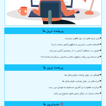
پربیننده ترین ها
پس لرزه های ۸۸ روز قطعی اینترنت
اقدامات مخرب سایبری به بانکهای کشور صحت دارد؟
حضور در استقلال آسانی را از تیم ملی آلبانی دور کرد
چرا مردم بین پیام رسانهای داخلی و خارجی سرگردان مانده اند؟
پربحث ترین ها
کودکان در تونل وحشت فیلترشکن ها
خردسالان در تونل وحشت فیلترشکن ها
اینترنت ماهواره ای آمازون مستقیم به موبایل می رسد
ساخت وساز در جنگل بدون مجوز ممنوع می باشد
جدیدترین ها