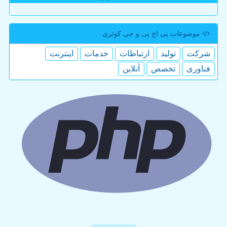
موضوعات پی اچ پی و جی كوئری
شركت
تولید
ارتباطات
خدمات
اینترنت
فناوری
تخصص
آنلاین