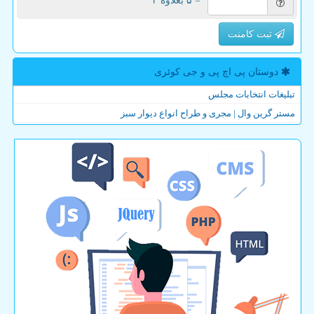
= ۵ بعلاوه ۳
ثبت کامنت
دوستان پی اچ پی و جی كوئری
تبلیغات انتخابات مجلس
مستر گرین وال | مجری و طراح انواع دیوار سبز